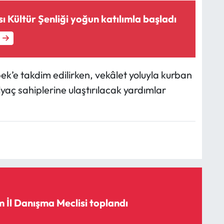
ı Kültür Şenliği yoğun katılımla başladı
e takdim edilirken, vekâlet yoluyla kurban
yaç sahiplerine ulaştırılacak yardımlar
 İl Danışma Meclisi toplandı