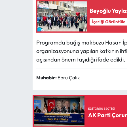
Beyoğlu Yaylas
Mecitözü Haberleri
İçeriği Görüntüle
Oğuzlar Haberleri
Programda bağış makbuzu Hasan İpek’
Ortaköy Haberleri
organizasyonuna yapılan katkının ihti
Osmancık Haberleri
açısından önem taşıdığı ifade edildi.
Otomotiv
Muhabir:
Ebru Çalık
Resmi İlan
Resmi Reklam
EDITÖRÜN SEÇTIĞI
AK Parti Çorum
Sağlık