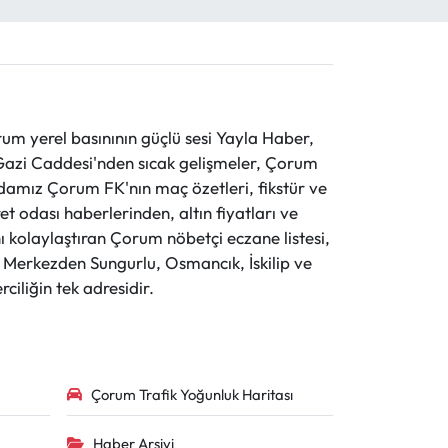
 yerel basınının güçlü sesi Yayla Haber,
ve Gazi Caddesi'nden sıcak gelişmeler, Çorum
evdamız Çorum FK'nın maç özetleri, fikstür ve
t odası haberlerinden, altın fiyatları ve
 kolaylaştıran Çorum nöbetçi eczane listesi,
r. Merkezden Sungurlu, Osmancık, İskilip ve
ciliğin tek adresidir.
Çorum Trafik Yoğunluk Haritası
Haber Arşivi