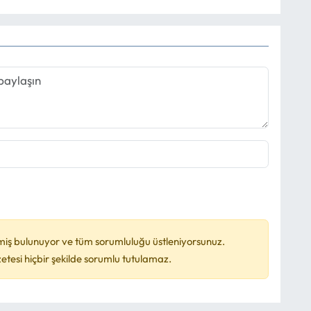
miş bulunuyor ve tüm sorumluluğu üstleniyorsunuz.
esi hiçbir şekilde sorumlu tutulamaz.