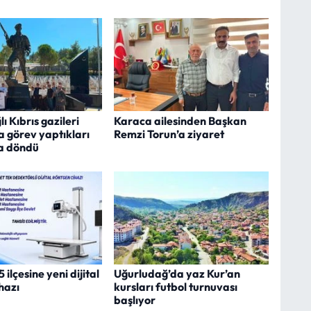
ı Kıbrıs gazileri
Karaca ailesinden Başkan
ra görev yaptıkları
Remzi Torun’a ziyaret
a döndü
ilçesine yeni dijital
Uğurludağ’da yaz Kur’an
hazı
kursları futbol turnuvası
başlıyor