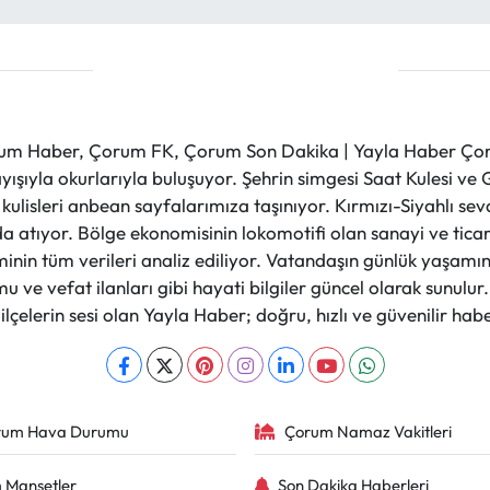
m Haber, Çorum FK, Çorum Son Dakika | Yayla Haber Çorum
layışıyla okurlarıyla buluşuyor. Şehrin simgesi Saat Kulesi 
et kulisleri anbean sayfalarımıza taşınıyor. Kırmızı-Siyahlı s
a atıyor. Bölge ekonomisinin lokomotifi olan sanayi ve ticare
nin tüm verileri analiz ediliyor. Vatandaşın günlük yaşamını
 ve vefat ilanları gibi hayati bilgiler güncel olarak sunulu
çelerin sesi olan Yayla Haber; doğru, hızlı ve güvenilir haber
rum Hava Durumu
Çorum Namaz Vakitleri
 Manşetler
Son Dakika Haberleri