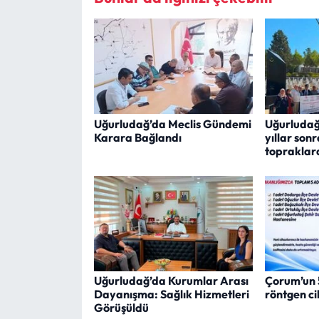
Uğurludağ’da Meclis Gündemi
Uğurludağl
Karara Bağlandı
yıllar son
topraklar
Uğurludağ’da Kurumlar Arası
Çorum’un 5 
Dayanışma: Sağlık Hizmetleri
röntgen ci
Görüşüldü