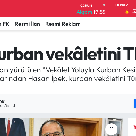
3
Akşam
19:55
 FK
Resmi İlan
Resmi Reklam
urban vekâletini T
an yürütülen “Vekâlet Yoluyla Kurban Ke
rından Hasan İpek, kurban vekâletini Tü
 DK
 SÜRESI
Y