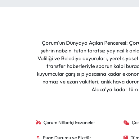
Çorum'un Dünyaya Açılan Penceresi: Çoru
şehrin nabzını tutan tarafsız yayıncılık an
Valiliği ve Belediye duyuruları, yerel siyas
transfer haberleriyle sporun kalbi burad
kuyumcular çarşısı piyasasına kadar ekonomi
namaz ve ezan vakitleri, anlık hava durumu
Alaca'ya kadar tüm il
Çorum Nöbetçi Eczaneler
Ço
Puan Durumu ve Fikstür
Tüm