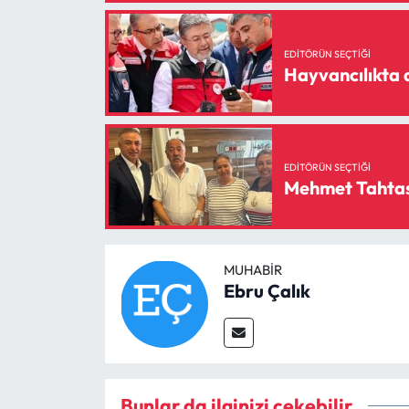
Siyaset
Spor
EDITÖRÜN SEÇTIĞI
Hayvancılıkta d
Sungurlu Haberleri
Turizm
EDITÖRÜN SEÇTIĞI
Mehmet Tahtası
Uğurludağ Haberleri
Yaşam
MUHABIR
Yayla Haber
Ebru Çalık
Yemek Tarifleri
Yerel Haberler
Bunlar da ilginizi çekebilir