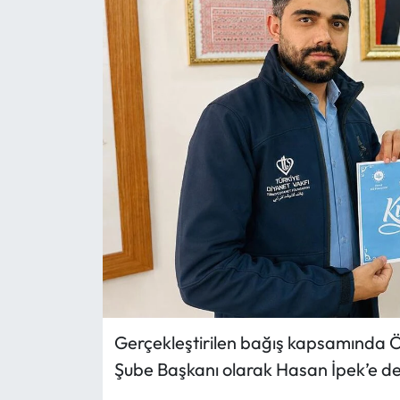
Eğitim
Ekonomi
Güncel
İskilip Haberleri
Kargı Haberleri
Kimdir?
Kültür Sanat
Gerçekleştirilen bağış kapsamında
Laçin Haberleri
Şube Başkanı olarak Hasan İpek’e des
Magazin