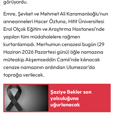
görüyordu.
Mecitözü Haberleri
Emre, Şevket ve Mehmet Ali Karamanlıoğlu’nun
anneanneleri Hacer Öztuna, Hitit Üniversitesi
Oğuzlar Haberleri
Erol Olçok Eğitim ve Araştırma Hastanesi’nde
yapılan tüm müdahalelere rağmen
Ortaköy Haberleri
kurtarılamadı. Merhumun cenazesi bugün (29
Osmancık Haberleri
Haziran 2026 Pazartesi günü) öğle namazına
müteakip Akşemseddin Camii’nde kılınacak
Otomotiv
cenaze namazının ardından Ulumezar’da
toprağa verilecek.
Resmi İlan
Resmi Reklam
Şaziye Bekler son
yolculuğuna
Sağlık
uğurlanacak