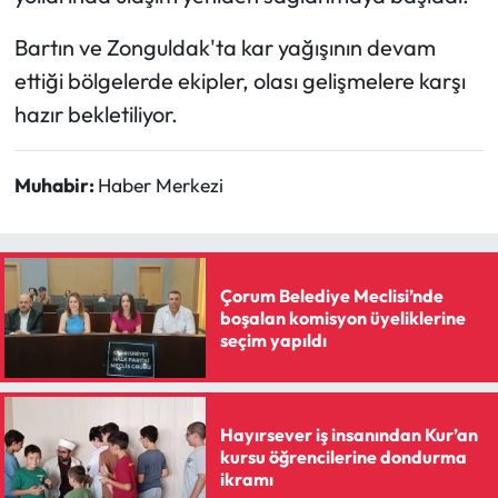
Siyaset
Bartın ve Zonguldak'ta kar yağışının devam
Spor
ettiği bölgelerde ekipler, olası gelişmelere karşı
hazır bekletiliyor.
Sungurlu Haberleri
Turizm
Muhabir:
Haber Merkezi
Uğurludağ Haberleri
Yaşam
Çorum Belediye Meclisi’nde
boşalan komisyon üyeliklerine
seçim yapıldı
Yayla Haber
Yemek Tarifleri
Hayırsever iş insanından Kur’an
kursu öğrencilerine dondurma
Yerel Haberler
ikramı