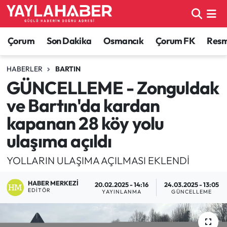
Alaca Haberleri
Çorum Nöbetçi Eczaneler
Çorum
Son Dakika
Osmancık
Çorum FK
Resmi
Bayat Haberleri
Çorum Hava Durumu
HABERLER
BARTIN
GÜNCELLEME - Zonguldak
Bilgi - Keşfet Haberleri
Çorum Namaz Vakitleri
ve Bartın'da kardan
Bilim ve Teknoloji
Çorum Trafik Yoğunluk Haritası
kapanan 28 köy yolu
ulaşıma açıldı
Boğazkale Haberleri
TFF 1.Lig Puan Durumu ve Fikstür
YOLLARIN ULAŞIMA AÇILMASI EKLENDİ
Çorum Haberleri
Tüm Manşetler
HABER MERKEZI
20.02.2025 - 14:16
24.03.2025 - 13:05
EDITÖR
YAYINLANMA
GÜNCELLEME
Çorum Son Dakika Haberleri
Son Dakika Haberleri
Dodurga Haberleri
Haber Arşivi