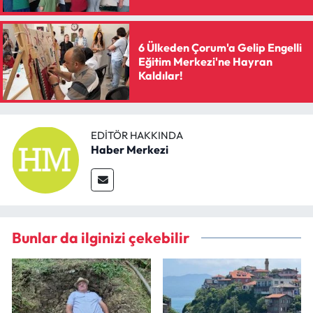
6 Ülkeden Çorum'a Gelip Engelli
Eğitim Merkezi'ne Hayran
Kaldılar!
EDITÖR HAKKINDA
Haber Merkezi
Bunlar da ilginizi çekebilir