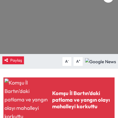
Eğitim
Ekonomi
Güncel
İskilip Haberleri
Paylaş
-
+
A
A
Kargı Haberleri
Kimdir?
Kültür Sanat
Komşu İl Bartın’daki
patlama ve yangın olayı
Laçin Haberleri
mahalleyi korkuttu
Magazin