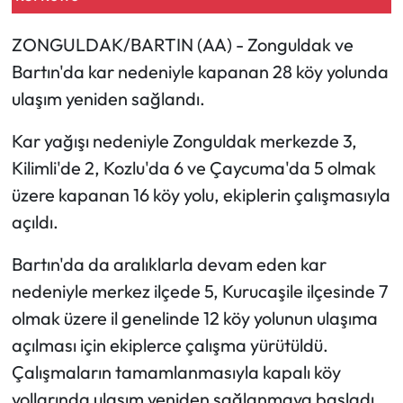
Mecitözü Haberleri
ZONGULDAK/BARTIN (AA) - Zonguldak ve
Bartın'da kar nedeniyle kapanan 28 köy yolunda
Oğuzlar Haberleri
ulaşım yeniden sağlandı.
Ortaköy Haberleri
Kar yağışı nedeniyle Zonguldak merkezde 3,
Kilimli'de 2, Kozlu'da 6 ve Çaycuma'da 5 olmak
Osmancık Haberleri
üzere kapanan 16 köy yolu, ekiplerin çalışmasıyla
açıldı.
Otomotiv
Bartın'da da aralıklarla devam eden kar
Resmi İlan
nedeniyle merkez ilçede 5, Kurucaşile ilçesinde 7
olmak üzere il genelinde 12 köy yolunun ulaşıma
Resmi Reklam
açılması için ekiplerce çalışma yürütüldü.
Sağlık
Çalışmaların tamamlanmasıyla kapalı köy
yollarında ulaşım yeniden sağlanmaya başladı.