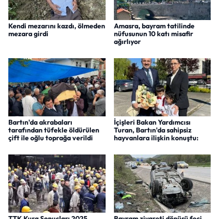
Kendi mezarını kazdı, ölmeden
Amasra, bayram tatilinde
mezara girdi
nüfusunun 10 katı misafir
ağırlıyor
Bartın'da akrabaları
İçişleri Bakan Yardımcısı
tarafından tüfekle öldürülen
Turan, Bartın'da sahipsiz
çift ile oğlu toprağa verildi
hayvanlara ilişkin konuştu:
TTK Kura Sonuçları 2025
Bayram ziyareti dönüşü feci