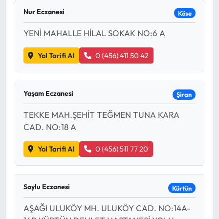
Nur Eczanesi
Köse
Eğitim
YENİ MAHALLE HİLAL SOKAK NO:6 A
Ekonomi
Yol Tarifi Al
0 (456) 411 50 42
Güncel
İskilip Haberleri
Yaşam Eczanesi
Şiran
TEKKE MAH.ŞEHİT TEĞMEN TUNA KARA
Kargı Haberleri
CAD. NO:18 A
Kimdir?
Yol Tarifi Al
0 (456) 511 77 20
Kültür Sanat
Soylu Eczanesi
Kürtün
Laçin Haberleri
AŞAĞI ULUKÖY MH. ULUKÖY CAD. NO:14A-
Magazin