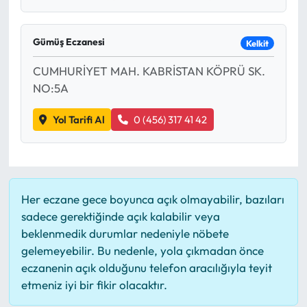
Siyaset
Spor
Gümüş Eczanesi
Kelkit
CUMHURİYET MAH. KABRİSTAN KÖPRÜ SK.
Sungurlu Haberleri
NO:5A
Turizm
Yol Tarifi Al
0 (456) 317 41 42
Uğurludağ Haberleri
Yaşam
Her eczane gece boyunca açık olmayabilir, bazıları
Yayla Haber
sadece gerektiğinde açık kalabilir veya
beklenmedik durumlar nedeniyle nöbete
Yemek Tarifleri
gelemeyebilir. Bu nedenle, yola çıkmadan önce
eczanenin açık olduğunu telefon aracılığıyla teyit
Yerel Haberler
etmeniz iyi bir fikir olacaktır.