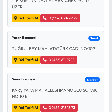
14B KÜRTÜN DEVLET HASTANESİ YOLU
ÜZERİ
Mecitözü Haberleri
Yol Tarifi Al
0 (554) 024 29 29
Oğuzlar Haberleri
Ortaköy Haberleri
Yaren Eczanesi
Torul
TUĞRULBEY MAH. ATATÜRK CAD. NO:109
Osmancık Haberleri
Yol Tarifi Al
0 (456) 611 29 12
Otomotiv
Resmi İlan
Sena Eczanesi
Merkez
Resmi Reklam
KARŞIYAKA MAHALLESİ İMAMOĞLU SOKAK
NO:10 B
Sağlık
Yol Tarifi Al
0 (456) 213 13 73