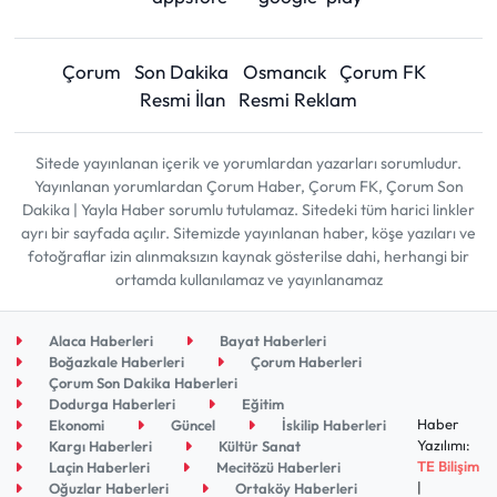
Çorum
Son Dakika
Osmancık
Çorum FK
Resmi İlan
Resmi Reklam
Sitede yayınlanan içerik ve yorumlardan yazarları sorumludur.
Yayınlanan yorumlardan Çorum Haber, Çorum FK, Çorum Son
Dakika | Yayla Haber sorumlu tutulamaz. Sitedeki tüm harici linkler
ayrı bir sayfada açılır. Sitemizde yayınlanan haber, köşe yazıları ve
fotoğraflar izin alınmaksızın kaynak gösterilse dahi, herhangi bir
ortamda kullanılamaz ve yayınlanamaz
Alaca Haberleri
Bayat Haberleri
Boğazkale Haberleri
Çorum Haberleri
Çorum Son Dakika Haberleri
Dodurga Haberleri
Eğitim
Haber
Ekonomi
Güncel
İskilip Haberleri
Yazılımı:
Kargı Haberleri
Kültür Sanat
TE Bilişim
Laçin Haberleri
Mecitözü Haberleri
|
Oğuzlar Haberleri
Ortaköy Haberleri