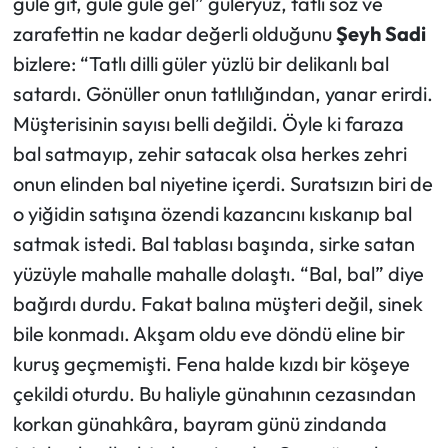
güle git, güle güle gel” güleryüz, tatlı söz ve
Siyaset
zarafettin ne kadar değerli olduğunu
Şeyh Sadi
Spor
bizlere: “Tatlı dilli güler yüzlü bir delikanlı bal
satardı. Gönüller onun tatlılığından, yanar erirdi.
Sungurlu Haberleri
Müşterisinin sayısı belli değildi. Öyle ki faraza
bal satmayıp, zehir satacak olsa herkes zehri
Turizm
onun elinden bal niyetine içerdi. Suratsızın biri de
Uğurludağ Haberleri
o yiğidin satışına özendi kazancını kıskanıp bal
satmak istedi. Bal tablası başında, sirke satan
Yaşam
yüzüyle mahalle mahalle dolaştı. “Bal, bal” diye
bağırdı durdu. Fakat balına müşteri değil, sinek
Yayla Haber
bile konmadı. Akşam oldu eve döndü eline bir
kuruş geçmemişti. Fena halde kızdı bir köşeye
Yemek Tarifleri
çekildi oturdu. Bu haliyle günahının cezasından
Yerel Haberler
korkan günahkâra, bayram günü zindanda