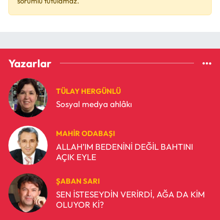
sorumlu tutulamaz.
Yazarlar
TÜLAY HERGÜNLÜ
Sosyal medya ahlâkı
MAHIR ODABAŞI
ALLAH’IM BEDENİNİ DEĞİL BAHTINI
AÇIK EYLE
ŞABAN SARI
SEN İSTESEYDİN VERİRDİ, AĞA DA KİM
OLUYOR Kİ?