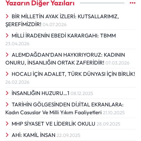
Yazarın Diğer Yazıları
BİR MİLLETİN AYAK İZLERİ: KUTSALLARIMIZ,
ŞEREFİMİZDİR!
04.07.2026
MİLLİ İRADENİN EBEDİ KARARGAHI: TBMM
23.04.2026
ALEMDAĞDAN’DAN HAYKIRIYORUZ: KADININ
ONURU, İNSANLIĞIN ORTAK ZAFERİDİR!
07.03.2026
HOCALI İÇİN ADALET, TÜRK DÜNYASI İÇİN BİRLİK!
26.02.2026
İNSANLIĞIN HUZURU…1
08.12.2025
TARİHİN GÖLGESİNDEN DİJİTAL EKRANLARA:
Kadın Casuslar Ve Milli Yıkım Faaliyetleri
21.10.2025
MHP SİYASET VE LİDERLİK OKULU
28.09.2025
AHİ: KAMİL İNSAN
22.09.2025