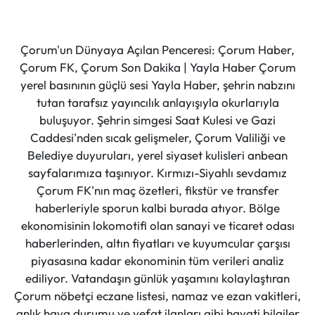
Çorum'un Dünyaya Açılan Penceresi: Çorum Haber,
Çorum FK, Çorum Son Dakika | Yayla Haber Çorum
yerel basınının güçlü sesi Yayla Haber, şehrin nabzını
tutan tarafsız yayıncılık anlayışıyla okurlarıyla
buluşuyor. Şehrin simgesi Saat Kulesi ve Gazi
Caddesi'nden sıcak gelişmeler, Çorum Valiliği ve
Belediye duyuruları, yerel siyaset kulisleri anbean
sayfalarımıza taşınıyor. Kırmızı-Siyahlı sevdamız
Çorum FK'nın maç özetleri, fikstür ve transfer
haberleriyle sporun kalbi burada atıyor. Bölge
ekonomisinin lokomotifi olan sanayi ve ticaret odası
haberlerinden, altın fiyatları ve kuyumcular çarşısı
piyasasına kadar ekonominin tüm verileri analiz
ediliyor. Vatandaşın günlük yaşamını kolaylaştıran
Çorum nöbetçi eczane listesi, namaz ve ezan vakitleri,
anlık hava durumu ve vefat ilanları gibi hayati bilgiler