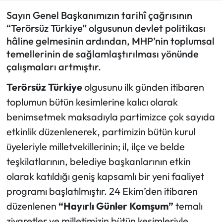
Sayın Genel Başkanımızın tarihî çağrısının
Eğitim
“Terörsüz Türkiye” olgusunun devlet politikası
hâline gelmesinin ardından, MHP’nin toplumsal
Ekonomi
temellerinin de sağlamlaştırılması yönünde
çalışmaları artmıştır.
Güncel
Terörsüz Türkiye
olgusunu ilk günden itibaren
İskilip Haberleri
toplumun bütün kesimlerine kalıcı olarak
benimsetmek maksadıyla partimizce çok sayıda
Kargı Haberleri
etkinlik düzenlenerek, partimizin bütün kurul
Kimdir?
üyeleriyle milletvekillerinin; il, ilçe ve belde
teşkilatlarının, belediye başkanlarının etkin
Kültür Sanat
olarak katıldığı geniş kapsamlı bir yeni faaliyet
programı başlatılmıştır. 24 Ekim’den itibaren
Laçin Haberleri
düzenlenen
“Hayırlı Günler Komşum”
temalı
ziyaretler ve milletimizin bütün kesimleriyle
Magazin