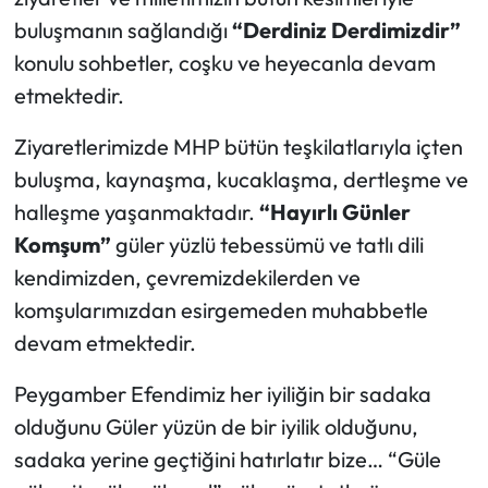
buluşmanın sağlandığı
“Derdiniz Derdimizdir”
Mecitözü Haberleri
konulu sohbetler, coşku ve heyecanla devam
etmektedir.
Oğuzlar Haberleri
Ziyaretlerimizde MHP bütün teşkilatlarıyla içten
Ortaköy Haberleri
buluşma, kaynaşma, kucaklaşma, dertleşme ve
halleşme yaşanmaktadır.
“Hayırlı Günler
Osmancık Haberleri
Komşum”
güler yüzlü tebessümü ve tatlı dili
Otomotiv
kendimizden, çevremizdekilerden ve
komşularımızdan esirgemeden muhabbetle
Resmi İlan
devam etmektedir.
Resmi Reklam
Peygamber Efendimiz her iyiliğin bir sadaka
olduğunu Güler yüzün de bir iyilik olduğunu,
Sağlık
sadaka yerine geçtiğini hatırlatır bize… “Güle