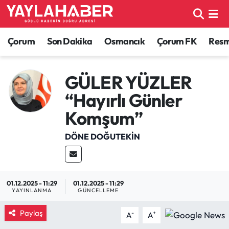
Alaca Haberleri
Çorum Nöbetçi Eczaneler
Çorum
Son Dakika
Osmancık
Çorum FK
Resmi
Bayat Haberleri
Çorum Hava Durumu
GÜLER YÜZLER
Bilgi - Keşfet Haberleri
Çorum Namaz Vakitleri
“Hayırlı Günler
Komşum”
Bilim ve Teknoloji
Çorum Trafik Yoğunluk Haritası
DÖNE DOĞUTEKIN
Boğazkale Haberleri
TFF 1.Lig Puan Durumu ve Fikstür
Çorum Haberleri
Tüm Manşetler
01.12.2025 - 11:29
01.12.2025 - 11:29
YAYINLANMA
GÜNCELLEME
Çorum Son Dakika Haberleri
Son Dakika Haberleri
Paylaş
-
+
A
A
Dodurga Haberleri
Haber Arşivi