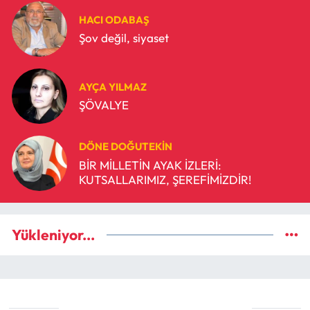
HACI ODABAŞ
Şov değil, siyaset
AYÇA YILMAZ
ŞÖVALYE
DÖNE DOĞUTEKIN
BİR MİLLETİN AYAK İZLERİ:
KUTSALLARIMIZ, ŞEREFİMİZDİR!
Yükleniyor...