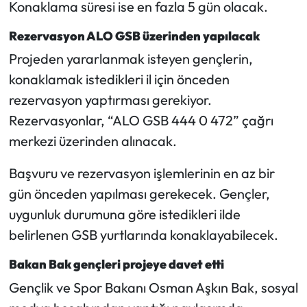
Siyaset
Konaklama süresi ise en fazla 5 gün olacak.
Rezervasyon ALO GSB üzerinden yapılacak
Spor
Projeden yararlanmak isteyen gençlerin,
Sungurlu Haberleri
konaklamak istedikleri il için önceden
rezervasyon yaptırması gerekiyor.
Turizm
Rezervasyonlar, “ALO GSB 444 0 472” çağrı
merkezi üzerinden alınacak.
Uğurludağ Haberleri
Başvuru ve rezervasyon işlemlerinin en az bir
Yaşam
gün önceden yapılması gerekecek. Gençler,
uygunluk durumuna göre istedikleri ilde
Yayla Haber
belirlenen GSB yurtlarında konaklayabilecek.
Yemek Tarifleri
Bakan Bak gençleri projeye davet etti
Yerel Haberler
Gençlik ve Spor Bakanı Osman Aşkın Bak, sosyal