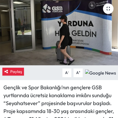
Eğitim
Ekonomi
Güncel
İskilip Haberleri
Kargı Haberleri
Paylaş
-
+
A
A
Kimdir?
Gençlik ve Spor Bakanlığı’nın gençlere GSB
Kültür Sanat
yurtlarında ücretsiz konaklama imkânı sunduğu
“Seyahatsever” projesinde başvurular başladı.
Laçin Haberleri
Proje kapsamında 18-30 yaş arasındaki gençler,
Magazin