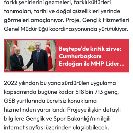
farklı şehirlerini gezmeleri, farklı kültürleri
tanımaları, tarihi ve doğal güzellikleri yerinde
görmeleri amaçlanıyor. Proje, Gençlik Hizmetleri
Genel Müdürlüğü koordinasyonunda yürütülüyor.
Beştepe'de kritik zirve:
Cumhurbaşkanı
Erdoğan ile MHP Lideri
Bahçeli bir araya geldi
2022 yılından bu yana sürdürülen uygulama
kapsamında bugüne kadar 518 bin 713 genç,
GSB yurtlarında ücretsiz konaklama
hizmetinden yararlandı. Projeye ilişkin detaylı
bilgilere Gençlik ve Spor Bakanlığı’nın ilgili
internet sayfası üzerinden ulaşılabilecek.