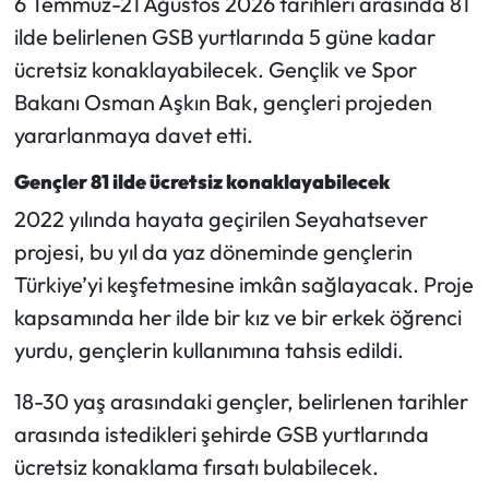
6 Temmuz-21 Ağustos 2026 tarihleri arasında 81
ilde belirlenen GSB yurtlarında 5 güne kadar
Mecitözü Haberleri
ücretsiz konaklayabilecek. Gençlik ve Spor
Bakanı Osman Aşkın Bak, gençleri projeden
Oğuzlar Haberleri
yararlanmaya davet etti.
Ortaköy Haberleri
Gençler 81 ilde ücretsiz konaklayabilecek
2022 yılında hayata geçirilen Seyahatsever
Osmancık Haberleri
projesi, bu yıl da yaz döneminde gençlerin
Otomotiv
Türkiye’yi keşfetmesine imkân sağlayacak. Proje
kapsamında her ilde bir kız ve bir erkek öğrenci
Resmi İlan
yurdu, gençlerin kullanımına tahsis edildi.
Resmi Reklam
18-30 yaş arasındaki gençler, belirlenen tarihler
arasında istedikleri şehirde GSB yurtlarında
Sağlık
ücretsiz konaklama fırsatı bulabilecek.