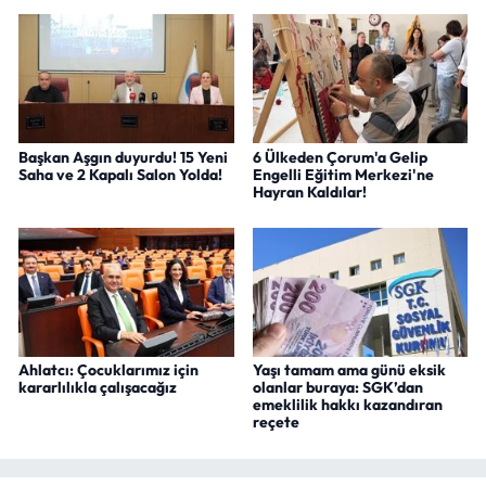
Başkan Aşgın duyurdu! 15 Yeni
6 Ülkeden Çorum'a Gelip
Saha ve 2 Kapalı Salon Yolda!
Engelli Eğitim Merkezi'ne
Hayran Kaldılar!
Ahlatcı: Çocuklarımız için
Yaşı tamam ama günü eksik
kararlılıkla çalışacağız
olanlar buraya: SGK’dan
emeklilik hakkı kazandıran
reçete