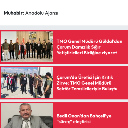
Muhabir:
Anadolu Ajansı
TMO Genel Müdürü Güldal’dan
Çorum Damızlık Sığır
Yetiştiricileri Birliğine ziyaret
Çorum’da Üretici İçin Kritik
Zirve: TMO Genel Müdürü
Sektör Temsilcileriyle Buluştu
Bedii Onan’dan Bahçeli’ye
“süreç” eleştirisi