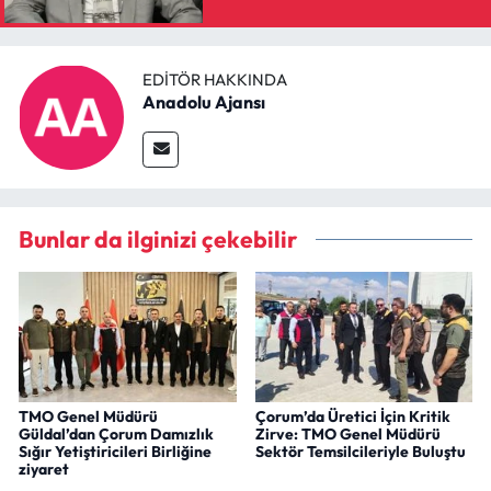
EDITÖR HAKKINDA
Anadolu Ajansı
Bunlar da ilginizi çekebilir
TMO Genel Müdürü
Çorum’da Üretici İçin Kritik
Güldal’dan Çorum Damızlık
Zirve: TMO Genel Müdürü
Sığır Yetiştiricileri Birliğine
Sektör Temsilcileriyle Buluştu
ziyaret