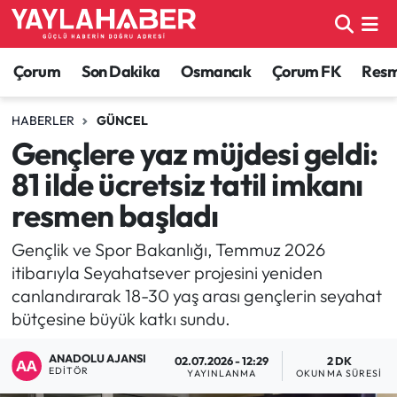
Alaca Haberleri
Çorum Nöbetçi Eczaneler
Çorum
Son Dakika
Osmancık
Çorum FK
Resmi
Bayat Haberleri
Çorum Hava Durumu
HABERLER
GÜNCEL
Gençlere yaz müjdesi geldi:
Bilgi - Keşfet Haberleri
Çorum Namaz Vakitleri
81 ilde ücretsiz tatil imkanı
Bilim ve Teknoloji
Çorum Trafik Yoğunluk Haritası
resmen başladı
Boğazkale Haberleri
TFF 1.Lig Puan Durumu ve Fikstür
Gençlik ve Spor Bakanlığı, Temmuz 2026
itibarıyla Seyahatsever projesini yeniden
Çorum Haberleri
Tüm Manşetler
canlandırarak 18-30 yaş arası gençlerin seyahat
bütçesine büyük katkı sundu.
Çorum Son Dakika Haberleri
Son Dakika Haberleri
ANADOLU AJANSI
02.07.2026 - 12:29
2 DK
EDITÖR
YAYINLANMA
OKUNMA SÜRESI
Dodurga Haberleri
Haber Arşivi