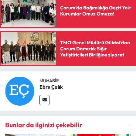
Çorum’da Bağımlılığa Geçit Yok:
Kurumlar Omuz Omuza!
TMO Genel Müdürü Güldal’dan
Çorum Damızlık Sığır
Yetiştiricileri Birliğine ziyaret
MUHABIR
Ebru Çalık
Bunlar da ilginizi çekebilir