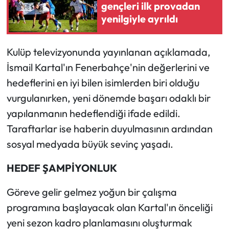
Siyaset
gençleri ilk provadan
yenilgiyle ayrıldı
Spor
Kulüp televizyonunda yayınlanan açıklamada,
Sungurlu Haberleri
İsmail Kartal'ın Fenerbahçe'nin değerlerini ve
Turizm
hedeflerini en iyi bilen isimlerden biri olduğu
vurgulanırken, yeni dönemde başarı odaklı bir
Uğurludağ Haberleri
yapılanmanın hedeflendiği ifade edildi.
Taraftarlar ise haberin duyulmasının ardından
Yaşam
sosyal medyada büyük sevinç yaşadı.
Yayla Haber
HEDEF ŞAMPİYONLUK
Yemek Tarifleri
Göreve gelir gelmez yoğun bir çalışma
programına başlayacak olan Kartal'ın önceliği
Yerel Haberler
yeni sezon kadro planlamasını oluşturmak