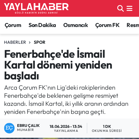
Alaca Haberleri
Çorum Nöbetçi Eczaneler
Çorum
Son Dakika
Osmancık
Çorum FK
Resmi
Bayat Haberleri
Çorum Hava Durumu
HABERLER
SPOR
Fenerbahçe'de İsmail
Bilgi - Keşfet Haberleri
Çorum Namaz Vakitleri
Kartal dönemi yeniden
Bilim ve Teknoloji
Çorum Trafik Yoğunluk Haritası
başladı
Boğazkale Haberleri
TFF 1.Lig Puan Durumu ve Fikstür
Arca Çorum FK'nın Lig'deki rakiplerinden
Fenerbahçe'de beklenen gelişme resmiyet
Çorum Haberleri
Tüm Manşetler
kazandı. İsmail Kartal, iki yıllık aranın ardından
yeniden Fenerbahçe'nin başına geçti.
Çorum Son Dakika Haberleri
Son Dakika Haberleri
EBRU ÇALIK
18.06.2026 - 13:34
1 DK
MUHABIR
YAYINLANMA
OKUNMA SÜRESI
Dodurga Haberleri
Haber Arşivi