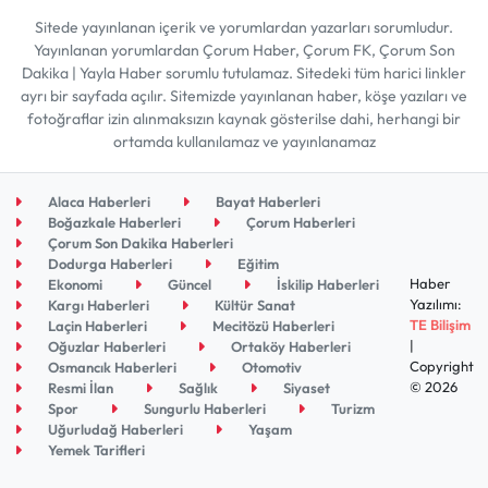
Sitede yayınlanan içerik ve yorumlardan yazarları sorumludur.
Yayınlanan yorumlardan Çorum Haber, Çorum FK, Çorum Son
Dakika | Yayla Haber sorumlu tutulamaz. Sitedeki tüm harici linkler
ayrı bir sayfada açılır. Sitemizde yayınlanan haber, köşe yazıları ve
fotoğraflar izin alınmaksızın kaynak gösterilse dahi, herhangi bir
ortamda kullanılamaz ve yayınlanamaz
Alaca Haberleri
Bayat Haberleri
Boğazkale Haberleri
Çorum Haberleri
Çorum Son Dakika Haberleri
Dodurga Haberleri
Eğitim
Haber
Ekonomi
Güncel
İskilip Haberleri
Yazılımı:
Kargı Haberleri
Kültür Sanat
TE Bilişim
Laçin Haberleri
Mecitözü Haberleri
|
Oğuzlar Haberleri
Ortaköy Haberleri
Copyright
Osmancık Haberleri
Otomotiv
© 2026
Resmi İlan
Sağlık
Siyaset
Spor
Sungurlu Haberleri
Turizm
Uğurludağ Haberleri
Yaşam
Yemek Tarifleri