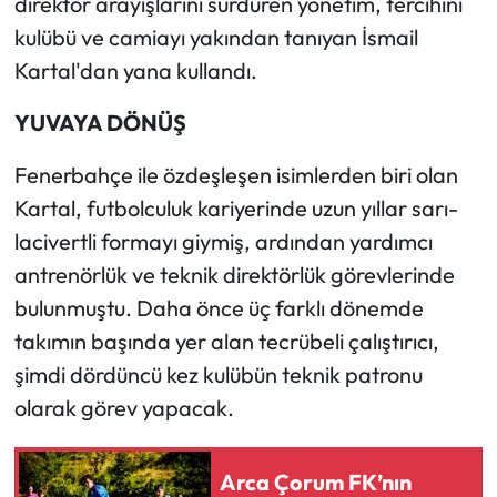
direktör arayışlarını sürdüren yönetim, tercihini
kulübü ve camiayı yakından tanıyan İsmail
Mecitözü Haberleri
Kartal'dan yana kullandı.
Oğuzlar Haberleri
YUVAYA DÖNÜŞ
Ortaköy Haberleri
Fenerbahçe ile özdeşleşen isimlerden biri olan
Kartal, futbolculuk kariyerinde uzun yıllar sarı-
Osmancık Haberleri
lacivertli formayı giymiş, ardından yardımcı
antrenörlük ve teknik direktörlük görevlerinde
Otomotiv
bulunmuştu. Daha önce üç farklı dönemde
Resmi İlan
takımın başında yer alan tecrübeli çalıştırıcı,
şimdi dördüncü kez kulübün teknik patronu
Resmi Reklam
olarak görev yapacak.
Sağlık
Arca Çorum FK’nın