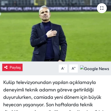
Eğitim
Ekonomi
Güncel
İskilip Haberleri
Kargı Haberleri
Paylaş
-
+
A
A
Kimdir?
Kulüp televizyonundan yapılan açıklamayla
Kültür Sanat
deneyimli teknik adamın göreve getirildiği
duyurulurken, camiada yeni dönem için büyük
Laçin Haberleri
heyecan yaşanıyor. Son haftalarda teknik
Magazin