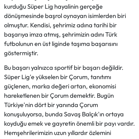
Siyaset
kurduğu Süper Lig hayalinin gerçeğe
dönüşmesinde başrol oynayan isimlerden biri
Spor
olmuştur. Kendisi, şehrimiz adına tarihi bir
Sungurlu Haberleri
başarıya imza atmış, şehrimizin adını Türk
futbolunun en üst liginde taşıma başarısını
Turizm
göstermiştir.
Uğurludağ Haberleri
Bu başarı yalnızca sportif bir başarı değildir.
Süper Lig'e yükselen bir Çorum, tanıtımı
Yaşam
güçlenen, marka değeri artan, ekonomisi
hareketlenen bir Çorum demektir. Bugün
Yayla Haber
Türkiye'nin dört bir yanında Çorum
Yemek Tarifleri
konuşuluyorsa, bunda Savaş Balçık'ın ortaya
koyduğu emek ve gayretin önemli bir payı vardır.
Yerel Haberler
Hemşehrilerimizin uzun yıllardır özlemini