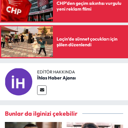
CHP’den geçim sıkıntısı vurgulu
yeni reklam filmi
Laçin’de sünnet çocukları için
şölen düzenlendi
EDITÖR HAKKINDA
İhlas Haber Ajansı
Bunlar da ilginizi çekebilir