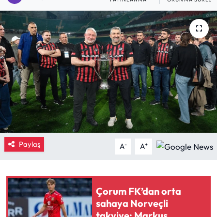
Eğitim
Ekonomi
Güncel
İskilip Haberleri
Kargı Haberleri
Kimdir?
Paylaş
-
+
A
A
Kültür Sanat
Çorum FK’dan orta
Laçin Haberleri
sahaya Norveçli
takviye: Markus
Magazin