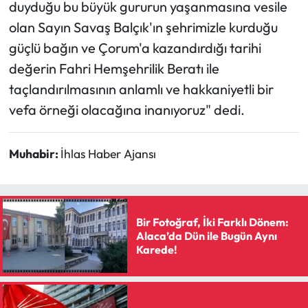
duyduğu bu büyük gururun yaşanmasına vesile
olan Sayın Savaş Balçık'ın şehrimizle kurduğu
güçlü bağın ve Çorum'a kazandırdığı tarihi
değerin Fahri Hemşehrilik Beratı ile
taçlandırılmasının anlamlı ve hakkaniyetli bir
vefa örneği olacağına inanıyoruz" dedi.
Muhabir:
İhlas Haber Ajansı
Bir Fotoğraf, İki Farklı Dönem:
Alaca’da Dün ile Bugün Aynı
Karede!