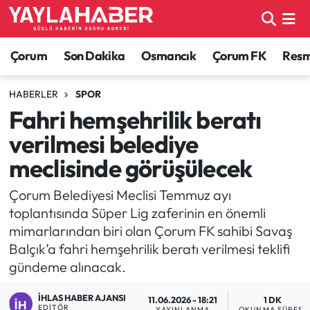
Alaca Haberleri
Çorum Nöbetçi Eczaneler
Çorum
Son Dakika
Osmancık
Çorum FK
Resmi
Bayat Haberleri
Çorum Hava Durumu
HABERLER
SPOR
Fahri hemşehrilik beratı
Bilgi - Keşfet Haberleri
Çorum Namaz Vakitleri
verilmesi belediye
Bilim ve Teknoloji
Çorum Trafik Yoğunluk Haritası
meclisinde görüşülecek
Boğazkale Haberleri
TFF 1.Lig Puan Durumu ve Fikstür
Çorum Belediyesi Meclisi Temmuz ayı
toplantısında Süper Lig zaferinin en önemli
Çorum Haberleri
Tüm Manşetler
mimarlarından biri olan Çorum FK sahibi Savaş
Balçık’a fahri hemşehrilik beratı verilmesi teklifi
Çorum Son Dakika Haberleri
Son Dakika Haberleri
gündeme alınacak.
Dodurga Haberleri
Haber Arşivi
İHLAS HABER AJANSI
11.06.2026 - 18:21
1 DK
EDITÖR
YAYINLANMA
OKUNMA SÜRESI