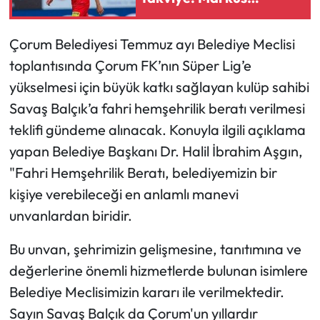
Karlsbakk geliyor
Mecitözü Haberleri
Çorum Belediyesi Temmuz ayı Belediye Meclisi
toplantısında Çorum FK’nın Süper Lig’e
Oğuzlar Haberleri
yükselmesi için büyük katkı sağlayan kulüp sahibi
Ortaköy Haberleri
Savaş Balçık’a fahri hemşehrilik beratı verilmesi
teklifi gündeme alınacak. Konuyla ilgili açıklama
Osmancık Haberleri
yapan Belediye Başkanı Dr. Halil İbrahim Aşgın,
"Fahri Hemşehrilik Beratı, belediyemizin bir
Otomotiv
kişiye verebileceği en anlamlı manevi
unvanlardan biridir.
Resmi İlan
Bu unvan, şehrimizin gelişmesine, tanıtımına ve
Resmi Reklam
değerlerine önemli hizmetlerde bulunan isimlere
Sağlık
Belediye Meclisimizin kararı ile verilmektedir.
Sayın Savaş Balçık da Çorum'un yıllardır