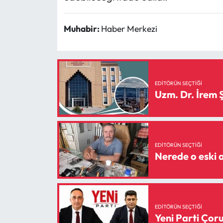
Muhabir:
Haber Merkezi
EDITÖRÜN SEÇTIĞI
Uzm. Dr. İrem
EDITÖRÜN SEÇTIĞI
Nerede o eski a
EDITÖRÜN SEÇTIĞI
Yeni Parti Ço