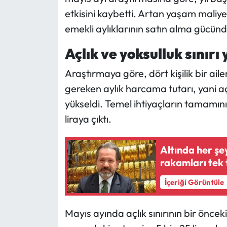
etkisini kaybetti. Artan yaşam maliyet
Mecitözü Haberleri
emekli aylıklarının satın alma gücünd
Oğuzlar Haberleri
Açlık ve yoksulluk sınırı 
Araştırmaya göre, dört kişilik bir aile
Ortaköy Haberleri
gereken aylık harcama tutarı, yani açl
Osmancık Haberleri
yükseldi. Temel ihtiyaçların tamamını 
liraya çıktı.
Otomotiv
Altında her şe
Resmi İlan
rakamları tek 
Resmi Reklam
İçeriği Görüntüle
Sağlık
Mayıs ayında açlık sınırının bir önceki