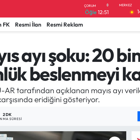
1
Öğle
12:51
 FK
Resmi İlan
Resmi Reklam
 ayı şoku: 20 bin l
lük beslenmeyi ka
-AR tarafından açıklanan mayıs ayı veriler
karşısında eridiğini gösteriyor.
2 DK
NMA SÜRESI