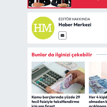
EDITÖR HAKKINDA
Haber Merkezi
Bunlar da ilginizi çekebilir
Kamu borçlarında yüzde 29
Her 4 kişi
tecil faiziyle taksitlendirme
olmadan b
için son fırsat
açıklanan