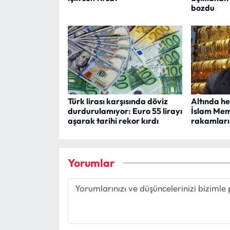
bozdu
Türk lirası karşısında döviz
Altında he
durdurulamıyor: Euro 55 lirayı
İslam Memi
aşarak tarihi rekor kırdı
rakamları 
Yorumlar