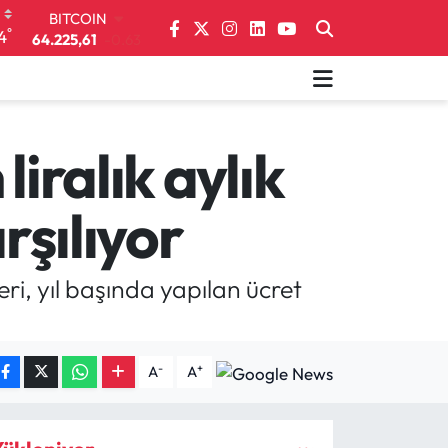
DOLAR
°
4
47,7143
0.16
EURO
55,0317
-0.02
STERLİN
64,2463
0.07
GRAM ALTIN
iralık aylık
6510.40
0.45
BİST100
rşılıyor
13.799
70
BITCOIN
64.225,61
-0.63
i, yıl başında yapılan ücret
-
+
A
A