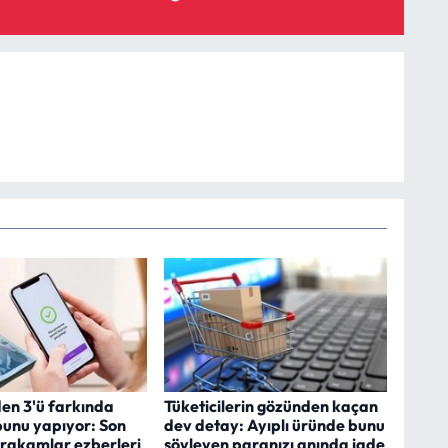
den 3'ü farkında
Tüketicilerin gözünden kaçan
unu yapıyor: Son
dev detay: Ayıplı üründe bunu
 rakamlar ezberleri
söyleyen paranızı anında iade