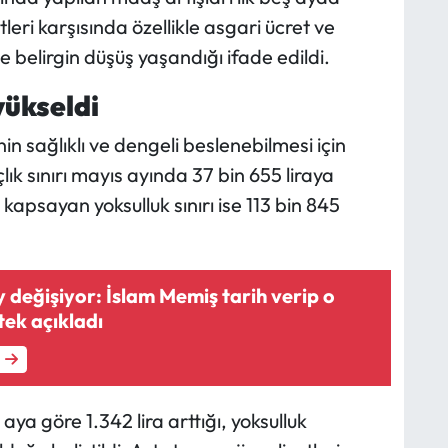
leri karşısında özellikle asgari ücret ve
e belirgin düşüş yaşandığı ifade edildi.
yükseldi
nin sağlıklı ve dengeli beslenebilmesi için
ık sınırı mayıs ayında 37 bin 655 liraya
kapsayan yoksulluk sınırı ise 113 bin 845
y değişiyor: İslam Memiş tarih verip o
tek açıkladı
 aya göre 1.342 lira arttığı, yoksulluk