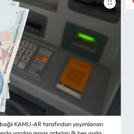
Y
a bağlı KAMU-AR tarafından yayımlanan
ında yapılan maaş artışları ilk beş ayda