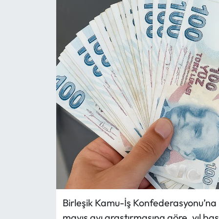
Eğitim
Ekonomi
Güncel
İskilip Haberleri
Kargı Haberleri
Kimdir?
Kültür Sanat
Laçin Haberleri
Birleşik Kamu-İş Konfederasyonu’n
mayıs ayı araştırmasına göre, yıl baş
Magazin