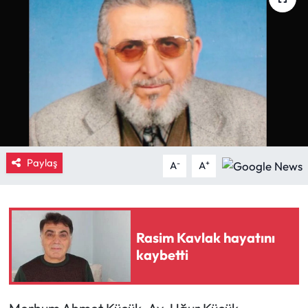
Eğitim
Ekonomi
Güncel
İskilip Haberleri
Paylaş
Kargı Haberleri
-
+
A
A
Kimdir?
Kültür Sanat
Rasim Kavlak hayatını
kaybetti
Laçin Haberleri
Magazin