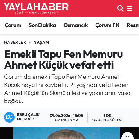
Alaca Haberleri
Çorum Nöbetçi Eczaneler
Çorum
Son Dakika
Osmancık
Çorum FK
Resmi
Bayat Haberleri
Çorum Hava Durumu
HABERLER
YAŞAM
Emekli Tapu Fen Memuru
Bilgi - Keşfet Haberleri
Çorum Namaz Vakitleri
Ahmet Küçük vefat etti
Bilim ve Teknoloji
Çorum Trafik Yoğunluk Haritası
Çorum'da emekli Tapu Fen Memuru Ahmet
Küçük hayatını kaybetti. 91 yaşında vefat eden
Boğazkale Haberleri
TFF 1.Lig Puan Durumu ve Fikstür
Ahmet Küçük'ün ölümü ailesi ve yakınlarını yasa
boğdu.
Çorum Haberleri
Tüm Manşetler
EBRU ÇALIK
09.06.2026 - 15:05
1 DK
Çorum Son Dakika Haberleri
Son Dakika Haberleri
MUHABIR
YAYINLANMA
OKUNMA SÜRESI
Dodurga Haberleri
Haber Arşivi