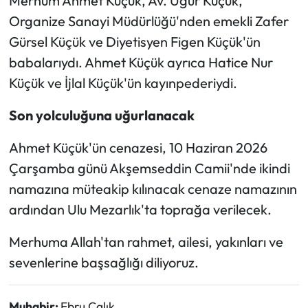
Merhum Ahmet Küçük, Av. Uğur Küçük,
Organize Sanayi Müdürlüğü'nden emekli Zafer
Mecitözü Haberleri
Gürsel Küçük ve Diyetisyen Figen Küçük'ün
babalarıydı. Ahmet Küçük ayrıca Hatice Nur
Oğuzlar Haberleri
Küçük ve İjlal Küçük'ün kayınpederiydi.
Ortaköy Haberleri
Son yolculuğuna uğurlanacak
Osmancık Haberleri
Ahmet Küçük'ün cenazesi, 10 Haziran 2026
Çarşamba günü Akşemseddin Camii'nde ikindi
Otomotiv
namazına müteakip kılınacak cenaze namazının
Resmi İlan
ardından Ulu Mezarlık'ta toprağa verilecek.
Merhuma Allah'tan rahmet, ailesi, yakınları ve
Resmi Reklam
sevenlerine başsağlığı diliyoruz.
Sağlık
Muhabir:
Ebru Çalık