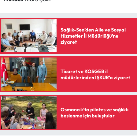
Siyaset
Spor
Sağlık-Sen’den Aile ve Sosyal
Sungurlu Haberleri
Hizmetler İl Müdürlüğü’ne
ziyaret
Turizm
Uğurludağ Haberleri
Ticaret ve KOSGEB il
müdürlerinden İŞKUR’a ziyaret
Yaşam
Yayla Haber
Osmancık’ta pilates ve sağlıklı
Yemek Tarifleri
beslenme için buluştular
Yerel Haberler