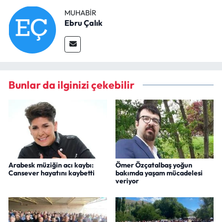
MUHABIR
Ebru Çalık
Bunlar da ilginizi çekebilir
Arabesk müziğin acı kaybı:
Ömer Özçatalbaş yoğun
Cansever hayatını kaybetti
bakımda yaşam mücadelesi
veriyor