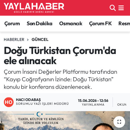
Alaca Haberleri
Çorum Nöbetçi Eczaneler
Çorum
Son Dakika
Osmancık
Çorum FK
Resmi
Bayat Haberleri
Çorum Hava Durumu
HABERLER
GÜNCEL
Doğu Türkistan Çorum'da
Bilgi - Keşfet Haberleri
Çorum Namaz Vakitleri
ele alınacak
Bilim ve Teknoloji
Çorum Trafik Yoğunluk Haritası
Çorum İnsani Değerler Platformu tarafından
“Kayıp Coğrafyanın İzinde: Doğu Türkistan”
Boğazkale Haberleri
TFF 1.Lig Puan Durumu ve Fikstür
konulu bir konferans düzenlenecek.
Çorum Haberleri
Tüm Manşetler
HACI ODABAŞ
15.06.2026 - 12:56
1
SORUMLU YAZI İŞLERI MÜDÜRÜ
YAYINLANMA
OKUNM
Çorum Son Dakika Haberleri
Son Dakika Haberleri
Dodurga Haberleri
Haber Arşivi