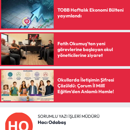
Siyaset
TOBB Haftalık Ekonomi Bülteni
yayımlandı
Spor
Sungurlu Haberleri
Fatih Okumuş’tan yeni
Turizm
görevlerine başlayan okul
yöneticilerine ziyaret
Uğurludağ Haberleri
Yaşam
Okullarda İletişimin Şifresi
Çözüldü: Çorum İl Millî
Yayla Haber
Eğitim’den Anlamlı Hamle!
Yemek Tarifleri
SORUMLU YAZI İŞLERI MÜDÜRÜ
Yerel Haberler
Hacı Odabaş