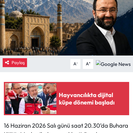
Eğitim
Ekonomi
Güncel
İskilip Haberleri
Paylaş
-
+
A
A
Kargı Haberleri
Kimdir?
Hayvancılıkta dijital
Kültür Sanat
küpe dönemi başladı
Laçin Haberleri
16 Haziran 2026 Salı günü saat 20.30’da Buhara
Magazin