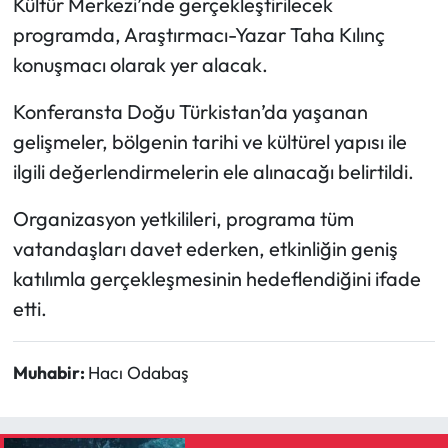
Kültür Merkezi’nde gerçekleştirilecek
programda, Araştırmacı-Yazar Taha Kılınç
Mecitözü Haberleri
konuşmacı olarak yer alacak.
Oğuzlar Haberleri
Konferansta Doğu Türkistan’da yaşanan
gelişmeler, bölgenin tarihi ve kültürel yapısı ile
Ortaköy Haberleri
ilgili değerlendirmelerin ele alınacağı belirtildi.
Osmancık Haberleri
Organizasyon yetkilileri, programa tüm
vatandaşları davet ederken, etkinliğin geniş
Otomotiv
katılımla gerçekleşmesinin hedeflendiğini ifade
Resmi İlan
etti.
Resmi Reklam
Muhabir:
Hacı Odabaş
Sağlık