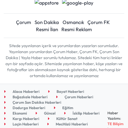
Çorum
Son Dakika
Osmancık
Çorum FK
Resmi İlan
Resmi Reklam
Sitede yayınlanan içerik ve yorumlardan yazarları sorumludur.
Yayınlanan yorumlardan Çorum Haber, Çorum FK, Çorum Son
Dakika | Yayla Haber sorumlu tutulamaz. Sitedeki tüm harici linkler
ayrı bir sayfada açılır. Sitemizde yayınlanan haber, köşe yazıları ve
fotoğraflar izin alınmaksızın kaynak gösterilse dahi, herhangi bir
ortamda kullanılamaz ve yayınlanamaz
Alaca Haberleri
Bayat Haberleri
Boğazkale Haberleri
Çorum Haberleri
Çorum Son Dakika Haberleri
Dodurga Haberleri
Eğitim
Haber
Ekonomi
Güncel
İskilip Haberleri
Yazılımı:
Kargı Haberleri
Kültür Sanat
TE Bilişim
Laçin Haberleri
Mecitözü Haberleri