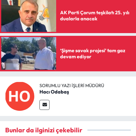
AK Parti Çorum teşkilatı 25. yılı
dualarla anacak
‘Şişme savak projesi’ tam gaz
devam ediyor
SORUMLU YAZI İŞLERI MÜDÜRÜ
Hacı Odabaş
Bunlar da ilginizi çekebilir