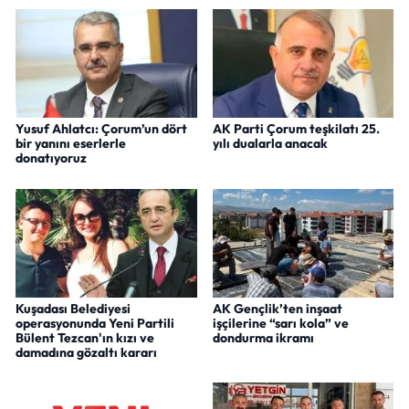
Yusuf Ahlatcı: Çorum’un dört
AK Parti Çorum teşkilatı 25.
bir yanını eserlerle
yılı dualarla anacak
donatıyoruz
Kuşadası Belediyesi
AK Gençlik’ten inşaat
operasyonunda Yeni Partili
işçilerine “sarı kola” ve
Bülent Tezcan'ın kızı ve
dondurma ikramı
damadına gözaltı kararı