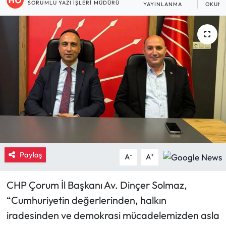
SORUMLU YAZI İŞLERI MÜDÜRÜ
YAYINLANMA
OKUNM
Eğitim
Ekonomi
Güncel
İskilip Haberleri
Kargı Haberleri
Kimdir?
Paylaş
-
+
A
A
Kültür Sanat
CHP Çorum İl Başkanı Av. Dinçer Solmaz,
Laçin Haberleri
“Cumhuriyetin değerlerinden, halkın
iradesinden ve demokrasi mücadelemizden asla
Magazin