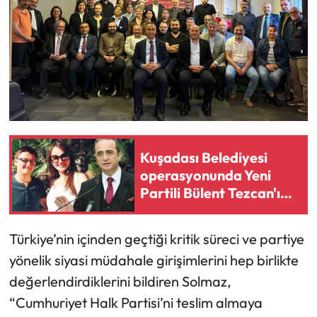
Siyaset
Spor
Sungurlu Haberleri
Turizm
Uğurludağ Haberleri
Kuşadası Belediyesi
operasyonunda Yeni
Yaşam
Partili Bülent Tezcan'ın
kızı ve damadına gözaltı
Yayla Haber
kararı
Türkiye’nin içinden geçtiği kritik süreci ve partiye
Yemek Tarifleri
yönelik siyasi müdahale girişimlerini hep birlikte
değerlendirdiklerini bildiren Solmaz,
Yerel Haberler
“Cumhuriyet Halk Partisi’ni teslim almaya