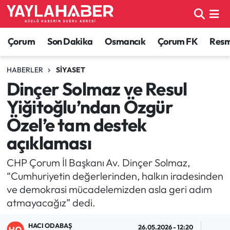
Alaca Haberleri
Çorum Nöbetçi Eczaneler
Çorum
Son Dakika
Osmancık
Çorum FK
Resmi
Bayat Haberleri
Çorum Hava Durumu
HABERLER
SIYASET
Dinçer Solmaz ve Resul
Bilgi - Keşfet Haberleri
Çorum Namaz Vakitleri
Yiğitoğlu’ndan Özgür
Bilim ve Teknoloji
Çorum Trafik Yoğunluk Haritası
Özel’e tam destek
açıklaması
Boğazkale Haberleri
TFF 1.Lig Puan Durumu ve Fikstür
CHP Çorum İl Başkanı Av. Dinçer Solmaz,
Çorum Haberleri
Tüm Manşetler
“Cumhuriyetin değerlerinden, halkın iradesinden
ve demokrasi mücadelemizden asla geri adım
Çorum Son Dakika Haberleri
Son Dakika Haberleri
atmayacağız” dedi.
Dodurga Haberleri
Haber Arşivi
HACI ODABAŞ
26.05.2026 - 12:20