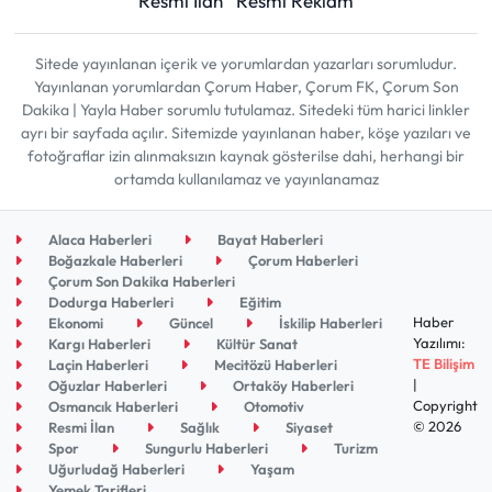
Resmi İlan
Resmi Reklam
Sitede yayınlanan içerik ve yorumlardan yazarları sorumludur.
Yayınlanan yorumlardan Çorum Haber, Çorum FK, Çorum Son
Dakika | Yayla Haber sorumlu tutulamaz. Sitedeki tüm harici linkler
ayrı bir sayfada açılır. Sitemizde yayınlanan haber, köşe yazıları ve
fotoğraflar izin alınmaksızın kaynak gösterilse dahi, herhangi bir
ortamda kullanılamaz ve yayınlanamaz
Alaca Haberleri
Bayat Haberleri
Boğazkale Haberleri
Çorum Haberleri
Çorum Son Dakika Haberleri
Dodurga Haberleri
Eğitim
Haber
Ekonomi
Güncel
İskilip Haberleri
Yazılımı:
Kargı Haberleri
Kültür Sanat
TE Bilişim
Laçin Haberleri
Mecitözü Haberleri
|
Oğuzlar Haberleri
Ortaköy Haberleri
Copyright
Osmancık Haberleri
Otomotiv
© 2026
Resmi İlan
Sağlık
Siyaset
Spor
Sungurlu Haberleri
Turizm
Uğurludağ Haberleri
Yaşam
Yemek Tarifleri