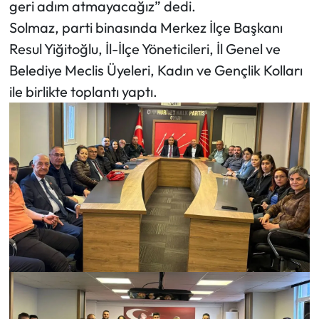
geri adım atmayacağız” dedi.
Solmaz, parti binasında Merkez İlçe Başkanı
Mecitözü Haberleri
Resul Yiğitoğlu, İl-İlçe Yöneticileri, İl Genel ve
Belediye Meclis Üyeleri, Kadın ve Gençlik Kolları
Oğuzlar Haberleri
ile birlikte toplantı yaptı.
Ortaköy Haberleri
Osmancık Haberleri
Otomotiv
Resmi İlan
Resmi Reklam
Sağlık