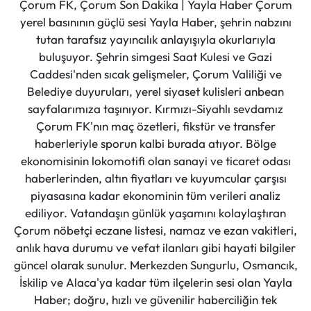
Çorum FK, Çorum Son Dakika | Yayla Haber Çorum
yerel basınının güçlü sesi Yayla Haber, şehrin nabzını
tutan tarafsız yayıncılık anlayışıyla okurlarıyla
buluşuyor. Şehrin simgesi Saat Kulesi ve Gazi
Caddesi'nden sıcak gelişmeler, Çorum Valiliği ve
Belediye duyuruları, yerel siyaset kulisleri anbean
sayfalarımıza taşınıyor. Kırmızı-Siyahlı sevdamız
Çorum FK'nın maç özetleri, fikstür ve transfer
haberleriyle sporun kalbi burada atıyor. Bölge
ekonomisinin lokomotifi olan sanayi ve ticaret odası
haberlerinden, altın fiyatları ve kuyumcular çarşısı
piyasasına kadar ekonominin tüm verileri analiz
ediliyor. Vatandaşın günlük yaşamını kolaylaştıran
Çorum nöbetçi eczane listesi, namaz ve ezan vakitleri,
anlık hava durumu ve vefat ilanları gibi hayati bilgiler
güncel olarak sunulur. Merkezden Sungurlu, Osmancık,
İskilip ve Alaca'ya kadar tüm ilçelerin sesi olan Yayla
Haber; doğru, hızlı ve güvenilir haberciliğin tek