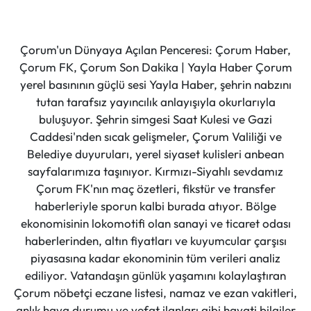
Çorum'un Dünyaya Açılan Penceresi: Çorum Haber,
Çorum FK, Çorum Son Dakika | Yayla Haber Çorum
yerel basınının güçlü sesi Yayla Haber, şehrin nabzını
tutan tarafsız yayıncılık anlayışıyla okurlarıyla
buluşuyor. Şehrin simgesi Saat Kulesi ve Gazi
Caddesi'nden sıcak gelişmeler, Çorum Valiliği ve
Belediye duyuruları, yerel siyaset kulisleri anbean
sayfalarımıza taşınıyor. Kırmızı-Siyahlı sevdamız
Çorum FK'nın maç özetleri, fikstür ve transfer
haberleriyle sporun kalbi burada atıyor. Bölge
ekonomisinin lokomotifi olan sanayi ve ticaret odası
haberlerinden, altın fiyatları ve kuyumcular çarşısı
piyasasına kadar ekonominin tüm verileri analiz
ediliyor. Vatandaşın günlük yaşamını kolaylaştıran
Çorum nöbetçi eczane listesi, namaz ve ezan vakitleri,
anlık hava durumu ve vefat ilanları gibi hayati bilgiler