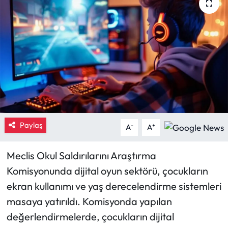
Eğitim
Ekonomi
Güncel
İskilip Haberleri
Kargı Haberleri
Paylaş
-
+
A
A
Kimdir?
Meclis Okul Saldırılarını Araştırma
Komisyonunda dijital oyun sektörü, çocukların
Kültür Sanat
ekran kullanımı ve yaş derecelendirme sistemleri
Laçin Haberleri
masaya yatırıldı. Komisyonda yapılan
değerlendirmelerde, çocukların dijital
Magazin