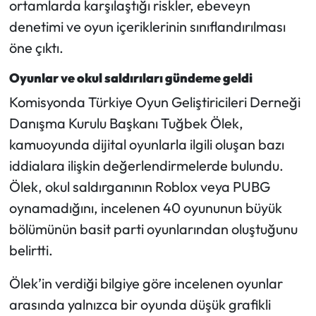
ortamlarda karşılaştığı riskler, ebeveyn
denetimi ve oyun içeriklerinin sınıflandırılması
Mecitözü Haberleri
öne çıktı.
Oğuzlar Haberleri
Oyunlar ve okul saldırıları gündeme geldi
Komisyonda Türkiye Oyun Geliştiricileri Derneği
Ortaköy Haberleri
Danışma Kurulu Başkanı Tuğbek Ölek,
Osmancık Haberleri
kamuoyunda dijital oyunlarla ilgili oluşan bazı
iddialara ilişkin değerlendirmelerde bulundu.
Otomotiv
Ölek, okul saldırganının Roblox veya PUBG
oynamadığını, incelenen 40 oyununun büyük
Resmi İlan
bölümünün basit parti oyunlarından oluştuğunu
belirtti.
Resmi Reklam
Ölek’in verdiği bilgiye göre incelenen oyunlar
Sağlık
arasında yalnızca bir oyunda düşük grafikli