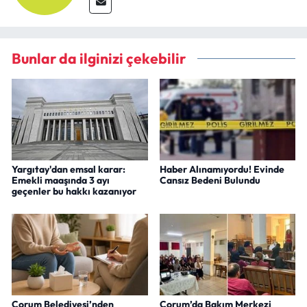
Bunlar da ilginizi çekebilir
Yargıtay'dan emsal karar:
Haber Alınamıyordu! Evinde
Emekli maaşında 3 ayı
Cansız Bedeni Bulundu
geçenler bu hakkı kazanıyor
Çorum Belediyesi’nden
Çorum’da Bakım Merkezi