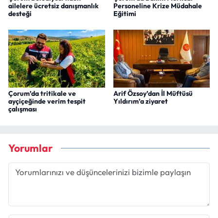
ailelere ücretsiz danışmanlık
Personeline Krize Müdahale
desteği
Eğitimi
Çorum’da tritikale ve
Arif Özsoy’dan İl Müftüsü
ayçiçeğinde verim tespit
Yıldırım’a ziyaret
çalışması
Yorumlar