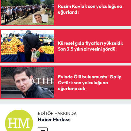
Rasim Kavlak son yolculuğuna
uğurlandı
Küresel gıda fiyatları yükseldi:
Son 3,5 yılın zirvesini gördü
Evinde Ölü bulunmuştu! Galip
Öztürk son yolculuğuna
uğurlanacak
EDITÖR HAKKINDA
Haber Merkezi