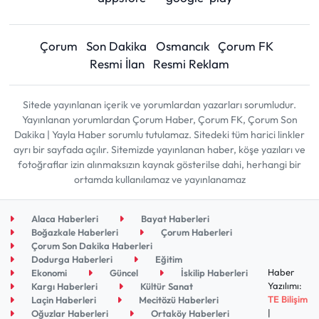
Çorum
Son Dakika
Osmancık
Çorum FK
Resmi İlan
Resmi Reklam
Sitede yayınlanan içerik ve yorumlardan yazarları sorumludur.
Yayınlanan yorumlardan Çorum Haber, Çorum FK, Çorum Son
Dakika | Yayla Haber sorumlu tutulamaz. Sitedeki tüm harici linkler
ayrı bir sayfada açılır. Sitemizde yayınlanan haber, köşe yazıları ve
fotoğraflar izin alınmaksızın kaynak gösterilse dahi, herhangi bir
ortamda kullanılamaz ve yayınlanamaz
Alaca Haberleri
Bayat Haberleri
Boğazkale Haberleri
Çorum Haberleri
Çorum Son Dakika Haberleri
Dodurga Haberleri
Eğitim
Haber
Ekonomi
Güncel
İskilip Haberleri
Yazılımı:
Kargı Haberleri
Kültür Sanat
TE Bilişim
Laçin Haberleri
Mecitözü Haberleri
|
Oğuzlar Haberleri
Ortaköy Haberleri