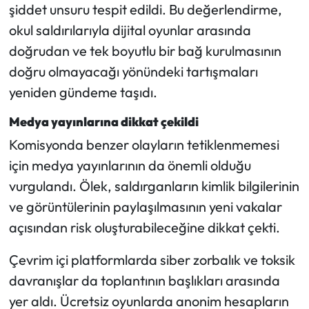
Siyaset
şiddet unsuru tespit edildi. Bu değerlendirme,
okul saldırılarıyla dijital oyunlar arasında
Spor
doğrudan ve tek boyutlu bir bağ kurulmasının
doğru olmayacağı yönündeki tartışmaları
Sungurlu Haberleri
yeniden gündeme taşıdı.
Turizm
Medya yayınlarına dikkat çekildi
Komisyonda benzer olayların tetiklenmemesi
Uğurludağ Haberleri
için medya yayınlarının da önemli olduğu
Yaşam
vurgulandı. Ölek, saldırganların kimlik bilgilerinin
ve görüntülerinin paylaşılmasının yeni vakalar
Yayla Haber
açısından risk oluşturabileceğine dikkat çekti.
Yemek Tarifleri
Çevrim içi platformlarda siber zorbalık ve toksik
davranışlar da toplantının başlıkları arasında
Yerel Haberler
yer aldı. Ücretsiz oyunlarda anonim hesapların