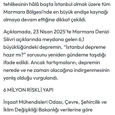
Siyaset
tehlikesinin hâlâ başta İstanbul olmak üzere tüm
Marmara Bölgesi’nde en büyük endişe kaynağı
Spor
olmaya devam ettiğine dikkat çekildi.
Sungurlu Haberleri
Açıklamada, 23 Nisan 2025’te Marmara Denizi
Silivri açıklarında meydana gelen 6,1
Turizm
büyüklüğündeki depremin, “İstanbul depreme
Uğurludağ Haberleri
hazır mı?” sorusunu yeniden gündeme taşıdığı
ifade edildi. Ancak tartışmaların, depremin
Yaşam
nerede ve ne zaman olacağına indirgenmesinin
yanlış olduğu vurgulandı.
Yayla Haber
6 MİLYON RİSKLİ YAPI
Yemek Tarifleri
İnşaat Mühendisleri Odası, Çevre, Şehircilik ve
Yerel Haberler
İklim Değişikliği Bakanlığı verilerine göre