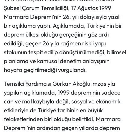
Şubesi Çorum Temsilciliği, 17 Ağustos 1999
Mecitözü Haberleri
Marmara Depremi’nin 26. yılı dolayısıyla yazılı
bir açıklama yaptı. Açıklamada, Türkiye’nin bir
Oğuzlar Haberleri
deprem ülkesi olduğu gerçeğinin göz ardı
edildiği, geçen 26 yıla rağmen riskli yapı
Ortaköy Haberleri
stokunun tespit edilip dönüştürülmediği, bilimsel
Osmancık Haberleri
planlama ve kamusal denetim anlayışının
hayata geçirilmediği vurgulandı.
Otomotiv
Temsilci Yardımcısı Gürkan Akoğlu imzasıyla
Resmi İlan
yapılan açıklamada, 1999 depreminin sadece
can ve mal kaybıyla değil, sosyal ve ekonomik
Resmi Reklam
etkileriyle de Türkiye tarihinin en büyük
felaketlerinden biri olduğu belirtildi. Marmara
Sağlık
Depremi’nin ardından geçen yıllarda deprem