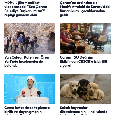
Müftülüğün Manifest
Çorum'un ardından bir
videosundaki "Sen Çorum
Manifest talebi de Karasu'daki
Belediye Başkanı mısın?"
Kur'an kursu çocuklarından
repliği gündem oldu
geldi
Vali Çalgan Kalehisar Ören
Çorum TSO Değişim
Yeri’nde incelemelerde
Ekibi’nden ÇESOB’a iş birliği
bulundu
ziyareti
Cuma hutbesinde toplumsal
Sokak hayvanları
birlik ve dayanışmanın
düzenlemesinin ikinci yılında