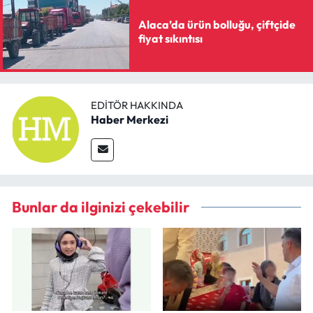
Alaca’da ürün bolluğu, çiftçide
fiyat sıkıntısı
EDITÖR HAKKINDA
Haber Merkezi
Bunlar da ilginizi çekebilir