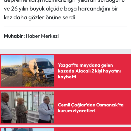
ve 26 yılın büyük ölçüde boşa harcandığını bir
kez daha gözler önüne serdi.
Muhabir:
Haber Merkezi
Yozgat’ta meydana gelen
kazada Alacalı 2 kişi hayatını
kaybetti
Cemil Çağlar’dan Osmancık’ta
kurum ziyaretleri