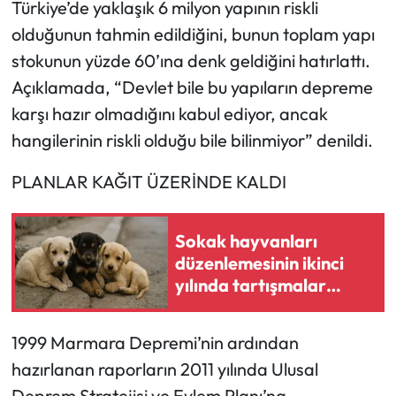
Türkiye’de yaklaşık 6 milyon yapının riskli
olduğunun tahmin edildiğini, bunun toplam yapı
stokunun yüzde 60’ına denk geldiğini hatırlattı.
Açıklamada, “Devlet bile bu yapıların depreme
karşı hazır olmadığını kabul ediyor, ancak
hangilerinin riskli olduğu bile bilinmiyor” denildi.
PLANLAR KAĞIT ÜZERİNDE KALDI
Sokak hayvanları
düzenlemesinin ikinci
yılında tartışmalar
sürüyor
1999 Marmara Depremi’nin ardından
hazırlanan raporların 2011 yılında Ulusal
Deprem Stratejisi ve Eylem Planı’na