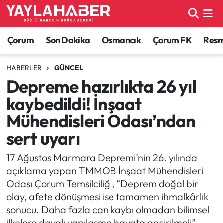
Alaca Haberleri
Çorum Nöbetçi Eczaneler
Çorum
Son Dakika
Osmancık
Çorum FK
Resmi
Bayat Haberleri
Çorum Hava Durumu
HABERLER
GÜNCEL
Depreme hazırlıkta 26 yıl
Bilgi - Keşfet Haberleri
Çorum Namaz Vakitleri
kaybedildi! İnşaat
Bilim ve Teknoloji
Çorum Trafik Yoğunluk Haritası
Mühendisleri Odası’ndan
sert uyarı
Boğazkale Haberleri
TFF 1.Lig Puan Durumu ve Fikstür
17 Ağustos Marmara Depremi’nin 26. yılında
Çorum Haberleri
Tüm Manşetler
açıklama yapan TMMOB İnşaat Mühendisleri
Odası Çorum Temsilciliği, “Deprem doğal bir
Çorum Son Dakika Haberleri
Son Dakika Haberleri
olay, afete dönüşmesi ise tamamen ihmalkârlık
sonucu. Daha fazla can kaybı olmadan bilimsel
Dodurga Haberleri
Haber Arşivi
ilkelere dayalı yapılaşma hayata geçirilmeli”