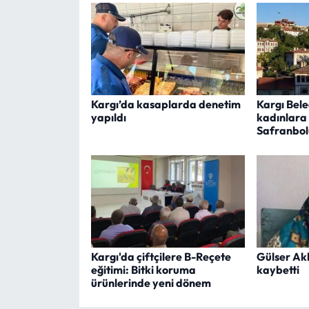
Kargı’da kasaplarda denetim
Kargı Bel
yapıldı
kadınlara
Safranbolu
Kargı'da çiftçilere B-Reçete
Gülser Ak
eğitimi: Bitki koruma
kaybetti
ürünlerinde yeni dönem