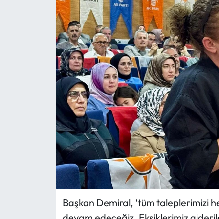
Eğitim
Ekonomi
Güncel
İskilip Haberleri
Kargı Haberleri
Kimdir?
Kültür Sanat
Laçin Haberleri
Başkan Demiral, ‘tüm taleplerimizi he
devam edeceğiz. Eksiklerimiz gideril
Magazin