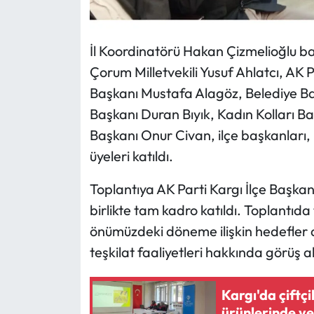
Siyaset
Spor
İl Koordinatörü Hakan Çizmelioğlu b
Çorum Milletvekili Yusuf Ahlatcı, AK P
Sungurlu Haberleri
Başkanı Mustafa Alagöz, Belediye Baş
Turizm
Başkanı Duran Bıyık, Kadın Kolları B
Başkanı Onur Civan, ilçe başkanları, be
Uğurludağ Haberleri
üyeleri katıldı.
Yaşam
Toplantıya AK Parti Kargı İlçe Başkanı
birlikte tam kadro katıldı. Toplantıda 
Yayla Haber
önümüzdeki döneme ilişkin hedefler
teşkilat faaliyetleri hakkında görüş a
Yemek Tarifleri
Yerel Haberler
Kargı'da çiftç
ürünlerinde y