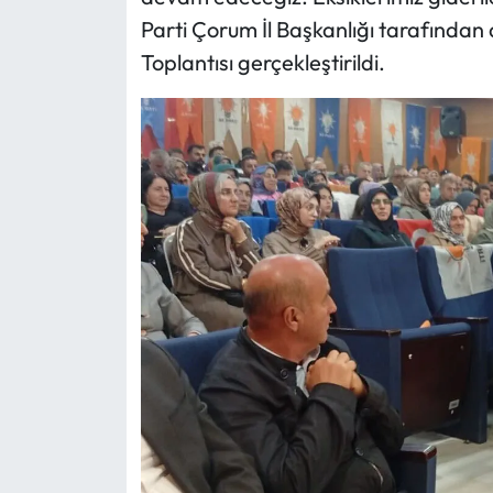
Parti Çorum İl Başkanlığı tarafından
Mecitözü Haberleri
Toplantısı gerçekleştirildi.
Oğuzlar Haberleri
Ortaköy Haberleri
Osmancık Haberleri
Otomotiv
Resmi İlan
Resmi Reklam
Sağlık