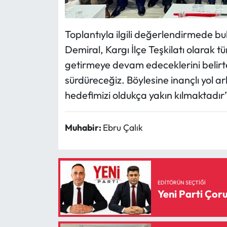
Toplantıyla ilgili değerlendirmede bu
Demiral, Kargı İlçe Teşkilatı olarak tü
getirmeye devam edeceklerini belirter
sürdüreceğiz. Böylesine inançlı yol 
hedefimizi oldukça yakın kılmaktadır”
Muhabir:
Ebru Çalık
EDITÖRÜN SEÇTIĞI
Yeni Parti Ço