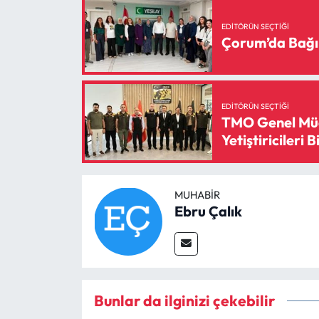
EDITÖRÜN SEÇTIĞI
Çorum’da Bağı
EDITÖRÜN SEÇTIĞI
TMO Genel Müd
Yetiştiricileri B
MUHABIR
Ebru Çalık
Bunlar da ilginizi çekebilir