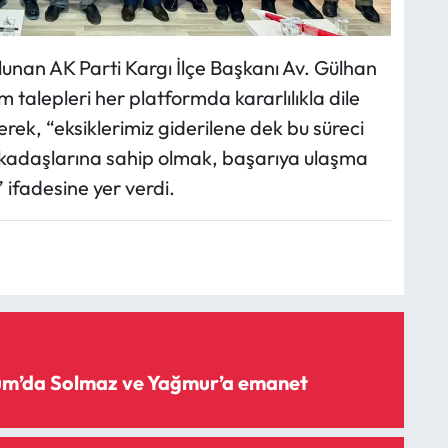
lunan AK Parti Kargı İlçe Başkanı Av. Gülhan
m talepleri her platformda kararlılıkla dile
ek, “eksiklerimiz giderilene dek bu süreci
arkadaşlarına sahip olmak, başarıya ulaşma
 ifadesine yer verdi.
rum’da Solmaz ve Yağmur’a emanet