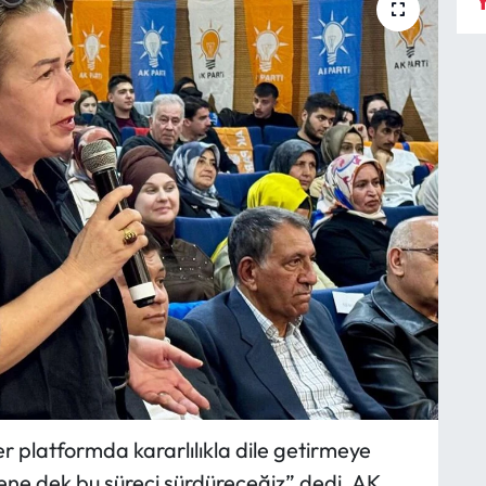
Y
r platformda kararlılıkla dile getirmeye
ene dek bu süreci sürdüreceğiz” dedi. AK