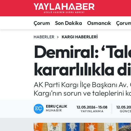
Alaca Haberleri
Çorum Nöbetçi Eczaneler
Çorum
Son Dakika
Osmancık
Çorum
Bayat Haberleri
Çorum Hava Durumu
HABERLER
KARGI HABERLERI
Demiral: ‘Ta
Bilgi - Keşfet Haberleri
Çorum Namaz Vakitleri
kararlılıkla d
Bilim ve Teknoloji
Çorum Trafik Yoğunluk Haritası
Boğazkale Haberleri
TFF 1.Lig Puan Durumu ve Fikstür
AK Parti Kargı İlçe Başkanı Av.
Kargı’nın sorun ve taleplerini k
Çorum Haberleri
Tüm Manşetler
EBRU ÇALIK
12.05.2026 - 15:08
12.05.20
MUHABIR
Çorum Son Dakika Haberleri
Son Dakika Haberleri
YAYINLANMA
GÜNC
Dodurga Haberleri
Haber Arşivi