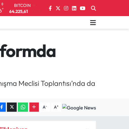
DOLAR
°
6
47,6704
0
EURO
55,0406
-0.08
STERLİN
64,2143
0
GRAM ALTIN
atformda
6510.40
0.45
BİST100
13.799
70
BITCOIN
64.225,61
-0.63
anışma Meclisi Toplantısı’nda da
-
+
A
A