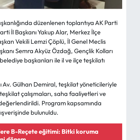
aşkanlığında düzenlenen toplantıya AK Parti
arti İl Başkanı Yakup Alar, Merkez İlçe
kan Vekili Lemzi Çöplü, İl Genel Meclis
aşkanı Semra Akyüz Özdağ, Gençlik Kolları
lediye başkanları ile il ve ilçe teşkilatı
 Av. Gülhan Demiral, teşkilat yöneticileriyle
teşkilat çalışmaları, saha faaliyetleri ve
 değerlendirildi. Program kapsamında
lışverişinde bulunuldu.
ilere B-Reçete eğitimi: Bitki koruma
eni dönem