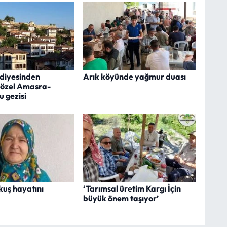
ediyesinden
Arık köyünde yağmur duası
 özel Amasra-
 gezisi
kuş hayatını
‘Tarımsal üretim Kargı İçin
büyük önem taşıyor’