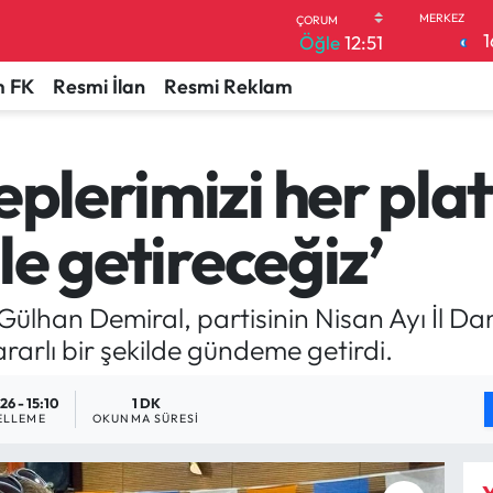
1
Öğle
12:51
 FK
Resmi İlan
Resmi Reklam
leplerimizi her pl
ile getireceğiz’
 Gülhan Demiral, partisinin Nisan Ayı İl D
ararlı bir şekilde gündeme getirdi.
26 - 15:10
1 DK
ELLEME
OKUNMA SÜRESI