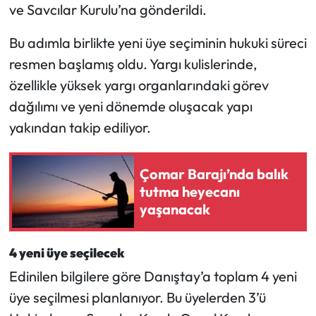
Siyaset
ve Savcılar Kurulu’na gönderildi.
Spor
Bu adımla birlikte yeni üye seçiminin hukuki süreci
resmen başlamış oldu. Yargı kulislerinde,
Sungurlu Haberleri
özellikle yüksek yargı organlarındaki görev
dağılımı ve yeni dönemde oluşacak yapı
Turizm
yakından takip ediliyor.
Uğurludağ Haberleri
Çomar Barajı’nda balık
Yaşam
tutma heyecanı
yaşanacak
Yayla Haber
4 yeni üye seçilecek
Yemek Tarifleri
Edinilen bilgilere göre Danıştay’a toplam 4 yeni
Yerel Haberler
üye seçilmesi planlanıyor. Bu üyelerden 3’ü