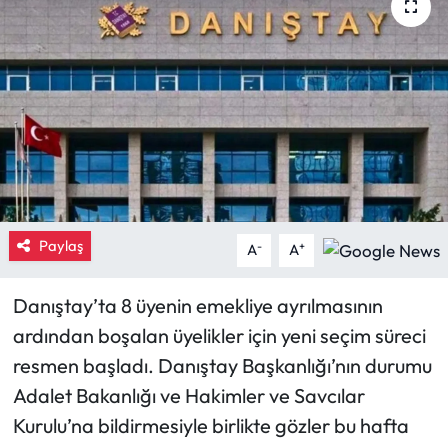
Eğitim
Ekonomi
Güncel
İskilip Haberleri
Kargı Haberleri
Paylaş
-
+
A
A
Kimdir?
Danıştay’ta 8 üyenin emekliye ayrılmasının
ardından boşalan üyelikler için yeni seçim süreci
Kültür Sanat
resmen başladı. Danıştay Başkanlığı’nın durumu
Laçin Haberleri
Adalet Bakanlığı ve Hakimler ve Savcılar
Kurulu’na bildirmesiyle birlikte gözler bu hafta
Magazin