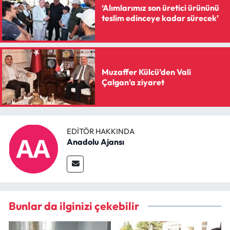
‘Alımlarımız son üretici ürününü
teslim edinceye kadar sürecek’
Muzaffer Külcü’den Vali
Çalgan’a ziyaret
EDITÖR HAKKINDA
Anadolu Ajansı
Bunlar da ilginizi çekebilir