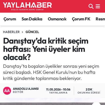
Alaca Haberleri
Çorum Nöbetçi Eczaneler
Çorum
Son Dakika
Osmancık
Çorum FK
Resmi
Bayat Haberleri
Çorum Hava Durumu
HABERLER
GÜNCEL
Danıştay’da kritik seçim
Bilgi - Keşfet Haberleri
Çorum Namaz Vakitleri
haftası: Yeni üyeler kim
Bilim ve Teknoloji
Çorum Trafik Yoğunluk Haritası
olacak?
Boğazkale Haberleri
TFF 1.Lig Puan Durumu ve Fikstür
Danıştay’ta boşalan üyelikler sonrası yeni seçim
süreci başladı. HSK Genel Kurulu’nun bu hafta
Çorum Haberleri
Tüm Manşetler
kritik gündemle toplanması bekleniyor.
ANADOLU AJANSI
Çorum Son Dakika Haberleri
Son Dakika Haberleri
11.05.2026 - 10:56
2 DK
EDITÖR
YAYINLANMA
OKUNMA SÜRESI
Dodurga Haberleri
Haber Arşivi