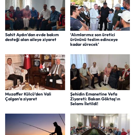
Sahit Aydın’dan evde bakım
‘Alımlarımız son üretici
desteği alan aileye ziyaret
ürününü teslim edinceye
kadar sürecek’
Muzaffer Külcü’den Vali
Şehidin Emanetine Vefa
Çalgan’a ziyaret
Ziyareti: Bakan Göktaş’ın
Selamı İletildi!