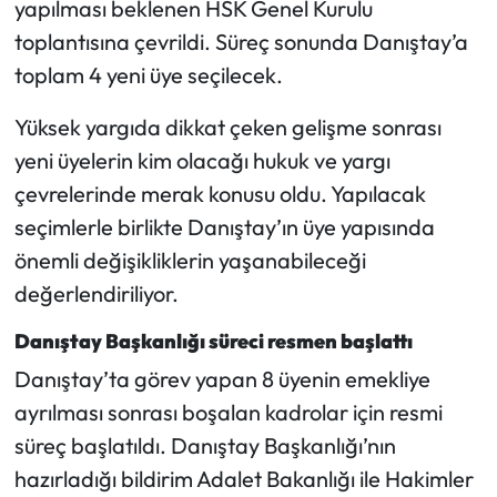
yapılması beklenen HSK Genel Kurulu
toplantısına çevrildi. Süreç sonunda Danıştay’a
Mecitözü Haberleri
toplam 4 yeni üye seçilecek.
Oğuzlar Haberleri
Yüksek yargıda dikkat çeken gelişme sonrası
yeni üyelerin kim olacağı hukuk ve yargı
Ortaköy Haberleri
çevrelerinde merak konusu oldu. Yapılacak
Osmancık Haberleri
seçimlerle birlikte Danıştay’ın üye yapısında
önemli değişikliklerin yaşanabileceği
Otomotiv
değerlendiriliyor.
Resmi İlan
Danıştay Başkanlığı süreci resmen başlattı
Danıştay’ta görev yapan 8 üyenin emekliye
Resmi Reklam
ayrılması sonrası boşalan kadrolar için resmi
süreç başlatıldı. Danıştay Başkanlığı’nın
Sağlık
hazırladığı bildirim Adalet Bakanlığı ile Hakimler