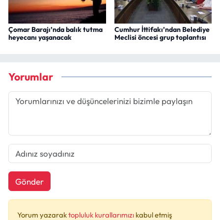
Çomar Barajı’nda balık tutma
Cumhur İttifakı’ndan Belediye
heyecanı yaşanacak
Meclisi öncesi grup toplantısı
Yorumlar
Gönder
Yorum yazarak
topluluk kurallarımızı
kabul etmiş