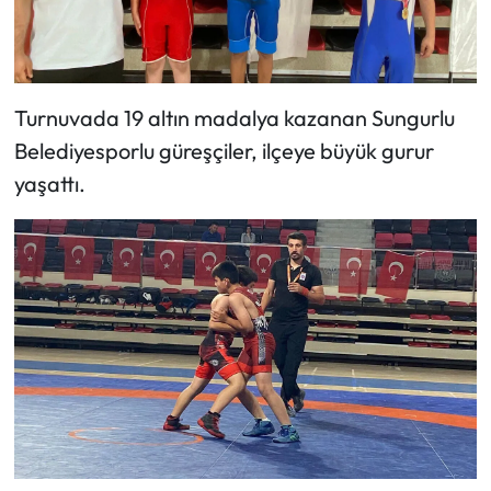
Siyaset
Spor
Turnuvada 19 altın madalya kazanan Sungurlu
Sungurlu Haberleri
Belediyesporlu güreşçiler, ilçeye büyük gurur
Turizm
yaşattı.
Uğurludağ Haberleri
Yaşam
Yayla Haber
Yemek Tarifleri
Yerel Haberler