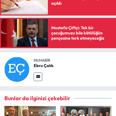
açıldı
Mustafa Çiftçi: Tek bir
çocuğumuzu bile kötülüğün
pençesine terk etmeyeceğiz
MUHABIR
Ebru Çalık
Bunlar da ilginizi çekebilir