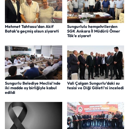
Mehmet Tahtasız’dan Akif
Sungurlulu hemşehrilerden
Batak’a geçmiş olsun ziyareti
SGK Ankara İl Müdürü Ömer
Tök’e ziyaret
Sungurlu Belediye Meclisi’nde
Vali Çalgan Sungurlu’daki su
iki madde oy birliğiyle kabul
tesisi ve Diği Göleti’ni inceledi
edildi