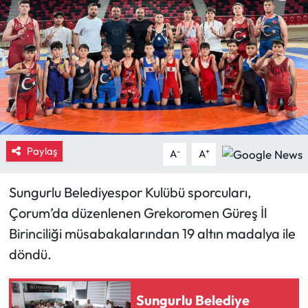
Eğitim
Ekonomi
Güncel
İskilip Haberleri
Paylaş
-
+
A
A
Kargı Haberleri
Sungurlu Belediyespor Kulübü sporcuları,
Kimdir?
Çorum’da düzenlenen Grekoromen Güreş İl
Birinciliği müsabakalarından 19 altın madalya ile
Kültür Sanat
döndü.
Laçin Haberleri
Sungurlu Belediye
Magazin