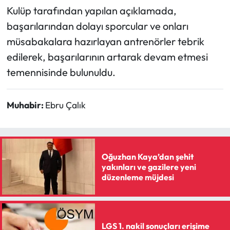
Kulüp tarafından yapılan açıklamada,
başarılarından dolayı sporcular ve onları
müsabakalara hazırlayan antrenörler tebrik
edilerek, başarılarının artarak devam etmesi
temennisinde bulunuldu.
Muhabir:
Ebru Çalık
Oğuzhan Kaya’dan şehit
yakınları ve gazilere yeni
düzenleme müjdesi
LGS 1. nakil sonuçları erişime