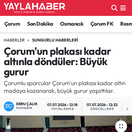
Alaca Haberleri
Çorum Nöbetçi Eczaneler
Çorum
Son Dakika
Osmancık
Çorum FK
Resmi
Bayat Haberleri
Çorum Hava Durumu
HABERLER
SUNGURLU HABERLERI
Çorum'un plakası kadar
Bilgi - Keşfet Haberleri
Çorum Namaz Vakitleri
altınla döndüler: Büyük
Bilim ve Teknoloji
Çorum Trafik Yoğunluk Haritası
gurur
Boğazkale Haberleri
TFF 1.Lig Puan Durumu ve Fikstür
Çorumlu sporcular Çorum'un plakası kadar altın
madaya kazanarak, büyük gurur yaşattılar.
Çorum Haberleri
Tüm Manşetler
EBRU ÇALIK
07.07.2026 - 12:18
07.07.2026 - 12:32
MUHABIR
YAYINLANMA
GÜNCELLEME
OK
Çorum Son Dakika Haberleri
Son Dakika Haberleri
Dodurga Haberleri
Haber Arşivi