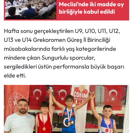
Meclisi’nde iki madde oy
birliğiyle kabul edildi
Mecitözü Haberleri
Oğuzlar Haberleri
Hafta sonu gerçekleştirilen U9, U10, U11, U12,
U13 ve U14 Grekoromen Güreş İl Birinciliği
Ortaköy Haberleri
müsabakalarında farklı yaş kategorilerinde
mindere çıkan Sungurlulu sporcular,
Osmancık Haberleri
sergiledikleri üstün performansla büyük başarı
Otomotiv
elde etti.
Resmi İlan
Resmi Reklam
Sağlık