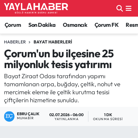
Alaca Haberleri
Çorum Nöbetçi Eczaneler
Çorum
Son Dakika
Osmancık
Çorum FK
Resmi
Bayat Haberleri
Çorum Hava Durumu
HABERLER
BAYAT HABERLERI
Çorum'un bu ilçesine 25
Bilgi - Keşfet Haberleri
Çorum Namaz Vakitleri
milyonluk tesis yatırımı
Bilim ve Teknoloji
Çorum Trafik Yoğunluk Haritası
Bayat Ziraat Odası tarafından yapımı
tamamlanan arpa, buğday, çeltik, nohut ve
Boğazkale Haberleri
TFF 1.Lig Puan Durumu ve Fikstür
mercimek eleme ile çeltik kurutma tesisi
çiftçilerin hizmetine sunuldu.
Çorum Haberleri
Tüm Manşetler
EBRU ÇALIK
02.07.2026 - 06:00
1 DK
Çorum Son Dakika Haberleri
Son Dakika Haberleri
MUHABIR
YAYINLANMA
OKUNMA SÜRESI
Dodurga Haberleri
Haber Arşivi