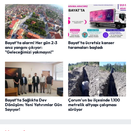
Bayat’ta alarm! Her gün 2-3
Bayat'ta ücretsiz kanser
anız yangını çıkıyor:
taramaları başladı
"Geleceğimizi yakmayın!"
Bayat’ta Sağlıkta Dev
Çorum'un bu ilçesinde 1.100
Dönüşüm: Yeni Yatırımlar Gün
metrelik altyapı çalışması
Sayıyor!
sürüyor