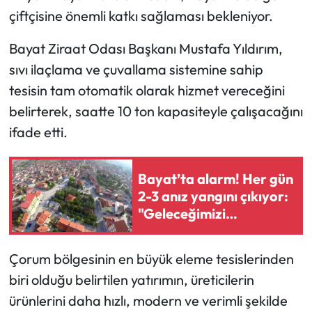
çiftçisine önemli katkı sağlaması bekleniyor.
Mecitözü Haberleri
Bayat Ziraat Odası Başkanı Mustafa Yıldırım,
Oğuzlar Haberleri
sıvı ilaçlama ve çuvallama sistemine sahip
tesisin tam otomatik olarak hizmet vereceğini
Ortaköy Haberleri
belirterek, saatte 10 ton kapasiteyle çalışacağını
ifade etti.
Osmancık Haberleri
Otomotiv
Bayat’ta alarm! Her gün
2-3 anız yangını çıkıyor:
Resmi İlan
"Geleceğimizi
yakmayın!"
Resmi Reklam
Çorum bölgesinin en büyük eleme tesislerinden
biri olduğu belirtilen yatırımın, üreticilerin
Sağlık
ürünlerini daha hızlı, modern ve verimli şekilde