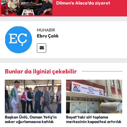
Dilmen’e Alaca’da ziyaret
MUHABIR
Ebru Çalık
Bunlar da ilginizi çekebilir
Başkan Ünlü, Osman Yetiş’in
Bayat’taki süt toplama
asker uğurlamasına katıldı
merkezinin kapasitesi artırıldı