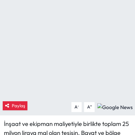
Eğitim
Ekonomi
Güncel
İskilip Haberleri
Kargı Haberleri
Kimdir?
Kültür Sanat
Paylaş
-
+
A
A
Laçin Haberleri
İnşaat ve ekipman maliyetiyle birlikte toplam 25
milyon liraya mal olan tesisin, Bayat ve bölge
Magazin