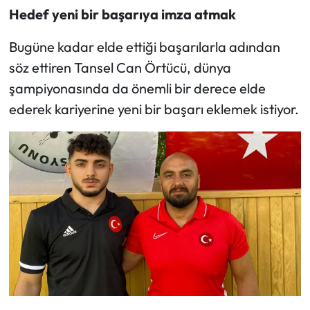
Hedef yeni bir başarıya imza atmak
Mecitözü Haberleri
Bugüne kadar elde ettiği başarılarla adından
söz ettiren Tansel Can Örtücü, dünya
Oğuzlar Haberleri
şampiyonasında da önemli bir derece elde
Ortaköy Haberleri
ederek kariyerine yeni bir başarı eklemek istiyor.
Osmancık Haberleri
Otomotiv
Resmi İlan
Resmi Reklam
Sağlık