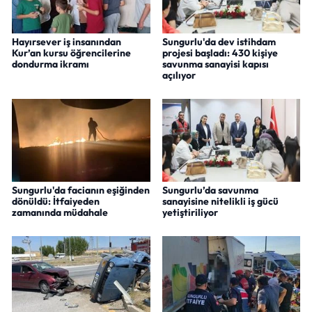
Hayırsever iş insanından
Sungurlu'da dev istihdam
Kur’an kursu öğrencilerine
projesi başladı: 430 kişiye
dondurma ikramı
savunma sanayisi kapısı
açılıyor
Sungurlu'da facianın eşiğinden
Sungurlu’da savunma
dönüldü: İtfaiyeden
sanayisine nitelikli iş gücü
zamanında müdahale
yetiştiriliyor