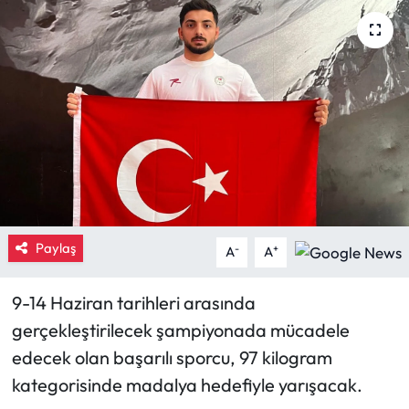
Eğitim
Ekonomi
Güncel
İskilip Haberleri
Kargı Haberleri
Paylaş
-
+
A
A
Kimdir?
9-14 Haziran tarihleri arasında
Kültür Sanat
gerçekleştirilecek şampiyonada mücadele
edecek olan başarılı sporcu, 97 kilogram
Laçin Haberleri
kategorisinde madalya hedefiyle yarışacak.
Magazin