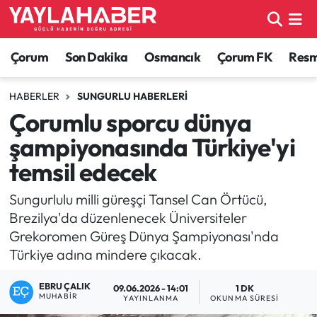
Alaca Haberleri
Çorum Nöbetçi Eczaneler
Çorum
Son Dakika
Osmancık
Çorum FK
Resmi
Bayat Haberleri
Çorum Hava Durumu
HABERLER
SUNGURLU HABERLERI
Çorumlu sporcu dünya
Bilgi - Keşfet Haberleri
Çorum Namaz Vakitleri
şampiyonasında Türkiye'yi
Bilim ve Teknoloji
Çorum Trafik Yoğunluk Haritası
temsil edecek
Boğazkale Haberleri
TFF 1.Lig Puan Durumu ve Fikstür
Sungurlulu milli güreşçi Tansel Can Örtücü,
Brezilya'da düzenlenecek Üniversiteler
Çorum Haberleri
Tüm Manşetler
Grekoromen Güreş Dünya Şampiyonası'nda
Türkiye adına mindere çıkacak.
Çorum Son Dakika Haberleri
Son Dakika Haberleri
EBRU ÇALIK
09.06.2026 - 14:01
1 DK
MUHABIR
YAYINLANMA
OKUNMA SÜRESI
Dodurga Haberleri
Haber Arşivi