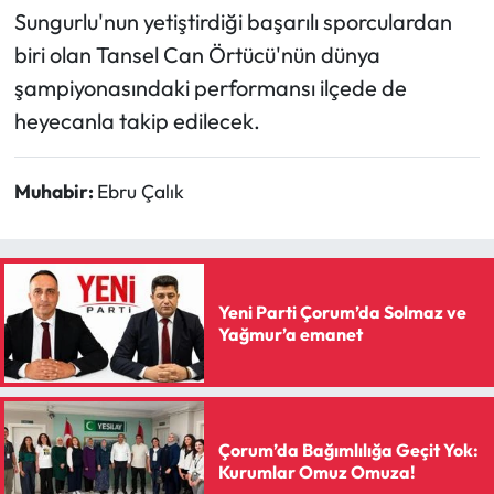
Sungurlu'nun yetiştirdiği başarılı sporculardan
biri olan Tansel Can Örtücü'nün dünya
şampiyonasındaki performansı ilçede de
heyecanla takip edilecek.
Muhabir:
Ebru Çalık
Yeni Parti Çorum’da Solmaz ve
Yağmur’a emanet
Çorum’da Bağımlılığa Geçit Yok:
Kurumlar Omuz Omuza!