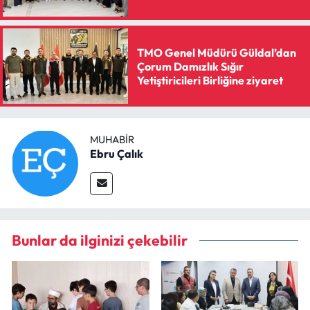
TMO Genel Müdürü Güldal’dan
Çorum Damızlık Sığır
Yetiştiricileri Birliğine ziyaret
MUHABIR
Ebru Çalık
Bunlar da ilginizi çekebilir