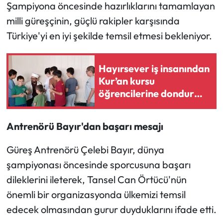
Siyaset
Şampiyona öncesinde hazırlıklarını tamamlayan
milli güreşçinin, güçlü rakipler karşısında
Spor
Türkiye'yi en iyi şekilde temsil etmesi bekleniyor.
Sungurlu Haberleri
Hayırsever iş insanından
Turizm
Kur’an kursu
öğrencilerine dondurma
Uğurludağ Haberleri
ikramı
Antrenörü Bayır'dan başarı mesajı
Yaşam
Güreş Antrenörü Çelebi Bayır, dünya
Yayla Haber
şampiyonası öncesinde sporcusuna başarı
dileklerini ileterek, Tansel Can Örtücü'nün
Yemek Tarifleri
önemli bir organizasyonda ülkemizi temsil
Yerel Haberler
edecek olmasından gurur duyduklarını ifade etti.