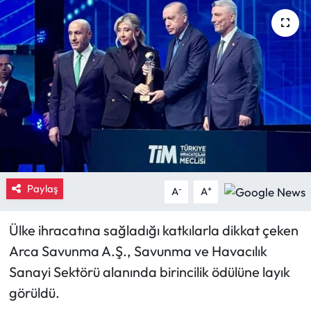
Eğitim
Ekonomi
Güncel
İskilip Haberleri
Kargı Haberleri
Paylaş
-
+
A
A
Kimdir?
Ülke ihracatına sağladığı katkılarla dikkat çeken
Kültür Sanat
Arca Savunma A.Ş., Savunma ve Havacılık
Sanayi Sektörü alanında birincilik ödülüne layık
Laçin Haberleri
görüldü.
Magazin