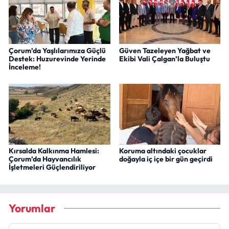
Çorum’da Yaşlılarımıza Güçlü
Güven Tazeleyen Yağbat ve
Destek: Huzurevinde Yerinde
Ekibi Vali Çalgan’la Buluştu
İnceleme!
Kırsalda Kalkınma Hamlesi:
Koruma altındaki çocuklar
Çorum’da Hayvancılık
doğayla iç içe bir gün geçirdi
İşletmeleri Güçlendiriliyor
Yorumlar