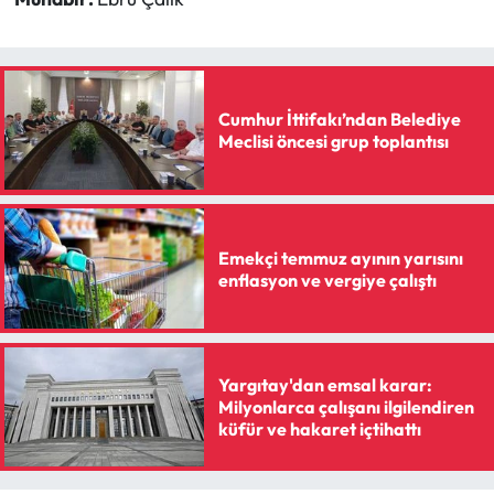
Siyaset
Spor
Sungurlu Haberleri
Cumhur İttifakı’ndan Belediye
Meclisi öncesi grup toplantısı
Turizm
Uğurludağ Haberleri
Emekçi temmuz ayının yarısını
enflasyon ve vergiye çalıştı
Yaşam
Yayla Haber
Yargıtay'dan emsal karar:
Yemek Tarifleri
Milyonlarca çalışanı ilgilendiren
küfür ve hakaret içtihattı
Yerel Haberler