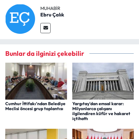
MUHABIR
Ebru Çalık
Bunlar da ilginizi çekebilir
Cumhur İttifakı’ndan Belediye
Yargıtay'dan emsal karar:
Meclisi öncesi grup toplantısı
Milyonlarca çalışanı
ilgilendiren küfür ve hakaret
içtihattı