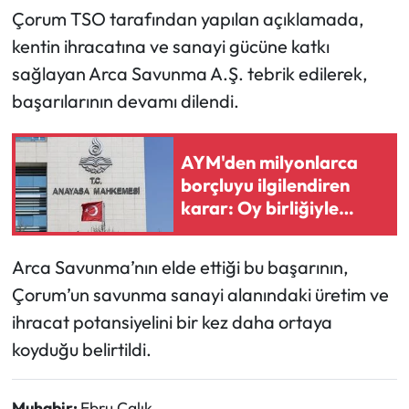
Çorum TSO tarafından yapılan açıklamada,
Mecitözü Haberleri
kentin ihracatına ve sanayi gücüne katkı
sağlayan Arca Savunma A.Ş. tebrik edilerek,
Oğuzlar Haberleri
başarılarının devamı dilendi.
Ortaköy Haberleri
AYM'den milyonlarca
Osmancık Haberleri
borçluyu ilgilendiren
karar: Oy birliğiyle
reddedildi
Otomotiv
Arca Savunma’nın elde ettiği bu başarının,
Resmi İlan
Çorum’un savunma sanayi alanındaki üretim ve
ihracat potansiyelini bir kez daha ortaya
Resmi Reklam
koyduğu belirtildi.
Sağlık
Muhabir:
Ebru Çalık