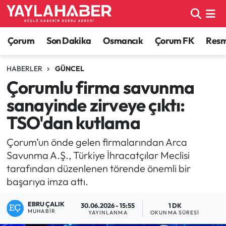
Alaca Haberleri
Çorum Nöbetçi Eczaneler
Çorum
Son Dakika
Osmancık
Çorum FK
Resmi
Bayat Haberleri
Çorum Hava Durumu
HABERLER
GÜNCEL
Çorumlu firma savunma
Bilgi - Keşfet Haberleri
Çorum Namaz Vakitleri
sanayinde zirveye çıktı:
Bilim ve Teknoloji
Çorum Trafik Yoğunluk Haritası
TSO'dan kutlama
Boğazkale Haberleri
TFF 1.Lig Puan Durumu ve Fikstür
Çorum’un önde gelen firmalarından Arca
Savunma A.Ş., Türkiye İhracatçılar Meclisi
Çorum Haberleri
Tüm Manşetler
tarafından düzenlenen törende önemli bir
başarıya imza attı.
Çorum Son Dakika Haberleri
Son Dakika Haberleri
EBRU ÇALIK
30.06.2026 - 15:55
1 DK
MUHABIR
YAYINLANMA
OKUNMA SÜRESI
Dodurga Haberleri
Haber Arşivi