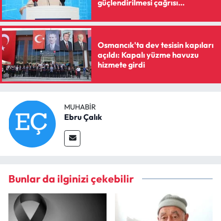
güçlendirilmesi çağrısı
yapılacak
Osmancık'ta dev tesisin kapıları
açıldı: Kapalı yüzme havuzu
hizmete girdi
MUHABIR
Ebru Çalık
Bunlar da ilginizi çekebilir