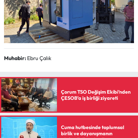
Siyaset
Spor
Sungurlu Haberleri
Turizm
Muhabir:
Ebru Çalık
Uğurludağ Haberleri
Yaşam
Çorum TSO Değişim Ekibi’nden
Yayla Haber
ÇESOB’a iş birliği ziyareti
Yemek Tarifleri
Cuma hutbesinde toplumsal
Yerel Haberler
birlik ve dayanışmanın