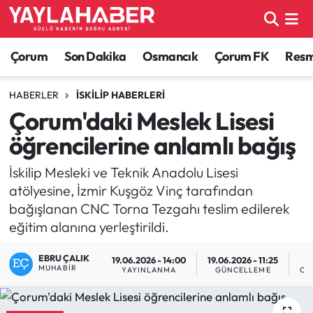
Alaca Haberleri
Çorum Nöbetçi Eczaneler
Çorum
Son Dakika
Osmancık
Çorum FK
Resmi
Bayat Haberleri
Çorum Hava Durumu
HABERLER
İSKILIP HABERLERI
Çorum'daki Meslek Lisesi
Bilgi - Keşfet Haberleri
Çorum Namaz Vakitleri
öğrencilerine anlamlı bağış
Bilim ve Teknoloji
Çorum Trafik Yoğunluk Haritası
İskilip Mesleki ve Teknik Anadolu Lisesi
atölyesine, İzmir Kuşgöz Vinç tarafından
Boğazkale Haberleri
TFF 1.Lig Puan Durumu ve Fikstür
bağışlanan CNC Torna Tezgahı teslim edilerek
eğitim alanına yerleştirildi.
Çorum Haberleri
Tüm Manşetler
EBRU ÇALIK
19.06.2026 - 14:00
19.06.2026 - 11:25
Çorum Son Dakika Haberleri
Son Dakika Haberleri
MUHABIR
YAYINLANMA
GÜNCELLEME
OK
Dodurga Haberleri
Haber Arşivi