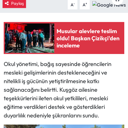
Paylaş
-
+
A
A
Eğitim
Ekonomi
Musular alevlere teslim
oldu! Başkan Çizikçi'den
Güncel
inceleme
İskilip Haberleri
Okul yönetimi, bağış sayesinde öğrencilerin
Kargı Haberleri
mesleki gelişimlerinin destekleneceğini ve
nitelikli iş gücünün yetiştirilmesine katkı
Kimdir?
sağlanacağını belirtti. Kuşgöz ailesine
Kültür Sanat
teşekkürlerini ileten okul yetkilileri, mesleki
eğitime verdikleri destek ve gösterdikleri
Laçin Haberleri
duyarlılık nedeniyle şükranlarını sundu.
Magazin