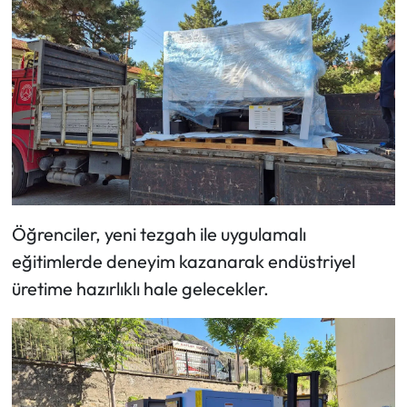
Mecitözü Haberleri
Oğuzlar Haberleri
Ortaköy Haberleri
Osmancık Haberleri
Otomotiv
Öğrenciler, yeni tezgah ile uygulamalı
eğitimlerde deneyim kazanarak endüstriyel
Resmi İlan
üretime hazırlıklı hale gelecekler.
Resmi Reklam
Sağlık