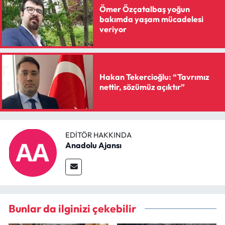
Ömer Özçatalbaş yoğun
bakımda yaşam mücadelesi
veriyor
Hakan Tekercioğlu: “Tavrımız
nettir, sözümüz açıktır”
EDITÖR HAKKINDA
Anadolu Ajansı
Bunlar da ilginizi çekebilir