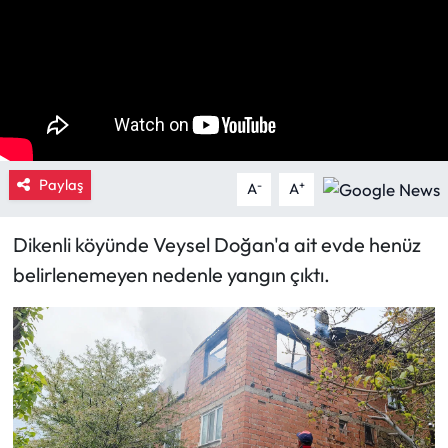
Eğitim
Ekonomi
Güncel
Paylaş
-
+
İskilip Haberleri
A
A
Kargı Haberleri
Dikenli köyünde Veysel Doğan'a ait evde henüz
belirlenemeyen nedenle yangın çıktı.
Kimdir?
Kültür Sanat
Laçin Haberleri
Magazin