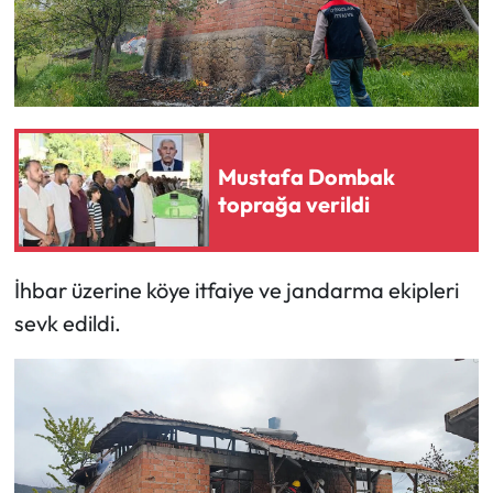
Mecitözü Haberleri
Oğuzlar Haberleri
Ortaköy Haberleri
Mustafa Dombak
toprağa verildi
Osmancık Haberleri
Otomotiv
İhbar üzerine köye itfaiye ve jandarma ekipleri
sevk edildi.
Resmi İlan
Resmi Reklam
Sağlık