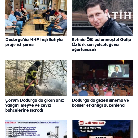
Dodurga’da MHP teşkilatıyla
Evinde Ölü bulunmuştu! Galip
proje istişaresi
Öztürk son yolculuğuna
uğurlanacak
Çorum Dodurga'da çıkan anız
Dodurga’da gezen sinema ve
yangını meyve ve ceviz
konser etkinliği düzenlendi
bahçelerine sıçradı