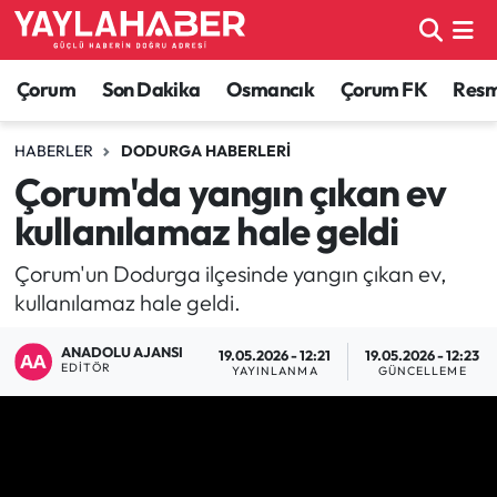
Alaca Haberleri
Çorum Nöbetçi Eczaneler
Çorum
Son Dakika
Osmancık
Çorum FK
Resmi
Bayat Haberleri
Çorum Hava Durumu
HABERLER
DODURGA HABERLERI
Çorum'da yangın çıkan ev
Bilgi - Keşfet Haberleri
Çorum Namaz Vakitleri
kullanılamaz hale geldi
Bilim ve Teknoloji
Çorum Trafik Yoğunluk Haritası
Çorum'un Dodurga ilçesinde yangın çıkan ev,
kullanılamaz hale geldi.
Boğazkale Haberleri
TFF 1.Lig Puan Durumu ve Fikstür
ANADOLU AJANSI
19.05.2026 - 12:21
19.05.2026 - 12:23
Çorum Haberleri
Tüm Manşetler
EDITÖR
YAYINLANMA
GÜNCELLEME
Çorum Son Dakika Haberleri
Son Dakika Haberleri
Dodurga Haberleri
Haber Arşivi