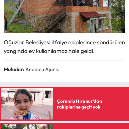
Siyaset
Spor
Sungurlu Haberleri
Oğuzlar Belediyesi itfaiye ekiplerince söndürülen
Turizm
yangında ev kullanılamaz hale geldi.
Uğurludağ Haberleri
Muhabir:
Anadolu Ajansı
Yaşam
Yayla Haber
Çorumlu Hiranur’dan
Yemek Tarifleri
rakiplerine geçit yok
Yerel Haberler