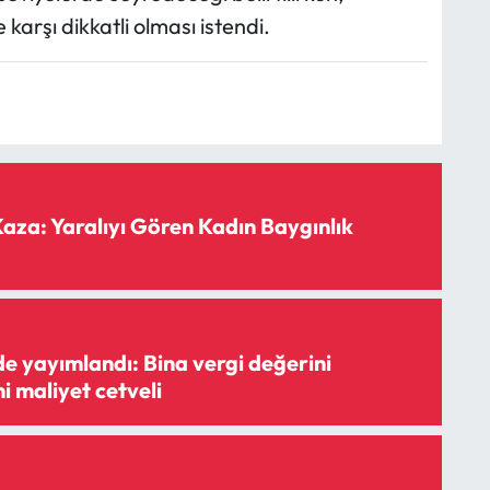
karşı dikkatli olması istendi.
Kaza: Yaralıyı Gören Kadın Baygınlık
e yayımlandı: Bina vergi değerini
i maliyet cetveli