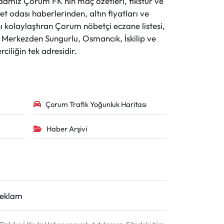
evdamız Çorum FK'nın maç özetleri, fikstür ve
t odası haberlerinden, altın fiyatları ve
 kolaylaştıran Çorum nöbetçi eczane listesi,
r. Merkezden Sungurlu, Osmancık, İskilip ve
ciliğin tek adresidir.
Çorum Trafik Yoğunluk Haritası
Haber Arşivi
Reklam