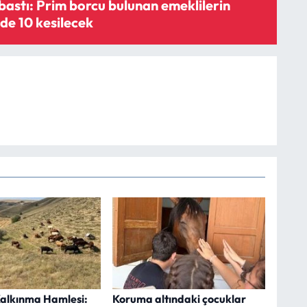
stı: Prim borcu bulunan emeklilerin
e 10 kesilecek
Kalkınma Hamlesi:
Koruma altındaki çocuklar