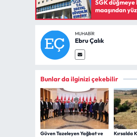
SGK düğmeye ba
maaşından yüzd
MUHABIR
Ebru Çalık
Bunlar da ilginizi çekebilir
Güven Tazeleyen Yağbat ve
Kırsalda 