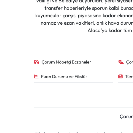
Valiliği ve Belediye duyuruları, yerel siyas
transfer haberleriyle sporun kalbi burad
kuyumcular çarşısı piyasasına kadar ekonomi
namaz ve ezan vakitleri, anlık hava durumu
Alaca'ya kadar tüm il
Çorum Nöbetçi Eczaneler
Ço
Puan Durumu ve Fikstür
Tüm
Çoru