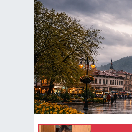
Eğitim
Ekonomi
Güncel
İskilip Haberleri
Kargı Haberleri
Kimdir?
Kültür Sanat
Laçin Haberleri
Magazin