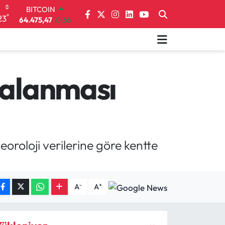
64.475,47
0.66
°
DOLAR
23
47,5971
0.05
EURO
55,1336
0.18
STERLİN
64,2534
0.22
galanması
GRAM ALTIN
6518.23
0.39
BİST100
13.703
0
roloji verilerine göre kentte
-
+
A
A