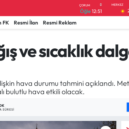
Öğle
12:51
 FK
Resmi İlan
Resmi Reklam
ış ve sıcaklık dal
şkin hava durumu tahmini açıklandı. Meteo
ı bulutlu hava etkili olacak.
 DK
 SÜRESI