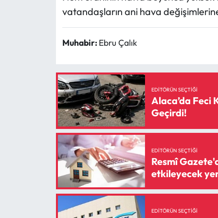
Siyaset
vatandaşların ani hava değişimlerine 
Spor
Muhabir:
Ebru Çalık
Sungurlu Haberleri
Turizm
EDITÖRÜN SEÇTIĞI
Alaca’da Feci 
Uğurludağ Haberleri
Geçirdi!
Yaşam
EDITÖRÜN SEÇTIĞI
Yayla Haber
Resmî Gazete'd
etkileyecek yen
Yemek Tarifleri
Yerel Haberler
EDITÖRÜN SEÇTIĞI