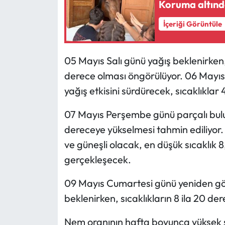
Koruma altında
Mecitözü Haberleri
İçeriği Görüntüle
Oğuzlar Haberleri
05 Mayıs Salı günü yağış beklenirken,
derece olması öngörülüyor. 06 Mayı
Ortaköy Haberleri
yağış etkisini sürdürecek, sıcaklıklar
Osmancık Haberleri
07 Mayıs Perşembe günü parçalı bulutl
Otomotiv
dereceye yükselmesi tahmin ediliyor.
ve güneşli olacak, en düşük sıcaklık 
Resmi İlan
gerçekleşecek.
Resmi Reklam
09 Mayıs Cumartesi günü yeniden gök 
beklenirken, sıcaklıkların 8 ila 20 d
Sağlık
Nem oranının hafta boyunca yüksek se