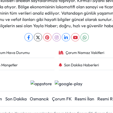
et kulisleri anbean sayfalarımıza taşınıyor. Kırmızı-Siyahlı s
a atıyor. Bölge ekonomisinin lokomotifi olan sanayi ve ticare
nin tüm verileri analiz ediliyor. Vatandaşın günlük yaşamını
 ve vefat ilanları gibi hayati bilgiler güncel olarak sunulu
çelerin sesi olan Yayla Haber; doğru, hızlı ve güvenilir haber
rum Hava Durumu
Çorum Namaz Vakitleri
 Manşetler
Son Dakika Haberleri
m
Son Dakika
Osmancık
Çorum FK
Resmi İlan
Resmi 