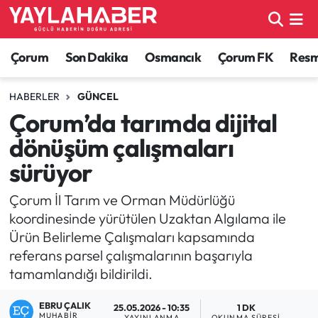
Alaca Haberleri
Çorum Nöbetçi Eczaneler
Çorum
Son Dakika
Osmancık
Çorum FK
Resmi
Bayat Haberleri
Çorum Hava Durumu
HABERLER
GÜNCEL
Çorum’da tarımda dijital
Bilgi - Keşfet Haberleri
Çorum Namaz Vakitleri
dönüşüm çalışmaları
Bilim ve Teknoloji
Çorum Trafik Yoğunluk Haritası
sürüyor
Boğazkale Haberleri
TFF 1.Lig Puan Durumu ve Fikstür
Çorum İl Tarım ve Orman Müdürlüğü
koordinesinde yürütülen Uzaktan Algılama ile
Çorum Haberleri
Tüm Manşetler
Ürün Belirleme Çalışmaları kapsamında
referans parsel çalışmalarının başarıyla
Çorum Son Dakika Haberleri
Son Dakika Haberleri
tamamlandığı bildirildi.
Dodurga Haberleri
Haber Arşivi
EBRU ÇALIK
25.05.2026 - 10:35
1 DK
MUHABIR
YAYINLANMA
OKUNMA SÜRESI