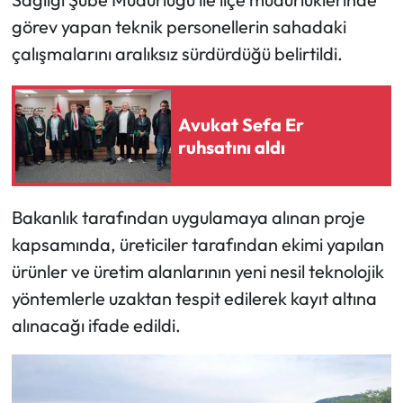
görev yapan teknik personellerin sahadaki
Mecitözü Haberleri
çalışmalarını aralıksız sürdürdüğü belirtildi.
Oğuzlar Haberleri
Avukat Sefa Er
Ortaköy Haberleri
ruhsatını aldı
Osmancık Haberleri
Bakanlık tarafından uygulamaya alınan proje
Otomotiv
kapsamında, üreticiler tarafından ekimi yapılan
ürünler ve üretim alanlarının yeni nesil teknolojik
Resmi İlan
yöntemlerle uzaktan tespit edilerek kayıt altına
Resmi Reklam
alınacağı ifade edildi.
Sağlık