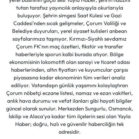
tutan tarafsız yayıncılık anlayışıyla okurlarıyla
buluşuyor. Şehrin simgesi Saat Kulesi ve Gazi
Caddesi'nden sıcak gelişmeler, Çorum Valiliği ve
Belediye duyuruları, yerel siyaset kulisleri anbean
sayfalarımıza taşınıyor. Kırmızı-Siyahlı sevdamız
Çorum FK'nın maç özetleri, fikstür ve transfer
haberleriyle sporun kalbi burada atıyor. Bölge
ekonomisinin lokomotifi olan sanayi ve ticaret odası
haberlerinden, altın fiyatları ve kuyumcular çarşısı
piyasasına kadar ekonominin tüm verileri analiz
ediliyor. Vatandaşın günlük yaşamını kolaylaştıran
Çorum nöbetçi eczane listesi, namaz ve ezan vakitleri,
anlık hava durumu ve vefat ilanları gibi hayati bilgiler
güncel olarak sunulur. Merkezden Sungurlu, Osmancık,
İskilip ve Alaca'ya kadar tüm ilçelerin sesi olan Yayla
Haber; doğru, hızlı ve güvenilir haberciliğin tek
adresidir.