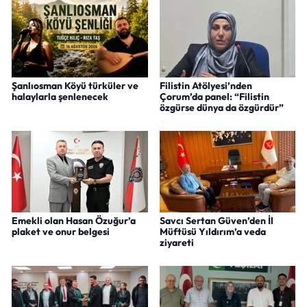
Şanlıosman Köyü türküler ve
Filistin Atölyesi’nden
halaylarla şenlenecek
Çorum’da panel: “Filistin
özgürse dünya da özgürdür”
Emekli olan Hasan Özuğur’a
Savcı Sertan Güven’den İl
plaket ve onur belgesi
Müftüsü Yıldırım’a veda
ziyareti