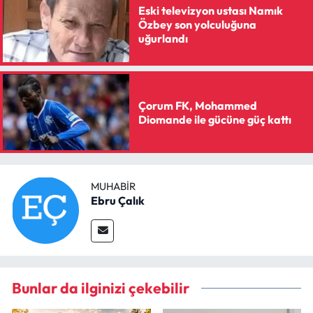
Eski televizyon ustası Namık
Özbey son yolculuğuna
uğurlandı
Çorum FK, Mohammed
Diomande ile gücüne güç kattı
MUHABIR
Ebru Çalık
Bunlar da ilginizi çekebilir