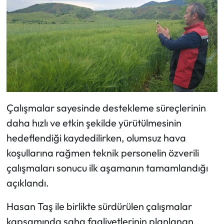
Siyaset
Spor
Sungurlu Haberleri
Turizm
Uğurludağ Haberleri
Çalışmalar sayesinde destekleme süreçlerinin
daha hızlı ve etkin şekilde yürütülmesinin
Yaşam
hedeflendiği kaydedilirken, olumsuz hava
koşullarına rağmen teknik personelin özverili
Yayla Haber
çalışmaları sonucu ilk aşamanın tamamlandığı
açıklandı.
Yemek Tarifleri
Hasan Taş ile birlikte sürdürülen çalışmalar
Yerel Haberler
kapsamında saha faaliyetlerinin planlanan