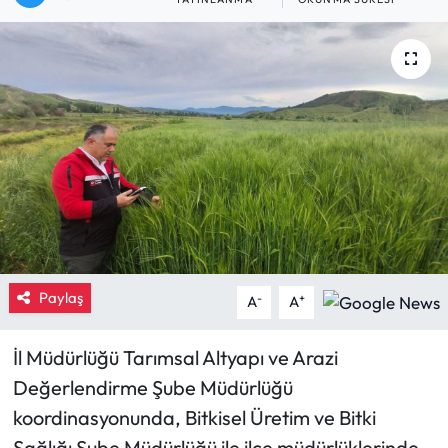
Eğitim
Ekonomi
Güncel
İskilip Haberleri
Kargı Haberleri
Kimdir?
Paylaş
-
+
A
A
Kültür Sanat
İl Müdürlüğü Tarımsal Altyapı ve Arazi
Değerlendirme Şube Müdürlüğü
Laçin Haberleri
koordinasyonunda, Bitkisel Üretim ve Bitki
Magazin
Sağlığı Şube Müdürlüğü ile ilçe müdürlüklerinde