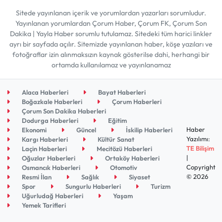
Sitede yayınlanan içerik ve yorumlardan yazarları sorumludur.
Yayınlanan yorumlardan Çorum Haber, Çorum FK, Çorum Son
Dakika | Yayla Haber sorumlu tutulamaz. Sitedeki tüm harici linkler
ayrı bir sayfada açılır. Sitemizde yayınlanan haber, köşe yazıları ve
fotoğraflar izin alınmaksızın kaynak gösterilse dahi, herhangi bir
ortamda kullanılamaz ve yayınlanamaz
Alaca Haberleri
Bayat Haberleri
Boğazkale Haberleri
Çorum Haberleri
Çorum Son Dakika Haberleri
Dodurga Haberleri
Eğitim
Haber
Ekonomi
Güncel
İskilip Haberleri
Yazılımı:
Kargı Haberleri
Kültür Sanat
TE Bilişim
Laçin Haberleri
Mecitözü Haberleri
|
Oğuzlar Haberleri
Ortaköy Haberleri
Copyright
Osmancık Haberleri
Otomotiv
© 2026
Resmi İlan
Sağlık
Siyaset
Spor
Sungurlu Haberleri
Turizm
Uğurludağ Haberleri
Yaşam
Yemek Tarifleri