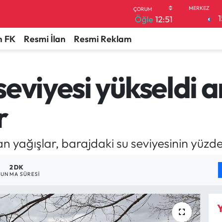
1
Öğle
12:51
 FK
Resmi İlan
Resmi Reklam
eviyesi yükseldi a
r
 yağışlar, barajdaki su seviyesinin yüzde 
2 DK
UNMA SÜRESI
Y