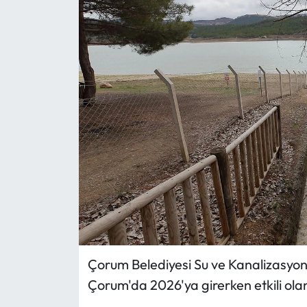
Eğitim
Ekonomi
Güncel
İskilip Haberleri
Kargı Haberleri
Kimdir?
Kültür Sanat
Çorum Belediyesi Su ve Kanalizasyo
Laçin Haberleri
Çorum'da 2026'ya girerken etkili ola
Magazin