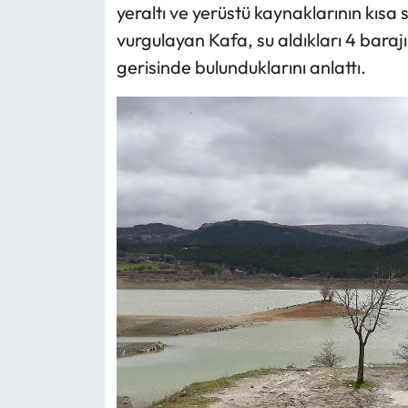
Siyaset
yeraltı ve yerüstü kaynaklarının kı
vurgulayan Kafa, su aldıkları 4 baraj
Spor
gerisinde bulunduklarını anlattı.
Sungurlu Haberleri
Turizm
Uğurludağ Haberleri
Yaşam
Yayla Haber
Yemek Tarifleri
Yerel Haberler