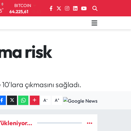
DOLAR
°
5
47,6704
0
EURO
55,0406
-0.08
STERLİN
64,2143
0
GRAM ALTIN
ma risk
6510.40
0.45
BİST100
13.799
70
BITCOIN
64.225,61
-0.63
10'lara çıkmasını sağladı.
-
+
A
A
ükleniyor...