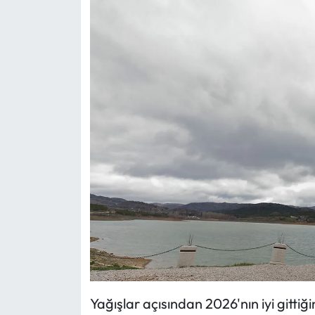
Mecitözü Haberleri
Oğuzlar Haberleri
Ortaköy Haberleri
Osmancık Haberleri
Otomotiv
Resmi İlan
Resmi Reklam
Sağlık
Yağışlar açısından 2026'nın iyi gittiği