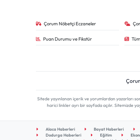
Çorum Nöbetçi Eczaneler
Ço
Puan Durumu ve Fikstür
Tüm
Çoru
Sitede yayınlanan içerik ve yorumlardan yazarları 
harici linkler ayrı bir sayfada açılır. Sitemizde
Alaca Haberleri
Bayat Haberleri
Dodurga Haberleri
Eğitim
Ekon