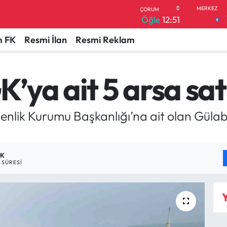
Öğle
12:51
 FK
Resmi İlan
Resmi Reklam
ya ait 5 arsa satı
nlik Kurumu Başkanlığı’na ait olan Gülab
DK
SÜRESI
Y