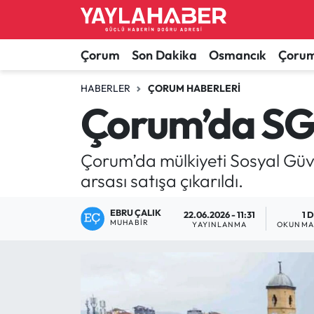
Alaca Haberleri
Çorum Nöbetçi Eczaneler
Çorum
Son Dakika
Osmancık
Çorum
Bayat Haberleri
Çorum Hava Durumu
HABERLER
ÇORUM HABERLERI
Çorum’da SGK’
Bilgi - Keşfet Haberleri
Çorum Namaz Vakitleri
Çorum’da mülkiyeti Sosyal Güve
Bilim ve Teknoloji
Çorum Trafik Yoğunluk Haritası
arsası satışa çıkarıldı.
Boğazkale Haberleri
TFF 1.Lig Puan Durumu ve Fikstür
EBRU ÇALIK
22.06.2026 - 11:31
1 
MUHABIR
YAYINLANMA
OKUNMA 
Çorum Haberleri
Tüm Manşetler
Çorum Son Dakika Haberleri
Son Dakika Haberleri
Dodurga Haberleri
Haber Arşivi