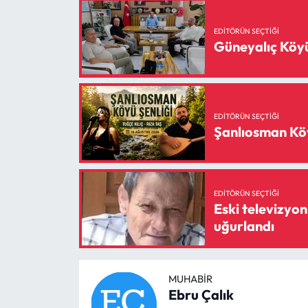
Siyaset
EDITÖRÜN SEÇTIĞI
Spor
Güneyalıç Köyü
Sungurlu Haberleri
Turizm
EDITÖRÜN SEÇTIĞI
Şanlıosman Köy
Uğurludağ Haberleri
Yaşam
EDITÖRÜN SEÇTIĞI
Eski televizyo
Yayla Haber
uğurlandı
Yemek Tarifleri
MUHABIR
Yerel Haberler
Ebru Çalık