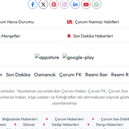
rum Hava Durumu
Çorum Namaz Vakitleri
 Manşetler
Son Dakika Haberleri
m
Son Dakika
Osmancık
Çorum FK
Resmi İlan
Resmi 
sorumludur. Yayınlanan yorumlardan Çorum Haber, Çorum FK, Çorum Son D
 yayınlanan haber, köşe yazıları ve fotoğraflar izin alınmaksızın kaynak gös
yayınlanamaz
Boğazkale Haberleri
Çorum Haberleri
Çorum Son Dakik
omi
Güncel
İskilip Haberleri
Kargı Haberleri