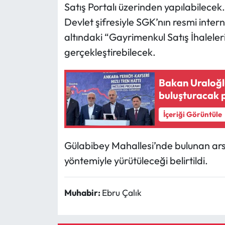
Satış Portalı üzerinden yapılabilecek
Devlet şifresiyle SGK’nın resmi inter
Mecitözü Haberleri
altındaki “Gayrimenkul Satış İhalele
Oğuzlar Haberleri
gerçekleştirebilecek.
Ortaköy Haberleri
Bakan Uraloğlu
buluşturacak p
Osmancık Haberleri
İçeriği Görüntüle
Otomotiv
Gülabibey Mahallesi’nde bulunan arsal
Resmi İlan
yöntemiyle yürütüleceği belirtildi.
Resmi Reklam
Muhabir:
Ebru Çalık
Sağlık