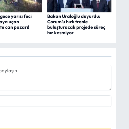
ece yarısı feci
Bakan Uraloğlu duyurdu:
laya uçan
Çorum’u hızlı trenle
te can pazarı!
buluşturacak projede süreç
hız kesmiyor