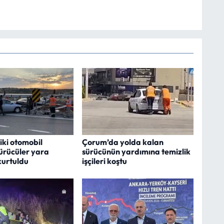
iki otomobil
Çorum’da yolda kalan
Sürücüler yara
sürücünün yardımına temizlik
urtuldu
işçileri koştu