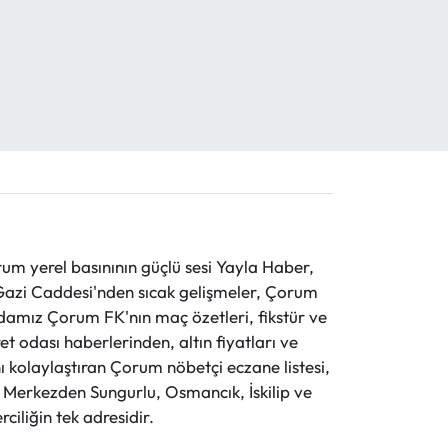
 yerel basınının güçlü sesi Yayla Haber,
ve Gazi Caddesi'nden sıcak gelişmeler, Çorum
evdamız Çorum FK'nın maç özetleri, fikstür ve
t odası haberlerinden, altın fiyatları ve
 kolaylaştıran Çorum nöbetçi eczane listesi,
r. Merkezden Sungurlu, Osmancık, İskilip ve
ciliğin tek adresidir.