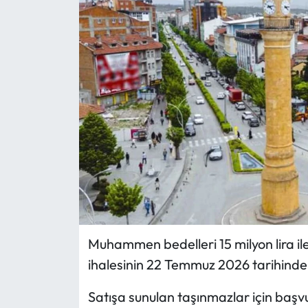
Eğitim
Ekonomi
Güncel
İskilip Haberleri
Kargı Haberleri
Kimdir?
Kültür Sanat
Muhammen bedelleri 15 milyon lira ile
ihalesinin 22 Temmuz 2026 tarihinde ge
Laçin Haberleri
Satışa sunulan taşınmazlar için başv
Magazin