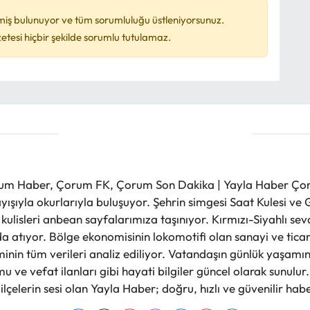
miş bulunuyor ve tüm sorumluluğu üstleniyorsunuz.
esi hiçbir şekilde sorumlu tutulamaz.
m Haber, Çorum FK, Çorum Son Dakika | Yayla Haber Çorum
layışıyla okurlarıyla buluşuyor. Şehrin simgesi Saat Kulesi 
et kulisleri anbean sayfalarımıza taşınıyor. Kırmızı-Siyahlı s
a atıyor. Bölge ekonomisinin lokomotifi olan sanayi ve ticare
nin tüm verileri analiz ediliyor. Vatandaşın günlük yaşamını
 ve vefat ilanları gibi hayati bilgiler güncel olarak sunulu
çelerin sesi olan Yayla Haber; doğru, hızlı ve güvenilir haber