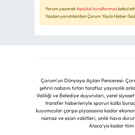
Yorum yazarak
topluluk kurallarımızı
kabul et
Yazılan yorumlardan Çorum Yayla Haber Gazet
Çorum'un Dünyaya Açılan Penceresi: Çoru
şehrin nabzını tutan tarafsız yayıncılık an
Valiliği ve Belediye duyuruları, yerel siyas
transfer haberleriyle sporun kalbi burad
kuyumcular çarşısı piyasasına kadar ekonomi
namaz ve ezan vakitleri, anlık hava durumu
Alaca'ya kadar tüm il