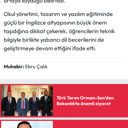
ortaya koyduğu belirtildi.
Siyaset
Okul yönetimi, tasarım ve yazılım eğitiminde
Spor
güçlü bir İngilizce altyapısının büyük önem
taşıdığına dikkat çekerek, öğrencilerin teknik
Sungurlu Haberleri
bilgiyle birlikte yabancı dil becerilerini de
Turizm
geliştirmeye devam ettiğini ifade etti.
Uğurludağ Haberleri
Muhabir:
Ebru Çalık
Yaşam
Yayla Haber
Türk Tarım Orman-Sen’den
Bakanlıkta önemli ziyaret
Yemek Tarifleri
Yerel Haberler