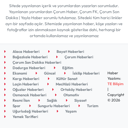
Sitede yayınlanan içerik ve yorumlardan yazarları sorumludur.
Yayınlanan yorumlardan Çorum Haber, Çorum FK, Çorum Son
Dakika | Yayla Haber sorumlu tutulamaz. Sitedeki tüm harici linkler
ayrı bir sayfada açılır. Sitemizde yayınlanan haber, köşe yazıları ve
fotoğraflar izin alınmaksızın kaynak gösterilse dahi, herhangi bir
ortamda kullanılamaz ve yayınlanamaz
Alaca Haberleri
Bayat Haberleri
Boğazkale Haberleri
Çorum Haberleri
Çorum Son Dakika Haberleri
Dodurga Haberleri
Eğitim
Haber
Ekonomi
Güncel
İskilip Haberleri
Yazılımı:
Kargı Haberleri
Kültür Sanat
TE Bilişim
Laçin Haberleri
Mecitözü Haberleri
|
Oğuzlar Haberleri
Ortaköy Haberleri
Copyright
Osmancık Haberleri
Otomotiv
© 2026
Resmi İlan
Sağlık
Siyaset
Spor
Sungurlu Haberleri
Turizm
Uğurludağ Haberleri
Yaşam
Yemek Tarifleri