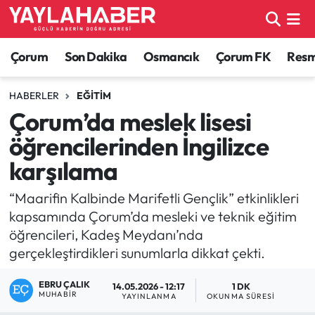
Alaca Haberleri
Çorum Nöbetçi Eczaneler
Çorum
Son Dakika
Osmancık
Çorum FK
Resmi
Bayat Haberleri
Çorum Hava Durumu
HABERLER
EĞITIM
Çorum’da meslek lisesi
Bilgi - Keşfet Haberleri
Çorum Namaz Vakitleri
öğrencilerinden İngilizce
Bilim ve Teknoloji
Çorum Trafik Yoğunluk Haritası
karşılama
Boğazkale Haberleri
TFF 1.Lig Puan Durumu ve Fikstür
“Maarifin Kalbinde Marifetli Gençlik” etkinlikleri
kapsamında Çorum’da mesleki ve teknik eğitim
Çorum Haberleri
Tüm Manşetler
öğrencileri, Kadeş Meydanı’nda
gerçekleştirdikleri sunumlarla dikkat çekti.
Çorum Son Dakika Haberleri
Son Dakika Haberleri
EBRU ÇALIK
14.05.2026 - 12:17
1 DK
MUHABIR
YAYINLANMA
OKUNMA SÜRESI
Dodurga Haberleri
Haber Arşivi