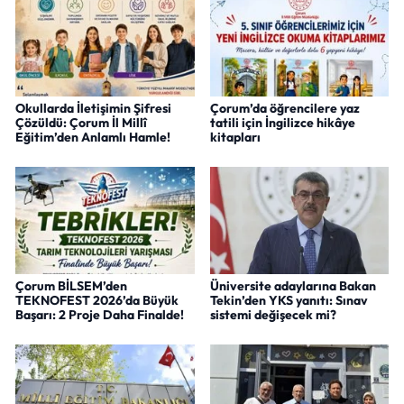
Okullarda İletişimin Şifresi
Çorum’da öğrencilere yaz
Çözüldü: Çorum İl Millî
tatili için İngilizce hikâye
Eğitim’den Anlamlı Hamle!
kitapları
Çorum BİLSEM’den
Üniversite adaylarına Bakan
TEKNOFEST 2026’da Büyük
Tekin’den YKS yanıtı: Sınav
Başarı: 2 Proje Daha Finalde!
sistemi değişecek mi?