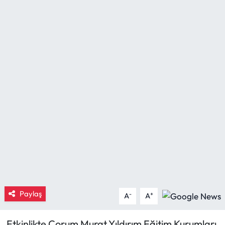
Eğitim
Ekonomi
Güncel
İskilip Haberleri
Kargı Haberleri
Kimdir?
Kültür Sanat
Paylaş
-
+
A
A
Laçin Haberleri
Magazin
Etkinlikte Çorum Murat Yıldırım Eğitim Kurumları