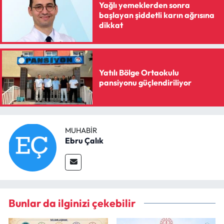
Yağlı yemeklerden sonra
başlayan şiddetli karın ağrısına
dikkat
Yatılı Bölge Ortaokulu
pansiyonu güçlendiriliyor
MUHABIR
Ebru Çalık
Bunlar da ilginizi çekebilir