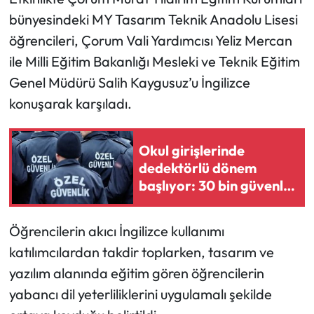
bünyesindeki MY Tasarım Teknik Anadolu Lisesi
Mecitözü Haberleri
öğrencileri, Çorum Vali Yardımcısı Yeliz Mercan
ile Milli Eğitim Bakanlığı Mesleki ve Teknik Eğitim
Oğuzlar Haberleri
Genel Müdürü Salih Kaygusuz’u İngilizce
konuşarak karşıladı.
Ortaköy Haberleri
Osmancık Haberleri
Okul girişlerinde
dedektörlü dönem
Otomotiv
başlıyor: 30 bin güvenlik
görevlisi geliyor
Resmi İlan
Öğrencilerin akıcı İngilizce kullanımı
Resmi Reklam
katılımcılardan takdir toplarken, tasarım ve
yazılım alanında eğitim gören öğrencilerin
Sağlık
yabancı dil yeterliliklerini uygulamalı şekilde