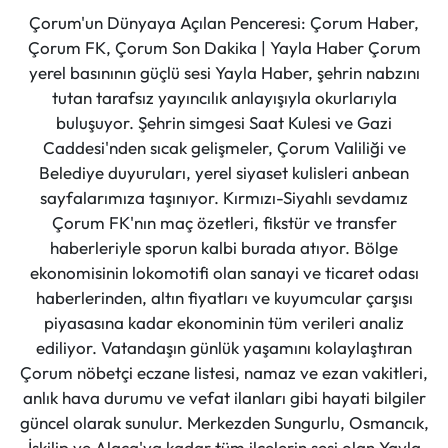
Çorum'un Dünyaya Açılan Penceresi: Çorum Haber,
Çorum FK, Çorum Son Dakika | Yayla Haber Çorum
yerel basınının güçlü sesi Yayla Haber, şehrin nabzını
tutan tarafsız yayıncılık anlayışıyla okurlarıyla
buluşuyor. Şehrin simgesi Saat Kulesi ve Gazi
Caddesi'nden sıcak gelişmeler, Çorum Valiliği ve
Belediye duyuruları, yerel siyaset kulisleri anbean
sayfalarımıza taşınıyor. Kırmızı-Siyahlı sevdamız
Çorum FK'nın maç özetleri, fikstür ve transfer
haberleriyle sporun kalbi burada atıyor. Bölge
ekonomisinin lokomotifi olan sanayi ve ticaret odası
haberlerinden, altın fiyatları ve kuyumcular çarşısı
piyasasına kadar ekonominin tüm verileri analiz
ediliyor. Vatandaşın günlük yaşamını kolaylaştıran
Çorum nöbetçi eczane listesi, namaz ve ezan vakitleri,
anlık hava durumu ve vefat ilanları gibi hayati bilgiler
güncel olarak sunulur. Merkezden Sungurlu, Osmancık,
İskilip ve Alaca'ya kadar tüm ilçelerin sesi olan Yayla