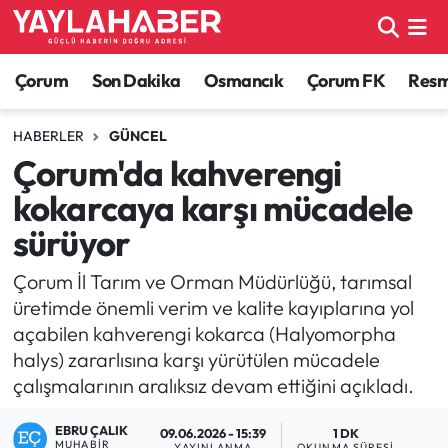
Alaca Haberleri
Çorum Nöbetçi Eczaneler
Çorum
Son Dakika
Osmancık
Çorum FK
Resmi
Bayat Haberleri
Çorum Hava Durumu
HABERLER
GÜNCEL
Çorum'da kahverengi
Bilgi - Keşfet Haberleri
Çorum Namaz Vakitleri
kokarcaya karşı mücadele
Bilim ve Teknoloji
Çorum Trafik Yoğunluk Haritası
sürüyor
Boğazkale Haberleri
TFF 1.Lig Puan Durumu ve Fikstür
Çorum İl Tarım ve Orman Müdürlüğü, tarımsal
üretimde önemli verim ve kalite kayıplarına yol
Çorum Haberleri
Tüm Manşetler
açabilen kahverengi kokarca (Halyomorpha
halys) zararlısına karşı yürütülen mücadele
Çorum Son Dakika Haberleri
Son Dakika Haberleri
çalışmalarının aralıksız devam ettiğini açıkladı.
Dodurga Haberleri
Haber Arşivi
EBRU ÇALIK
09.06.2026 - 15:39
1 DK
MUHABIR
YAYINLANMA
OKUNMA SÜRESI