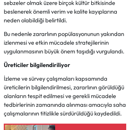
Siyaset
sebzeler olmak üzere birçok kültür bitkisinde
beslenerek önemli verim ve kalite kayıplarına
Spor
neden olabildiği belirtildi.
Sungurlu Haberleri
Bu nedenle zararlının popülasyonunun yakından
izlenmesi ve etkin mücadele stratejilerinin
Turizm
uygulanmasının büyük önem taşıdığı vurgulandı.
Uğurludağ Haberleri
Üreticiler bilgilendiriliyor
Yaşam
İzleme ve sürvey çalışmaları kapsamında
üreticilerin bilgilendirilmesi, zararlının görüldüğü
Yayla Haber
alanların tespit edilmesi ve gerekli mücadele
tedbirlerinin zamanında alınması amacıyla saha
Yemek Tarifleri
çalışmalarının titizlikle sürdürüldüğü kaydedildi.
Yerel Haberler