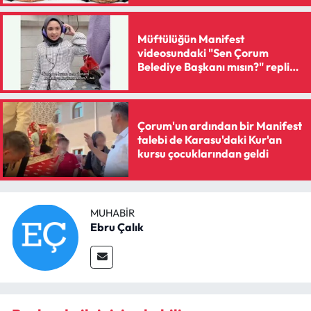
Müftülüğün Manifest
videosundaki "Sen Çorum
Belediye Başkanı mısın?" repliği
gündem oldu
Çorum'un ardından bir Manifest
talebi de Karasu'daki Kur'an
kursu çocuklarından geldi
MUHABIR
Ebru Çalık