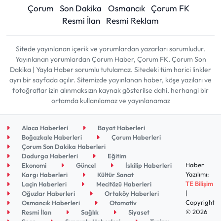
Çorum
Son Dakika
Osmancık
Çorum FK
Resmi İlan
Resmi Reklam
Sitede yayınlanan içerik ve yorumlardan yazarları sorumludur.
Yayınlanan yorumlardan Çorum Haber, Çorum FK, Çorum Son
Dakika | Yayla Haber sorumlu tutulamaz. Sitedeki tüm harici linkler
ayrı bir sayfada açılır. Sitemizde yayınlanan haber, köşe yazıları ve
fotoğraflar izin alınmaksızın kaynak gösterilse dahi, herhangi bir
ortamda kullanılamaz ve yayınlanamaz
Alaca Haberleri
Bayat Haberleri
Boğazkale Haberleri
Çorum Haberleri
Çorum Son Dakika Haberleri
Dodurga Haberleri
Eğitim
Haber
Ekonomi
Güncel
İskilip Haberleri
Yazılımı:
Kargı Haberleri
Kültür Sanat
TE Bilişim
Laçin Haberleri
Mecitözü Haberleri
|
Oğuzlar Haberleri
Ortaköy Haberleri
Copyright
Osmancık Haberleri
Otomotiv
© 2026
Resmi İlan
Sağlık
Siyaset