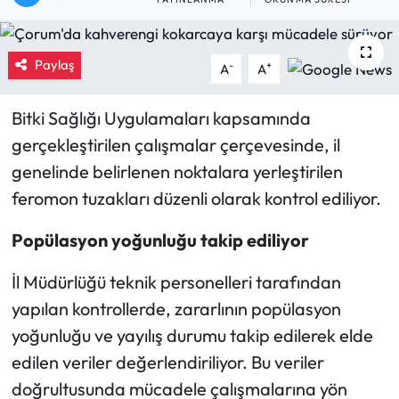
Eğitim
Paylaş
-
+
A
A
Ekonomi
Bitki Sağlığı Uygulamaları kapsamında
Güncel
gerçekleştirilen çalışmalar çerçevesinde, il
İskilip Haberleri
genelinde belirlenen noktalara yerleştirilen
feromon tuzakları düzenli olarak kontrol ediliyor.
Kargı Haberleri
Popülasyon yoğunluğu takip ediliyor
Kimdir?
İl Müdürlüğü teknik personelleri tarafından
Kültür Sanat
yapılan kontrollerde, zararlının popülasyon
yoğunluğu ve yayılış durumu takip edilerek elde
Laçin Haberleri
edilen veriler değerlendiriliyor. Bu veriler
doğrultusunda mücadele çalışmalarına yön
Magazin