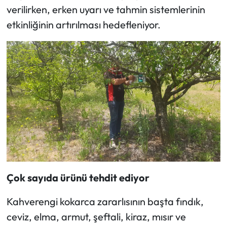
verilirken, erken uyarı ve tahmin sistemlerinin
Mecitözü Haberleri
etkinliğinin artırılması hedefleniyor.
Oğuzlar Haberleri
Ortaköy Haberleri
Osmancık Haberleri
Otomotiv
Resmi İlan
Çok sayıda ürünü tehdit ediyor
Resmi Reklam
Kahverengi kokarca zararlısının başta fındık,
Sağlık
ceviz, elma, armut, şeftali, kiraz, mısır ve