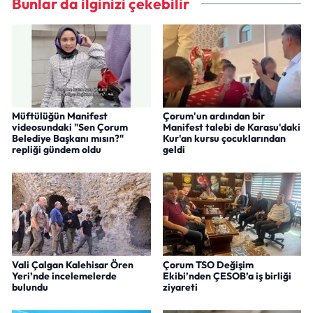
Bunlar da ilginizi çekebilir
Müftülüğün Manifest
Çorum'un ardından bir
videosundaki "Sen Çorum
Manifest talebi de Karasu'daki
Belediye Başkanı mısın?"
Kur'an kursu çocuklarından
repliği gündem oldu
geldi
Vali Çalgan Kalehisar Ören
Çorum TSO Değişim
Yeri’nde incelemelerde
Ekibi’nden ÇESOB’a iş birliği
bulundu
ziyareti