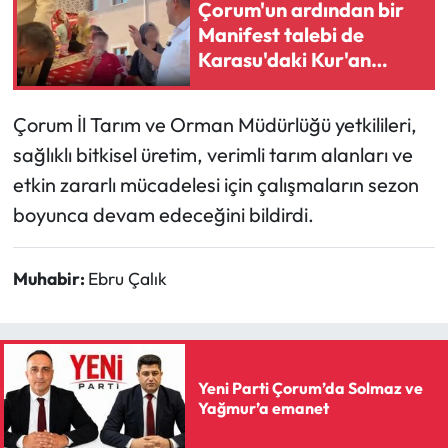
Çorum'un ardından bir
Manifest talebi de
Karasu'daki Kur'an
kursu çocuklarından
geldi
Çorum İl Tarım ve Orman Müdürlüğü yetkilileri,
sağlıklı bitkisel üretim, verimli tarım alanları ve
etkin zararlı mücadelesi için çalışmaların sezon
boyunca devam edeceğini bildirdi.
Muhabir:
Ebru Çalık
Yeni Parti Çorum’da Solmaz ve
Yağmur’a emanet