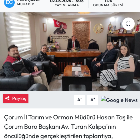
02.06.2026 - 16:36
1 DK
MUHABIR
YAYINLANMA
OKUNMA SÜRESI
Eğitim
Ekonomi
Güncel
İskilip Haberleri
Kargı Haberleri
Kimdir?
Paylaş
-
+
A
A
Kültür Sanat
Çorum İl Tarım ve Orman Müdürü Hasan Taş ile
Laçin Haberleri
Çorum Baro Başkanı Av. Turan Kalıpçı'nın
öncülüğünde gerçekleştirilen toplantıya,
Magazin