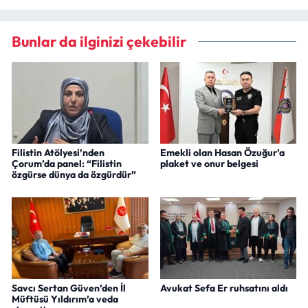
Bunlar da ilginizi çekebilir
Filistin Atölyesi’nden
Emekli olan Hasan Özuğur’a
Çorum’da panel: “Filistin
plaket ve onur belgesi
özgürse dünya da özgürdür”
Savcı Sertan Güven’den İl
Avukat Sefa Er ruhsatını aldı
Müftüsü Yıldırım’a veda