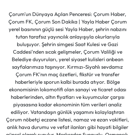
Çorum'un Dünyaya Açılan Penceresi: Çorum Haber,
Çorum FK, Çorum Son Dakika | Yayla Haber Çorum
yerel basınının güçlü sesi Yayla Haber, şehrin nabzını
tutan tarafsız yayıncılık anlayışıyla okurlarıyla
buluşuyor. Şehrin simgesi Saat Kulesi ve Gazi
Caddesi'nden sıcak gelişmeler, Çorum Valiliği ve
Belediye duyuruları, yerel siyaset kulisleri anbean
sayfalarımıza taşınıyor. Kırmızı-Siyahlı sevdamız
Çorum FK'nın maç özetleri, fikstür ve transfer
haberleriyle sporun kalbi burada atıyor. Bölge
ekonomisinin lokomotifi olan sanayi ve ticaret odası
haberlerinden, altın fiyatları ve kuyumcular çarşısı
piyasasına kadar ekonominin tüm verileri analiz
ediliyor. Vatandaşın günlük yaşamını kolaylaştıran
Çorum nöbetçi eczane listesi, namaz ve ezan vakitleri,
anlık hava durumu ve vefat ilanları gibi hayati bilgiler
güncel olarak sunulur. Merkezden Sungurlu, Osmancık,