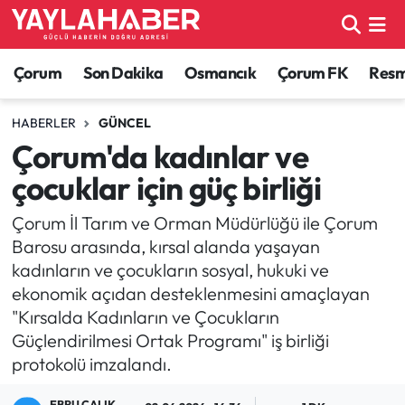
Alaca Haberleri
Çorum Nöbetçi Eczaneler
Çorum
Son Dakika
Osmancık
Çorum FK
Resmi
Bayat Haberleri
Çorum Hava Durumu
HABERLER
GÜNCEL
Çorum'da kadınlar ve
Bilgi - Keşfet Haberleri
Çorum Namaz Vakitleri
çocuklar için güç birliği
Bilim ve Teknoloji
Çorum Trafik Yoğunluk Haritası
Çorum İl Tarım ve Orman Müdürlüğü ile Çorum
Barosu arasında, kırsal alanda yaşayan
Boğazkale Haberleri
TFF 1.Lig Puan Durumu ve Fikstür
kadınların ve çocukların sosyal, hukuki ve
ekonomik açıdan desteklenmesini amaçlayan
Çorum Haberleri
Tüm Manşetler
"Kırsalda Kadınların ve Çocukların
Güçlendirilmesi Ortak Programı" iş birliği
Çorum Son Dakika Haberleri
Son Dakika Haberleri
protokolü imzalandı.
Dodurga Haberleri
Haber Arşivi
EBRU ÇALIK