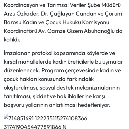
Koordinasyon ve Tarımsal Veriler Şube Müdürü
Arzu Özkader, Dr. Çağlayan Candan ve Çorum
Mecitözü Haberleri
Barosu Kadın ve Çocuk Hukuku Komisyonu
Oğuzlar Haberleri
Koordinatörü Av. Gamze Gizem Abuhanoğlu da
katıldı.
Ortaköy Haberleri
İmzalanan protokol kapsamında köylerde ve
Osmancık Haberleri
kırsal mahallelerde kadın üreticilerle buluşmalar
düzenlenecek. Program çerçevesinde kadın ve
Otomotiv
çocuk hakları konusunda farkındalık
Resmi İlan
oluşturulması, sosyal destek mekanizmalarının
tanıtılması, şiddet ve hak ihlallerine karşı
Resmi Reklam
başvuru yollarının anlatılması hedefleniyor.
Sağlık