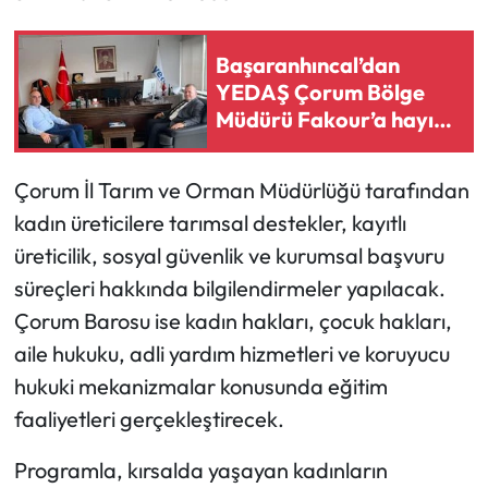
Siyaset
Başaranhıncal’dan
Spor
YEDAŞ Çorum Bölge
Müdürü Fakour’a hayırlı
Sungurlu Haberleri
olsun ziyareti
Turizm
Çorum İl Tarım ve Orman Müdürlüğü tarafından
kadın üreticilere tarımsal destekler, kayıtlı
Uğurludağ Haberleri
üreticilik, sosyal güvenlik ve kurumsal başvuru
Yaşam
süreçleri hakkında bilgilendirmeler yapılacak.
Çorum Barosu ise kadın hakları, çocuk hakları,
Yayla Haber
aile hukuku, adli yardım hizmetleri ve koruyucu
hukuki mekanizmalar konusunda eğitim
Yemek Tarifleri
faaliyetleri gerçekleştirecek.
Yerel Haberler
Programla, kırsalda yaşayan kadınların