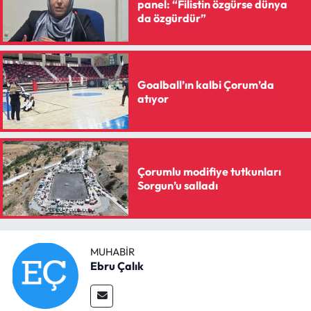
panel: “Filistin özgürse dünya
da özgürdür”
Goalball’ın kalbi Çorum’da
atıyor
Çorumlu modifiye tutkunları
Sorgun’u salladı
MUHABIR
Ebru Çalık