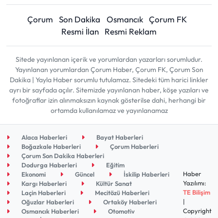
Çorum
Son Dakika
Osmancık
Çorum FK
Resmi İlan
Resmi Reklam
Sitede yayınlanan içerik ve yorumlardan yazarları sorumludur.
Yayınlanan yorumlardan Çorum Haber, Çorum FK, Çorum Son
Dakika | Yayla Haber sorumlu tutulamaz. Sitedeki tüm harici linkler
ayrı bir sayfada açılır. Sitemizde yayınlanan haber, köşe yazıları ve
fotoğraflar izin alınmaksızın kaynak gösterilse dahi, herhangi bir
ortamda kullanılamaz ve yayınlanamaz
Alaca Haberleri
Bayat Haberleri
Boğazkale Haberleri
Çorum Haberleri
Çorum Son Dakika Haberleri
Dodurga Haberleri
Eğitim
Haber
Ekonomi
Güncel
İskilip Haberleri
Yazılımı:
Kargı Haberleri
Kültür Sanat
TE Bilişim
Laçin Haberleri
Mecitözü Haberleri
|
Oğuzlar Haberleri
Ortaköy Haberleri
Copyright
Osmancık Haberleri
Otomotiv