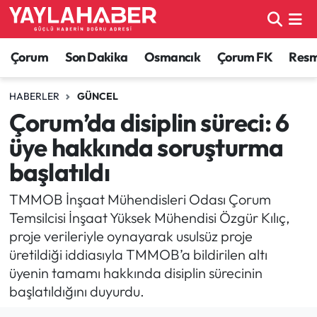
Alaca Haberleri
Çorum Nöbetçi Eczaneler
Çorum
Son Dakika
Osmancık
Çorum FK
Resmi
Bayat Haberleri
Çorum Hava Durumu
HABERLER
GÜNCEL
Çorum’da disiplin süreci: 6
Bilgi - Keşfet Haberleri
Çorum Namaz Vakitleri
üye hakkında soruşturma
Bilim ve Teknoloji
Çorum Trafik Yoğunluk Haritası
başlatıldı
Boğazkale Haberleri
TFF 1.Lig Puan Durumu ve Fikstür
TMMOB İnşaat Mühendisleri Odası Çorum
Temsilcisi İnşaat Yüksek Mühendisi Özgür Kılıç,
Çorum Haberleri
Tüm Manşetler
proje verileriyle oynayarak usulsüz proje
üretildiği iddiasıyla TMMOB’a bildirilen altı
Çorum Son Dakika Haberleri
Son Dakika Haberleri
üyenin tamamı hakkında disiplin sürecinin
başlatıldığını duyurdu.
Dodurga Haberleri
Haber Arşivi