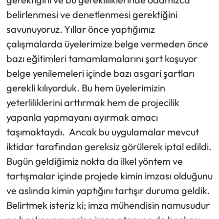
Siyaset
belirlenmesi ve denetlenmesi gerektiğini
Spor
savunuyoruz. Yıllar önce yaptığımız
çalışmalarda üyelerimize belge vermeden önce
Sungurlu Haberleri
bazı eğitimleri tamamlamalarını şart koşuyor
belge yenilemeleri içinde bazı asgari şartları
Turizm
gerekli kılıyorduk. Bu hem üyelerimizin
yeterliliklerini arttırmak hem de projecilik
Uğurludağ Haberleri
yapanla yapmayanı ayırmak amacı
Yaşam
taşımaktaydı. Ancak bu uygulamalar mevcut
iktidar tarafından gereksiz görülerek iptal edildi.
Yayla Haber
Bugün geldiğimiz nokta da ilkel yöntem ve
tartışmalar içinde projede kimin imzası olduğunu
Yemek Tarifleri
ve aslında kimin yaptığını tartışır duruma geldik.
Yerel Haberler
Belirtmek isteriz ki; imza mühendisin namusudur