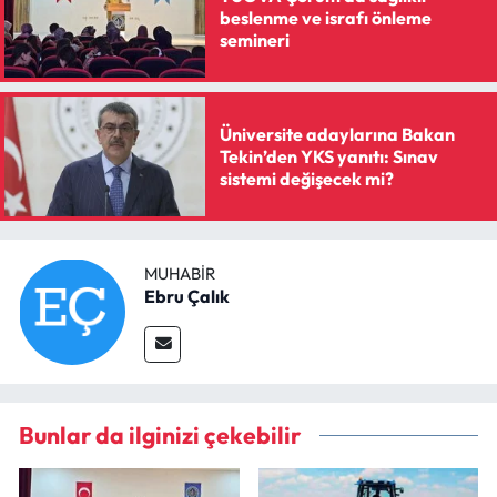
beslenme ve israfı önleme
semineri
Üniversite adaylarına Bakan
Tekin’den YKS yanıtı: Sınav
sistemi değişecek mi?
MUHABIR
Ebru Çalık
Bunlar da ilginizi çekebilir