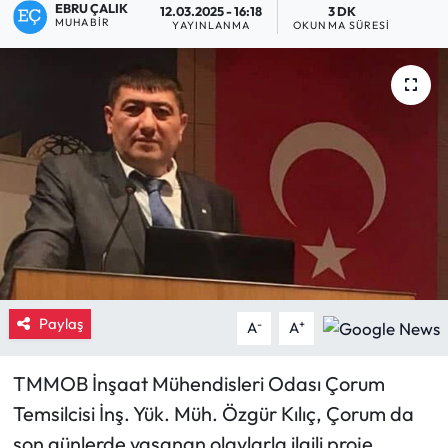
EBRU ÇALIK
12.03.2025 - 16:18
3 DK
MUHABIR
YAYINLANMA
OKUNMA SÜRESI
Eğitim
Ekonomi
Güncel
İskilip Haberleri
Kargı Haberleri
Kimdir?
Paylaş
-
+
A
A
Kültür Sanat
TMMOB İnşaat Mühendisleri Odası Çorum
Laçin Haberleri
Temsilcisi İnş. Yük. Müh. Özgür Kılıç, Çorum da
son günlerde yaşanan olaylarla ilgili proje
Magazin