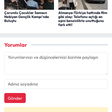
Çorumlu Çocuklar Samsun
Almanya-Türkiye hattında film
Nebiyan Gençlik Kampı’nda
gibi olay: Telefonu açtığı an
Buluştu
eşini benzinlikte unuttuğunu
fark etti!
Yorumlar
Gönder