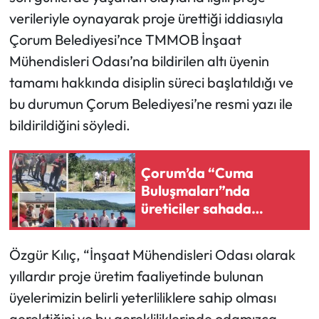
verileriyle oynayarak proje ürettiği iddiasıyla
Mecitözü Haberleri
Çorum Belediyesi’nce TMMOB İnşaat
Mühendisleri Odası’na bildirilen altı üyenin
Oğuzlar Haberleri
tamamı hakkında disiplin süreci başlatıldığı ve
bu durumun Çorum Belediyesi’ne resmi yazı ile
Ortaköy Haberleri
bildirildiğini söyledi.
Osmancık Haberleri
Çorum’da “Cuma
Otomotiv
Buluşmaları”nda
üreticiler sahada
Resmi İlan
dinlendi
Resmi Reklam
Özgür Kılıç, “İnşaat Mühendisleri Odası olarak
yıllardır proje üretim faaliyetinde bulunan
Sağlık
üyelerimizin belirli yeterliliklere sahip olması
gerektiğini ve bu gerekliliklerinde odamızca