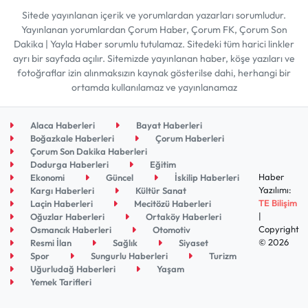
Sitede yayınlanan içerik ve yorumlardan yazarları sorumludur.
Yayınlanan yorumlardan Çorum Haber, Çorum FK, Çorum Son
Dakika | Yayla Haber sorumlu tutulamaz. Sitedeki tüm harici linkler
ayrı bir sayfada açılır. Sitemizde yayınlanan haber, köşe yazıları ve
fotoğraflar izin alınmaksızın kaynak gösterilse dahi, herhangi bir
ortamda kullanılamaz ve yayınlanamaz
Alaca Haberleri
Bayat Haberleri
Boğazkale Haberleri
Çorum Haberleri
Çorum Son Dakika Haberleri
Dodurga Haberleri
Eğitim
Haber
Ekonomi
Güncel
İskilip Haberleri
Yazılımı:
Kargı Haberleri
Kültür Sanat
TE Bilişim
Laçin Haberleri
Mecitözü Haberleri
|
Oğuzlar Haberleri
Ortaköy Haberleri
Copyright
Osmancık Haberleri
Otomotiv
© 2026
Resmi İlan
Sağlık
Siyaset
Spor
Sungurlu Haberleri
Turizm
Uğurludağ Haberleri
Yaşam
Yemek Tarifleri