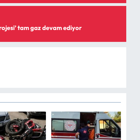
‘Şişme savak projesi’ tam gaz devam ediyor