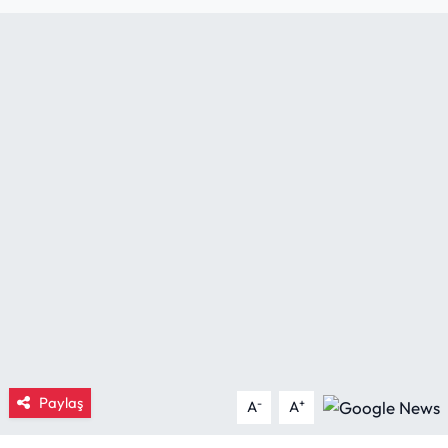
Eğitim
Ekonomi
Güncel
İskilip Haberleri
Kargı Haberleri
Kimdir?
Kültür Sanat
Laçin Haberleri
Paylaş
-
+
A
A
Magazin