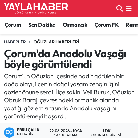
Alaca Haberleri
Çorum Nöbetçi Eczaneler
Çorum
Son Dakika
Osmancık
Çorum FK
Resmi
Bayat Haberleri
Çorum Hava Durumu
HABERLER
OĞUZLAR HABERLERI
Çorum'da Anadolu Vaşağı
Bilgi - Keşfet Haberleri
Çorum Namaz Vakitleri
böyle görüntülendi
Bilim ve Teknoloji
Çorum Trafik Yoğunluk Haritası
Çorum’un Oğuzlar ilçesinde nadir görülen bir
doğa olayı, ilçenin doğal yaşam zenginliğini
Boğazkale Haberleri
TFF 1.Lig Puan Durumu ve Fikstür
gözler önüne serdi. İlçe sakini Veli Buruk, Oğuzlar
Obruk Barajı çevresindeki ormanlık alanda
Çorum Haberleri
Tüm Manşetler
yaptığı gözlem sırasında Anadolu vaşağını
görüntülemeyi başardı.
Çorum Son Dakika Haberleri
Son Dakika Haberleri
EBRU ÇALIK
22.06.2026 - 10:14
1 DK
Dodurga Haberleri
Haber Arşivi
MUHABIR
YAYINLANMA
OKUNMA SÜRESI