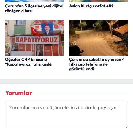
Çorum’un 5 ilçesine yeni dijital
Aslan Kurtçu vefat etti
röntgen cihazı
Oğuzlar CHP binasına
Çorum'da sokakta oynayan 4
“Kapatıyoruz” afişi asıldı
tilki cep telefonu ile
görüntülendi
Yorumlar