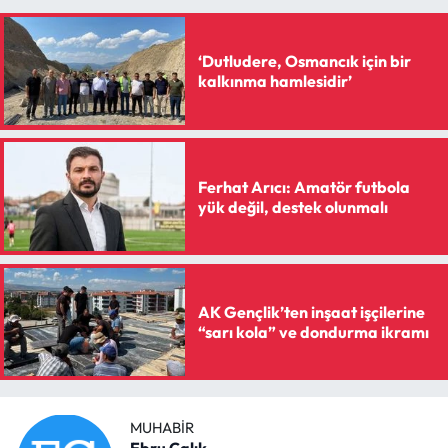
‘Dutludere, Osmancık için bir
kalkınma hamlesidir’
Ferhat Arıcı: Amatör futbola
yük değil, destek olunmalı
AK Gençlik’ten inşaat işçilerine
“sarı kola” ve dondurma ikramı
MUHABIR
Ebru Çalık