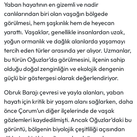
Yaban hayatının en gizemli ve nadir
canlılarından biri olan vaşağın bölgede
Mecitözü Haberleri
görülmesi, hem şaşkınlık hem de heyecan
Oğuzlar Haberleri
yarattı. Vaşaklar, genellikle insanlardan uzak,
yoğun ormanlık ve dağlık alanlarda yaşamayı
Ortaköy Haberleri
tercih eden türler arasında yer alıyor. Uzmanlar,
bu türün Oğuzlar’da görülmesini, ilçenin sahip
Osmancık Haberleri
olduğu doğal zenginliğin ve ekolojik dengenin
Otomotiv
güçlü bir göstergesi olarak değerlendiriyor.
Obruk Barajı çevresi ve yayla alanları, yaban
Resmi İlan
hayatı için kritik bir yaşam alanı sağlarken, daha
Resmi Reklam
önce Çorum’un diğer ilçelerinde de vaşak
gözlemleri kaydedilmişti. Ancak Oğuzlar’daki bu
Sağlık
görüntü, bölgenin biyolojik çeşitliliği açısından