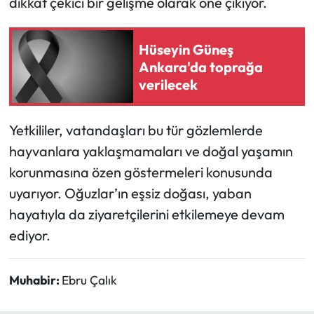
dikkat çekici bir gelişme olarak öne çıkıyor.
Siyaset
Spor
Hüseyin Güneş
Ankara'da toprağa
Sungurlu Haberleri
verilecek
Turizm
Yetkililer, vatandaşları bu tür gözlemlerde
Uğurludağ Haberleri
hayvanlara yaklaşmamaları ve doğal yaşamın
korunmasına özen göstermeleri konusunda
Yaşam
uyarıyor. Oğuzlar’ın eşsiz doğası, yaban
hayatıyla da ziyaretçilerini etkilemeye devam
Yayla Haber
ediyor.
Yemek Tarifleri
Muhabir:
Ebru Çalık
Yerel Haberler