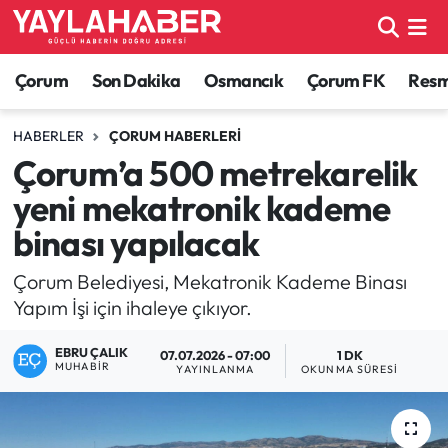
Alaca Haberleri
Çorum Nöbetçi Eczaneler
Çorum
Son Dakika
Osmancık
Çorum FK
Resmi
Bayat Haberleri
Çorum Hava Durumu
HABERLER
ÇORUM HABERLERI
Çorum’a 500 metrekarelik
Bilgi - Keşfet Haberleri
Çorum Namaz Vakitleri
yeni mekatronik kademe
Bilim ve Teknoloji
Çorum Trafik Yoğunluk Haritası
binası yapılacak
Boğazkale Haberleri
TFF 1.Lig Puan Durumu ve Fikstür
Çorum Belediyesi, Mekatronik Kademe Binası
Yapım İşi için ihaleye çıkıyor.
Çorum Haberleri
Tüm Manşetler
EBRU ÇALIK
07.07.2026 - 07:00
1 DK
MUHABIR
YAYINLANMA
OKUNMA SÜRESI
Çorum Son Dakika Haberleri
Son Dakika Haberleri
Dodurga Haberleri
Haber Arşivi