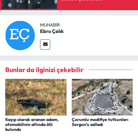
MUHABIR
Ebru Çalık
Bunlar da ilginizi çekebilir
Kayıp olarak aranan adam,
Çorumlu modifiye tutkunları
otomobilinin altında ölü
Sorgun’u salladı
bulundu