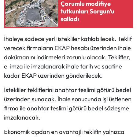
Siyaset
Çorumlu modifiye
tutkunları Sorgun’u
Spor
salladı
Sungurlu Haberleri
İhaleye sadece yerli istekliler katılabilecek. Teklif
verecek firmaların EKAP hesabı üzerinden ihale
Turizm
dokümanını indirmeleri zorunlu olacak. Teklifler,
Uğurludağ Haberleri
e-imza ile imzalanarak ihale tarih ve saatine
kadar EKAP üzerinden gönderilecek.
Yaşam
İstekliler tekliflerini anahtar teslimi götürü bedel
Yayla Haber
üzerinden sunacak. İhale sonucunda işi üstlenen
firma ile anahtar teslimi götürü bedel sözleşme
Yemek Tarifleri
imzalanacak.
Yerel Haberler
Ekonomik açıdan en avantajlı teklifin yalnızca