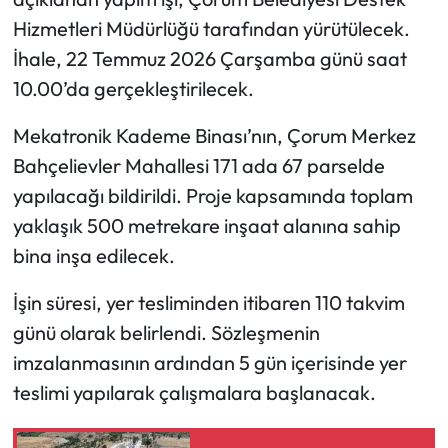
Hizmetleri Müdürlüğü tarafından yürütülecek.
Mecitözü Haberleri
İhale, 22 Temmuz 2026 Çarşamba günü saat
10.00’da gerçekleştirilecek.
Oğuzlar Haberleri
Mekatronik Kademe Binası’nın, Çorum Merkez
Ortaköy Haberleri
Bahçelievler Mahallesi 171 ada 67 parselde
yapılacağı bildirildi. Proje kapsamında toplam
Osmancık Haberleri
yaklaşık 500 metrekare inşaat alanına sahip
Otomotiv
bina inşa edilecek.
İşin süresi, yer tesliminden itibaren 110 takvim
Resmi İlan
günü olarak belirlendi. Sözleşmenin
Resmi Reklam
imzalanmasının ardından 5 gün içerisinde yer
teslimi yapılarak çalışmalara başlanacak.
Sağlık