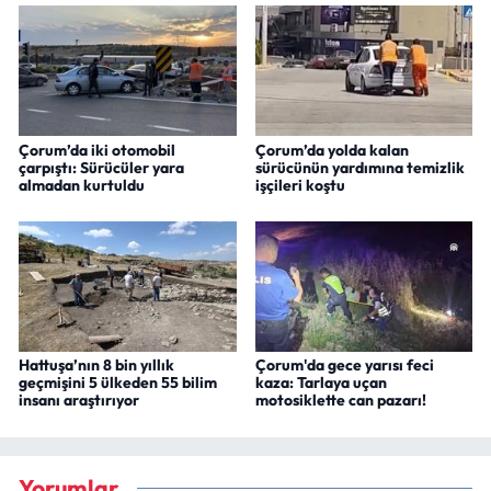
Çorum’da iki otomobil
Çorum’da yolda kalan
çarpıştı: Sürücüler yara
sürücünün yardımına temizlik
almadan kurtuldu
işçileri koştu
Hattuşa’nın 8 bin yıllık
Çorum'da gece yarısı feci
geçmişini 5 ülkeden 55 bilim
kaza: Tarlaya uçan
insanı araştırıyor
motosiklette can pazarı!
Yorumlar