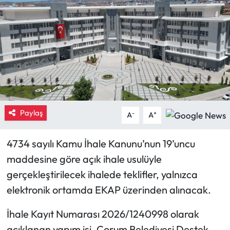
Eğitim
Ekonomi
Güncel
İskilip Haberleri
Paylaş
-
+
A
A
Kargı Haberleri
4734 sayılı Kamu İhale Kanunu’nun 19’uncu
Kimdir?
maddesine göre açık ihale usulüyle
gerçekleştirilecek ihalede teklifler, yalnızca
Kültür Sanat
elektronik ortamda EKAP üzerinden alınacak.
Laçin Haberleri
İhale Kayıt Numarası 2026/1240998 olarak
Magazin
açıklanan yapım işi, Çorum Belediyesi Destek