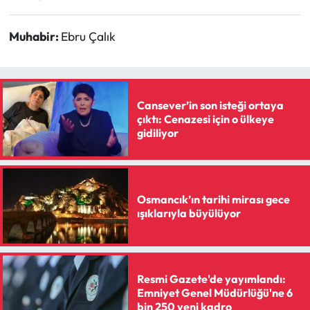
Muhabir:
Ebru Çalık
Cansever’in son isteği ortaya
çıktı: Cenazesi için o ülkeye
gidiliyor
Osmancık’ın tarihi mirası gece
ışıklarıyla büyülüyor
Resmi Gazete'de yayımlandı:
Emniyet Genel Müdürlüğü'ne 6
bin 250 yeni kadro