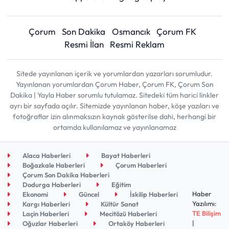
Çorum
Son Dakika
Osmancık
Çorum FK
Resmi İlan
Resmi Reklam
Sitede yayınlanan içerik ve yorumlardan yazarları sorumludur.
Yayınlanan yorumlardan Çorum Haber, Çorum FK, Çorum Son
Dakika | Yayla Haber sorumlu tutulamaz. Sitedeki tüm harici linkler
ayrı bir sayfada açılır. Sitemizde yayınlanan haber, köşe yazıları ve
fotoğraflar izin alınmaksızın kaynak gösterilse dahi, herhangi bir
ortamda kullanılamaz ve yayınlanamaz
Alaca Haberleri
Bayat Haberleri
Boğazkale Haberleri
Çorum Haberleri
Çorum Son Dakika Haberleri
Dodurga Haberleri
Eğitim
Haber
Ekonomi
Güncel
İskilip Haberleri
Yazılımı:
Kargı Haberleri
Kültür Sanat
TE Bilişim
Laçin Haberleri
Mecitözü Haberleri
|
Oğuzlar Haberleri
Ortaköy Haberleri