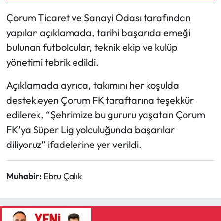
Çorum Ticaret ve Sanayi Odası tarafından
Mecitözü Haberleri
yapılan açıklamada, tarihi başarıda emeği
bulunan futbolcular, teknik ekip ve kulüp
Oğuzlar Haberleri
yönetimi tebrik edildi.
Ortaköy Haberleri
Açıklamada ayrıca, takımını her koşulda
Osmancık Haberleri
destekleyen Çorum FK taraftarına teşekkür
edilerek, “Şehrimize bu gururu yaşatan Çorum
Otomotiv
FK’ya Süper Lig yolculuğunda başarılar
diliyoruz” ifadelerine yer verildi.
Resmi İlan
Resmi Reklam
Muhabir:
Ebru Çalık
Sağlık