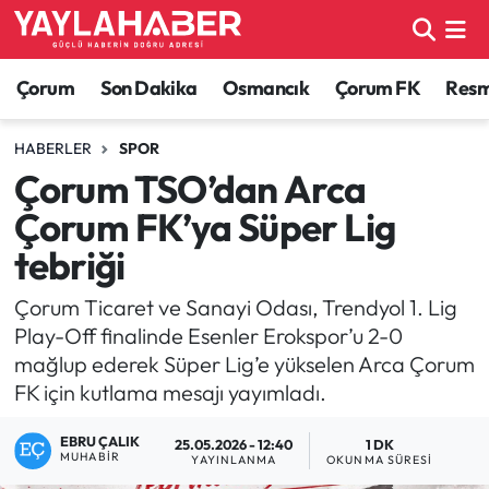
Alaca Haberleri
Çorum Nöbetçi Eczaneler
Çorum
Son Dakika
Osmancık
Çorum FK
Resmi
Bayat Haberleri
Çorum Hava Durumu
HABERLER
SPOR
Çorum TSO’dan Arca
Bilgi - Keşfet Haberleri
Çorum Namaz Vakitleri
Çorum FK’ya Süper Lig
Bilim ve Teknoloji
Çorum Trafik Yoğunluk Haritası
tebriği
Boğazkale Haberleri
TFF 1.Lig Puan Durumu ve Fikstür
Çorum Ticaret ve Sanayi Odası, Trendyol 1. Lig
Play-Off finalinde Esenler Erokspor’u 2-0
Çorum Haberleri
Tüm Manşetler
mağlup ederek Süper Lig’e yükselen Arca Çorum
FK için kutlama mesajı yayımladı.
Çorum Son Dakika Haberleri
Son Dakika Haberleri
EBRU ÇALIK
25.05.2026 - 12:40
1 DK
MUHABIR
YAYINLANMA
OKUNMA SÜRESI
Dodurga Haberleri
Haber Arşivi