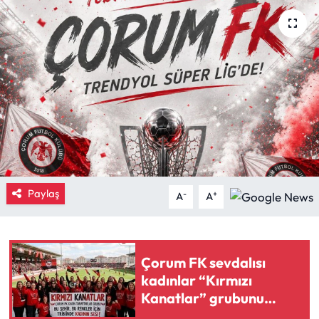
Eğitim
Ekonomi
Güncel
İskilip Haberleri
Kargı Haberleri
Paylaş
-
+
A
A
Kimdir?
Kültür Sanat
Çorum FK sevdalısı
kadınlar “Kırmızı
Laçin Haberleri
Kanatlar” grubunu
kurdu
Magazin