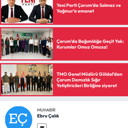
Siyaset
Yeni Parti Çorum’da Solmaz ve
Yağmur’a emanet
Spor
Sungurlu Haberleri
Çorum’da Bağımlılığa Geçit Yok:
Turizm
Kurumlar Omuz Omuza!
Uğurludağ Haberleri
TMO Genel Müdürü Güldal’dan
Yaşam
Çorum Damızlık Sığır
Yetiştiricileri Birliğine ziyaret
Yayla Haber
Yemek Tarifleri
MUHABIR
Ebru Çalık
Yerel Haberler