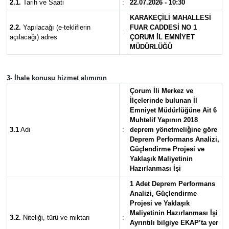
2.1.
Tarih ve Saati
:
22.07.2026 - 10:30
KARAKEÇİLİ MAHALLESİ
Mecitözü Haberleri
2.2.
Yapılacağı (e-tekliflerin
FUAR CADDESİ NO 1
:
açılacağı) adres
ÇORUM İL EMNİYET
MÜDÜRLÜĞÜ
Oğuzlar Haberleri
Ortaköy Haberleri
3- İhale konusu hizmet alımının
Çorum İli Merkez ve
Osmancık Haberleri
İlçelerinde bulunan İl
Emniyet Müdürlüğüne Ait 6
Muhtelif Yapının 2018
Otomotiv
3.1
Adı
:
deprem yönetmeliğine göre
Deprem Performans Analizi,
Güçlendirme Projesi ve
Resmi İlan
Yaklaşık Maliyetinin
Hazırlanması İşi
Resmi Reklam
1 Adet Deprem Performans
Analizi, Güçlendirme
Projesi ve Yaklaşık
Sağlık
Maliyetinin Hazırlanması İşi
3.2.
Niteliği, türü ve miktarı
:
Ayrıntılı bilgiye EKAP’ta yer