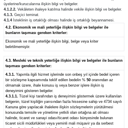
üyelerine/kurucularına ilişkin bilgi ve belgeler.
4.1.2.2.
Vekâleten ihaleye katılma halinde vekile ilişkin bilgi ve belgeler.
4.1.3.
Geçici teminat.
4.1.4
İsteklinin iş ortaklığı olması halinde iş ortaklığı beyannamesi.
4.2. Ekonomik ve mali yeterliğe ilişkin bilgi ve belgeler ile
bunların taşıması gereken kriterler:
Ekonomik ve mali yeterliğe ilişkin bilgi, belge veya kriter
belirtilmemiştir.
4.3. Mesleki ve teknik yeterliğe ilişkin bilgi ve belgeler ile bunların
taşıması gereken kriterler:
4.3.1.
Yapımla ilgili hizmet işlerinde son onbeş yıl içinde bedel içeren
bir sözleşme kapsamında teklif edilen bedelin %
50
oranından az
olmamak üzere, ihale konusu iş veya benzer işlere ilişkin iş
deneyimini gösteren belgeler.
4.3.1.1.
Tüzel kişi tarafından iş deneyimini göstermek üzere kullanılan
belgenin, tüzel kişiliğin yarısından fazla hissesine sahip ve 4734 sayılı
Kanuna göre yapılacak ihalelere ilişkin sözleşmelerin yürütülmesi
konusunda temsile ve yönetime yetkili olan ortağına ait olması
halinde, ticaret ve sanayi odası/ticaret odası bünyesinde bulunan
ticaret sicili müdürlükleri veya yeminli mali müşavir ya da serbest