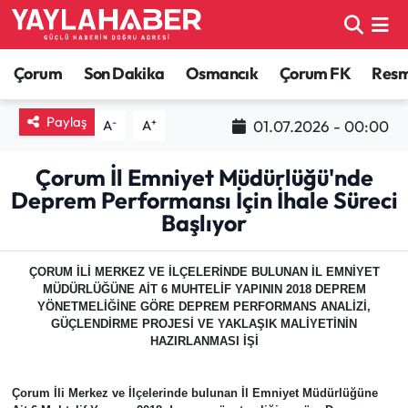
Alaca Haberleri
Çorum Nöbetçi Eczaneler
Çorum
Son Dakika
Osmancık
Çorum FK
Resmi
Bayat Haberleri
Çorum Hava Durumu
Paylaş
-
+
01.07.2026 - 00:00
A
A
Bilgi - Keşfet Haberleri
Çorum Namaz Vakitleri
Çorum İl Emniyet Müdürlüğü'nde
Deprem Performansı İçin İhale Süreci
Bilim ve Teknoloji
Çorum Trafik Yoğunluk Haritası
Başlıyor
Boğazkale Haberleri
TFF 1.Lig Puan Durumu ve Fikstür
ÇORUM İLİ MERKEZ VE İLÇELERİNDE BULUNAN İL EMNİYET
MÜDÜRLÜĞÜNE AİT 6 MUHTELİF YAPININ 2018 DEPREM
Çorum Haberleri
Tüm Manşetler
YÖNETMELİĞİNE GÖRE DEPREM PERFORMANS ANALİZİ,
GÜÇLENDİRME PROJESİ VE YAKLAŞIK MALİYETİNİN
HAZIRLANMASI İŞİ
Çorum Son Dakika Haberleri
Son Dakika Haberleri
Dodurga Haberleri
Haber Arşivi
Çorum İli Merkez ve İlçelerinde bulunan İl Emniyet Müdürlüğüne