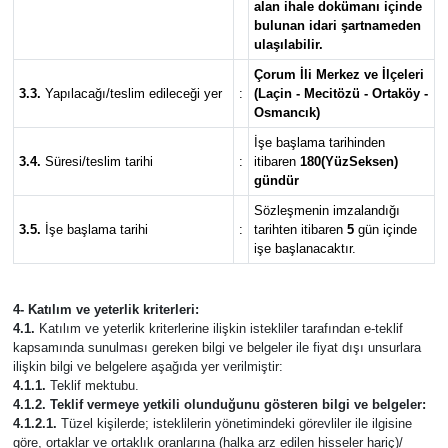
Siyaset
alan ihale dokümanı içinde
bulunan idari şartnameden
ulaşılabilir.
Spor
Çorum İli Merkez ve İlçeleri
3.3.
Yapılacağı/teslim edileceği yer
:
(Laçin - Mecitözü - Ortaköy -
Sungurlu Haberleri
Osmancık)
İşe başlama tarihinden
Turizm
3.4.
Süresi/teslim tarihi
:
itibaren
180(YüzSeksen)
gündür
Uğurludağ Haberleri
Sözleşmenin imzalandığı
3.5.
İşe başlama tarihi
:
tarihten itibaren
5
gün içinde
işe başlanacaktır.
Yaşam
Yayla Haber
4- Katılım ve yeterlik kriterleri:
4.1.
Katılım ve yeterlik kriterlerine ilişkin istekliler tarafından e-teklif
kapsamında sunulması gereken bilgi ve belgeler ile fiyat dışı unsurlara
Yemek Tarifleri
ilişkin bilgi ve belgelere aşağıda yer verilmiştir:
4.1.1.
Teklif mektubu.
4.1.2. Teklif vermeye yetkili olunduğunu gösteren bilgi ve belgeler:
Yerel Haberler
4.1.2.1.
Tüzel kişilerde; isteklilerin yönetimindeki görevliler ile ilgisine
göre, ortaklar ve ortaklık oranlarına (halka arz edilen hisseler hariç)/