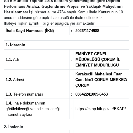
Ait 6 Muhtelif Yapının 2018 deprem yönetmeliğine göre Deprem
Performans Analizi, Güçlendirme Projesi ve Yaklaşık Maliyetinin
Eğitim
Hazırlanması İşi
hizmet alımı 4734 sayılı Kamu İhale Kanununun 19
uncu maddesine göre açık ihale usulü ile ihale edilecektir.
İhaleye ilişkin ayrıntılı bilgiler aşağıda yer almaktadır:
Ekonomi
İhale Kayıt Numarası (İKN)
:
2026/1174988
Güncel
1- İdarenin
EMNİYET GENEL
İskilip Haberleri
1.1.
Adı
:
MÜDÜRLÜĞÜ ÇORUM İL
EMNİYET MÜDÜRLÜĞÜ
Kargı Haberleri
Karakeçili Mahallesi Fuar
1.2.
Adresi
:
Cad. No:1 ÇORUM MERKEZ/
Kimdir?
ÇORUM
1.3.
Telefon numarası
:
03642241009-6453
Kültür Sanat
1.4.
İhale dokümanının
görülebileceği ve indirilebileceği
:
https://ekap.kik.gov.tr/EKAP/
internet sayfası
Laçin Haberleri
2- İhalenin
Magazin