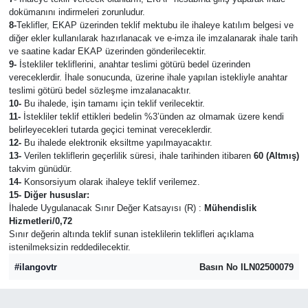
dokümanını indirmeleri zorunludur.
8-
Teklifler, EKAP üzerinden teklif mektubu ile ihaleye katılım belgesi ve
diğer ekler kullanılarak hazırlanacak ve e-imza ile imzalanarak ihale tarih
ve saatine kadar EKAP üzerinden gönderilecektir.
9-
İstekliler tekliflerini, anahtar teslimi götürü bedel üzerinden
vereceklerdir. İhale sonucunda, üzerine ihale yapılan istekliyle anahtar
teslimi götürü bedel sözleşme imzalanacaktır.
10-
Bu ihalede, işin tamamı için teklif verilecektir.
11-
İstekliler teklif ettikleri bedelin %3’ünden az olmamak üzere kendi
belirleyecekleri tutarda geçici teminat vereceklerdir.
12-
Bu ihalede elektronik eksiltme yapılmayacaktır.
13-
Verilen tekliflerin geçerlilik süresi, ihale tarihinden itibaren
60 (Altmış)
takvim günüdür.
14-
Konsorsiyum olarak ihaleye teklif verilemez.
15- Diğer hususlar:
İhalede Uygulanacak Sınır Değer Katsayısı (R) :
Mühendislik
Hizmetleri/0,72
Sınır değerin altında teklif sunan isteklilerin teklifleri açıklama
istenilmeksizin reddedilecektir.
#ilangovtr
Basın No ILN02500079