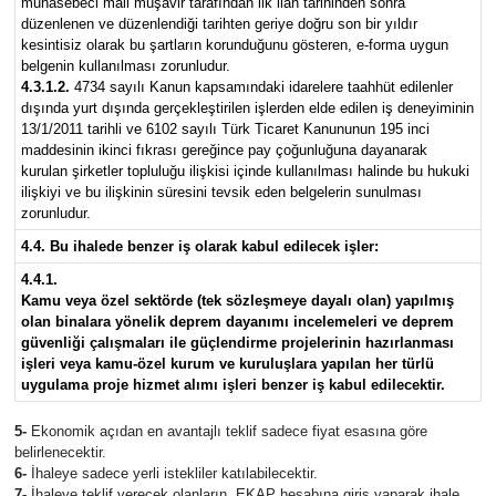
muhasebeci mali müşavir tarafından ilk ilan tarihinden sonra
düzenlenen ve düzenlendiği tarihten geriye doğru son bir yıldır
kesintisiz olarak bu şartların korunduğunu gösteren, e-forma uygun
belgenin kullanılması zorunludur.
4.3.1.2.
4734 sayılı Kanun kapsamındaki idarelere taahhüt edilenler
dışında yurt dışında gerçekleştirilen işlerden elde edilen iş deneyiminin
13/1/2011 tarihli ve 6102 sayılı Türk Ticaret Kanununun 195 inci
maddesinin ikinci fıkrası gereğince pay çoğunluğuna dayanarak
kurulan şirketler topluluğu ilişkisi içinde kullanılması halinde bu hukuki
ilişkiyi ve bu ilişkinin süresini tevsik eden belgelerin sunulması
zorunludur.
4.4. Bu ihalede benzer iş olarak kabul edilecek işler:
4.4.1.
Kamu veya özel sektörde (tek sözleşmeye dayalı olan) yapılmış
olan binalara yönelik deprem dayanımı incelemeleri ve deprem
güvenliği çalışmaları ile güçlendirme projelerinin hazırlanması
işleri veya kamu-özel kurum ve kuruluşlara yapılan her türlü
uygulama proje hizmet alımı işleri benzer iş kabul edilecektir.
5-
Ekonomik açıdan en avantajlı teklif sadece fiyat esasına göre
belirlenecektir.
6-
İhaleye sadece yerli istekliler katılabilecektir.
7-
İhaleye teklif verecek olanların, EKAP hesabına giriş yaparak ihale