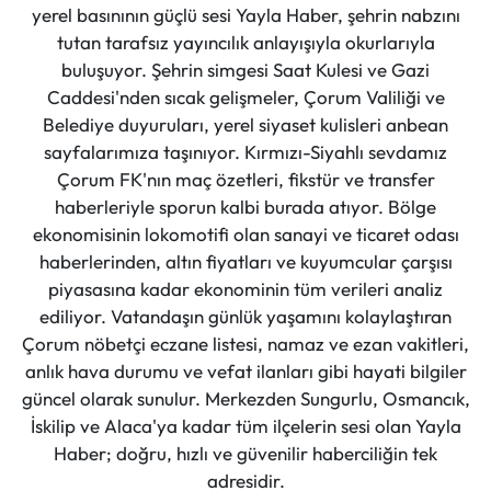
yerel basınının güçlü sesi Yayla Haber, şehrin nabzını
tutan tarafsız yayıncılık anlayışıyla okurlarıyla
buluşuyor. Şehrin simgesi Saat Kulesi ve Gazi
Caddesi'nden sıcak gelişmeler, Çorum Valiliği ve
Belediye duyuruları, yerel siyaset kulisleri anbean
sayfalarımıza taşınıyor. Kırmızı-Siyahlı sevdamız
Çorum FK'nın maç özetleri, fikstür ve transfer
haberleriyle sporun kalbi burada atıyor. Bölge
ekonomisinin lokomotifi olan sanayi ve ticaret odası
haberlerinden, altın fiyatları ve kuyumcular çarşısı
piyasasına kadar ekonominin tüm verileri analiz
ediliyor. Vatandaşın günlük yaşamını kolaylaştıran
Çorum nöbetçi eczane listesi, namaz ve ezan vakitleri,
anlık hava durumu ve vefat ilanları gibi hayati bilgiler
güncel olarak sunulur. Merkezden Sungurlu, Osmancık,
İskilip ve Alaca'ya kadar tüm ilçelerin sesi olan Yayla
Haber; doğru, hızlı ve güvenilir haberciliğin tek
adresidir.