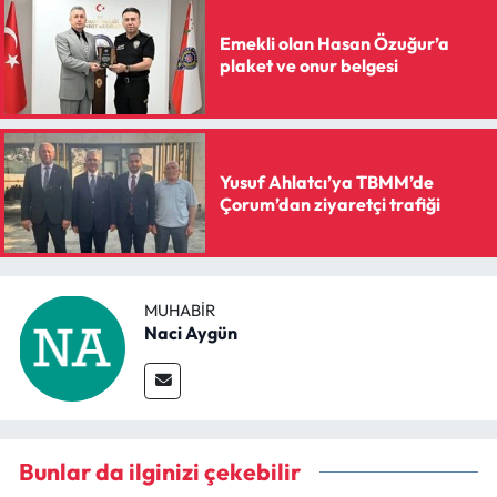
Emekli olan Hasan Özuğur’a
plaket ve onur belgesi
Yusuf Ahlatcı’ya TBMM’de
Çorum’dan ziyaretçi trafiği
MUHABIR
Naci Aygün
Bunlar da ilginizi çekebilir