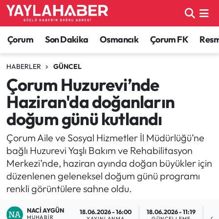
Alaca Haberleri
Çorum Nöbetçi Eczaneler
Çorum
Son Dakika
Osmancık
Çorum FK
Resmi
Bayat Haberleri
Çorum Hava Durumu
HABERLER
GÜNCEL
Çorum Huzurevi’nde
Bilgi - Keşfet Haberleri
Çorum Namaz Vakitleri
Haziran'da doğanların
Bilim ve Teknoloji
Çorum Trafik Yoğunluk Haritası
doğum günü kutlandı
Boğazkale Haberleri
TFF 1.Lig Puan Durumu ve Fikstür
Çorum Aile ve Sosyal Hizmetler İl Müdürlüğü’ne
bağlı Huzurevi Yaşlı Bakım ve Rehabilitasyon
Çorum Haberleri
Tüm Manşetler
Merkezi’nde, haziran ayında doğan büyükler için
düzenlenen geleneksel doğum günü programı
Çorum Son Dakika Haberleri
Son Dakika Haberleri
renkli görüntülere sahne oldu.
Dodurga Haberleri
Haber Arşivi
NACI AYGÜN
18.06.2026 - 16:00
18.06.2026 - 11:19
MUHABIR
YAYINLANMA
GÜNCELLEME
OK