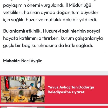
Siyaset
paylaşımın önemi vurgulandı. İl Müdürlüğü
yetkilileri, haziran ayında doğan tüm büyükler
Spor
için sağlık, huzur ve mutluluk dolu bir yıl diledi.
Sungurlu Haberleri
Bu anlamlı etkinlik, Huzurevi sakinlerinin sosyal
hayata katılımını artırırken, kurum çalışanlarıyla
Turizm
güçlü bir bağ kurulmasına da katkı sağladı.
Uğurludağ Haberleri
Muhabir:
Naci Aygün
Yaşam
Yayla Haber
Yavuz Aykaç’tan Dodurga
Yemek Tarifleri
Belediyesi’ne ziyaret
Yerel Haberler