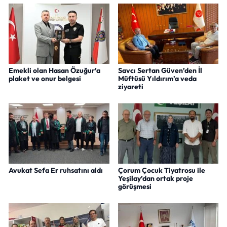
Emekli olan Hasan Özuğur’a
Savcı Sertan Güven’den İl
plaket ve onur belgesi
Müftüsü Yıldırım’a veda
ziyareti
Avukat Sefa Er ruhsatını aldı
Çorum Çocuk Tiyatrosu ile
Yeşilay’dan ortak proje
görüşmesi