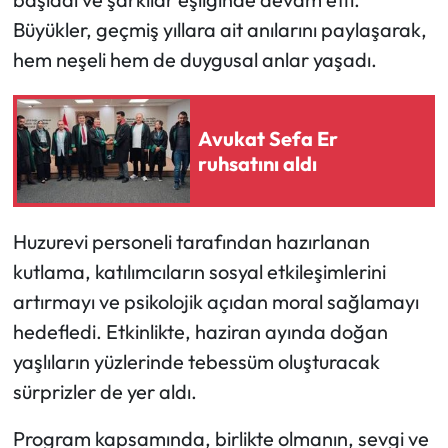
Büyükler, geçmiş yıllara ait anılarını paylaşarak,
Mecitözü Haberleri
hem neşeli hem de duygusal anlar yaşadı.
Oğuzlar Haberleri
Avukat Sefa Er
Ortaköy Haberleri
ruhsatını aldı
Osmancık Haberleri
Huzurevi personeli tarafından hazırlanan
Otomotiv
kutlama, katılımcıların sosyal etkileşimlerini
artırmayı ve psikolojik açıdan moral sağlamayı
Resmi İlan
hedefledi. Etkinlikte, haziran ayında doğan
Resmi Reklam
yaşlıların yüzlerinde tebessüm oluşturacak
sürprizler de yer aldı.
Sağlık
Program kapsamında, birlikte olmanın, sevgi ve