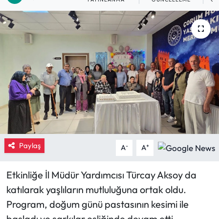
Eğitim
Ekonomi
Güncel
İskilip Haberleri
Kargı Haberleri
Kimdir?
Paylaş
-
+
A
A
Kültür Sanat
Etkinliğe İl Müdür Yardımcısı Türcay Aksoy da
katılarak yaşlıların mutluluğuna ortak oldu.
Laçin Haberleri
Program, doğum günü pastasının kesimi ile
Magazin
başladı ve şarkılar eşliğinde devam etti.