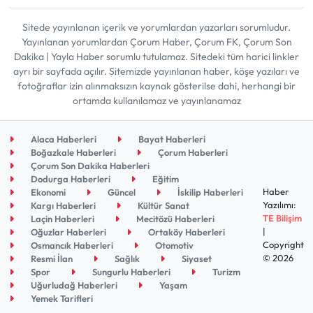
Sitede yayınlanan içerik ve yorumlardan yazarları sorumludur.
Yayınlanan yorumlardan Çorum Haber, Çorum FK, Çorum Son
Dakika | Yayla Haber sorumlu tutulamaz. Sitedeki tüm harici linkler
ayrı bir sayfada açılır. Sitemizde yayınlanan haber, köşe yazıları ve
fotoğraflar izin alınmaksızın kaynak gösterilse dahi, herhangi bir
ortamda kullanılamaz ve yayınlanamaz
Alaca Haberleri
Bayat Haberleri
Boğazkale Haberleri
Çorum Haberleri
Çorum Son Dakika Haberleri
Dodurga Haberleri
Eğitim
Haber
Ekonomi
Güncel
İskilip Haberleri
Yazılımı:
Kargı Haberleri
Kültür Sanat
TE Bilişim
Laçin Haberleri
Mecitözü Haberleri
|
Oğuzlar Haberleri
Ortaköy Haberleri
Copyright
Osmancık Haberleri
Otomotiv
© 2026
Resmi İlan
Sağlık
Siyaset
Spor
Sungurlu Haberleri
Turizm
Uğurludağ Haberleri
Yaşam
Yemek Tarifleri