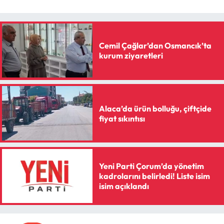
Siyaset
Spor
Cemil Çağlar’dan Osmancık’ta
Sungurlu Haberleri
kurum ziyaretleri
Turizm
Uğurludağ Haberleri
Alaca’da ürün bolluğu, çiftçide
fiyat sıkıntısı
Yaşam
Yayla Haber
Yeni Parti Çorum’da yönetim
kadrolarını belirledi! Liste isim
Yemek Tarifleri
isim açıklandı
Yerel Haberler