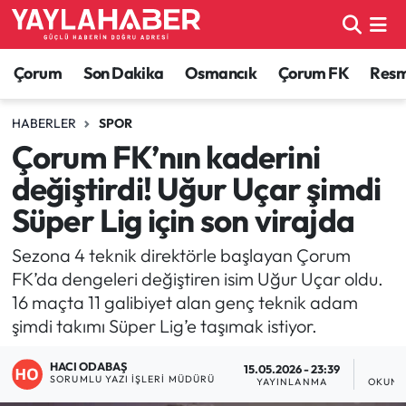
Alaca Haberleri
Çorum Nöbetçi Eczaneler
Çorum
Son Dakika
Osmancık
Çorum FK
Resmi
Bayat Haberleri
Çorum Hava Durumu
HABERLER
SPOR
Çorum FK’nın kaderini
Bilgi - Keşfet Haberleri
Çorum Namaz Vakitleri
değiştirdi! Uğur Uçar şimdi
Bilim ve Teknoloji
Çorum Trafik Yoğunluk Haritası
Süper Lig için son virajda
Boğazkale Haberleri
TFF 1.Lig Puan Durumu ve Fikstür
Sezona 4 teknik direktörle başlayan Çorum
FK’da dengeleri değiştiren isim Uğur Uçar oldu.
Çorum Haberleri
Tüm Manşetler
16 maçta 11 galibiyet alan genç teknik adam
şimdi takımı Süper Lig’e taşımak istiyor.
Çorum Son Dakika Haberleri
Son Dakika Haberleri
HACI ODABAŞ
15.05.2026 - 23:39
1
SORUMLU YAZI İŞLERI MÜDÜRÜ
YAYINLANMA
OKUNM
Dodurga Haberleri
Haber Arşivi