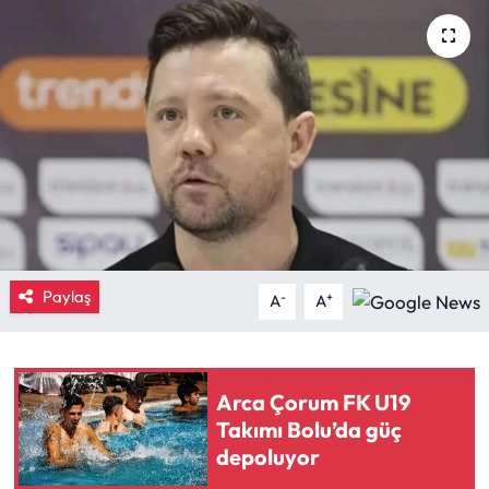
Eğitim
Ekonomi
Güncel
İskilip Haberleri
Kargı Haberleri
Paylaş
-
+
A
A
Kimdir?
Kültür Sanat
Arca Çorum FK U19
Takımı Bolu’da güç
Laçin Haberleri
depoluyor
Magazin