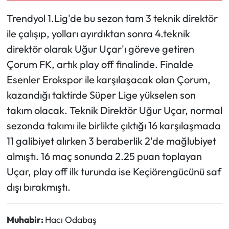
Trendyol 1.Lig'de bu sezon tam 3 teknik direktör
Mecitözü Haberleri
ile çalışıp, yolları ayırdıktan sonra 4.teknik
direktör olarak Uğur Uçar'ı göreve getiren
Oğuzlar Haberleri
Çorum FK, artık play off finalinde. Finalde
Ortaköy Haberleri
Esenler Erokspor ile karşılaşacak olan Çorum,
kazandığı taktirde Süper Lige yükselen son
Osmancık Haberleri
takım olacak. Teknik Direktör Uğur Uçar, normal
sezonda takımı ile birlikte çıktığı 16 karşılaşmada
Otomotiv
11 galibiyet alırken 3 beraberlik 2'de mağlubiyet
Resmi İlan
almıştı. 16 maç sonunda 2.25 puan toplayan
Uçar, play off ilk turunda ise Keçiörengücünü saf
Resmi Reklam
dışı bırakmıştı.
Sağlık
Muhabir:
Hacı Odabaş