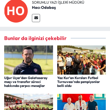
SORUMLU YAZI İŞLERI MÜDÜRÜ
Hacı Odabaş
Bunlar da ilginizi çekebilir
Uğur Uçar'dan Galatasaray
Yaz Kur’an Kursları Futbol
maçı ve transfer süreci
Turnuvası’nda şampiyonlar
hakkında çarpıcı mesajlar
belli oldu