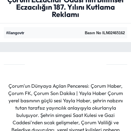
Eczacılığın 187. Yılını Kutlama
Eğitim
Reklamı
Ekonomi
#ilangovtr
Basın No ILN02465162
Güncel
İskilip Haberleri
Kargı Haberleri
Kimdir?
Çorum'un Dünyaya Açılan Penceresi: Çorum Haber,
Çorum FK, Çorum Son Dakika | Yayla Haber Çorum
Kültür Sanat
yerel basınının güçlü sesi Yayla Haber, şehrin nabzını
tutan tarafsız yayıncılık anlayışıyla okurlarıyla
Laçin Haberleri
buluşuyor. Şehrin simgesi Saat Kulesi ve Gazi
Caddesi'nden sıcak gelişmeler, Çorum Valiliği ve
Magazin
Belediye duyuruları, yerel siyaset kulisleri anbean