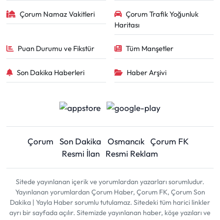
Siyaset
Çorum Namaz Vakitleri
Çorum Trafik Yoğunluk
Haritası
Spor
Puan Durumu ve Fikstür
Tüm Manşetler
Sungurlu Haberleri
Son Dakika Haberleri
Haber Arşivi
Turizm
Uğurludağ Haberleri
Yaşam
Çorum
Son Dakika
Osmancık
Çorum FK
Yayla Haber
Resmi İlan
Resmi Reklam
Yemek Tarifleri
Sitede yayınlanan içerik ve yorumlardan yazarları sorumludur.
Yayınlanan yorumlardan Çorum Haber, Çorum FK, Çorum Son
Dakika | Yayla Haber sorumlu tutulamaz. Sitedeki tüm harici linkler
Yerel Haberler
ayrı bir sayfada açılır. Sitemizde yayınlanan haber, köşe yazıları ve