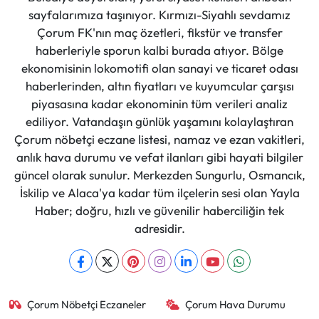
sayfalarımıza taşınıyor. Kırmızı-Siyahlı sevdamız
Çorum FK'nın maç özetleri, fikstür ve transfer
Mecitözü Haberleri
haberleriyle sporun kalbi burada atıyor. Bölge
ekonomisinin lokomotifi olan sanayi ve ticaret odası
Oğuzlar Haberleri
haberlerinden, altın fiyatları ve kuyumcular çarşısı
piyasasına kadar ekonominin tüm verileri analiz
Ortaköy Haberleri
ediliyor. Vatandaşın günlük yaşamını kolaylaştıran
Çorum nöbetçi eczane listesi, namaz ve ezan vakitleri,
Osmancık Haberleri
anlık hava durumu ve vefat ilanları gibi hayati bilgiler
güncel olarak sunulur. Merkezden Sungurlu, Osmancık,
Otomotiv
İskilip ve Alaca'ya kadar tüm ilçelerin sesi olan Yayla
Haber; doğru, hızlı ve güvenilir haberciliğin tek
Resmi İlan
adresidir.
Resmi Reklam
Sağlık
Çorum Nöbetçi Eczaneler
Çorum Hava Durumu