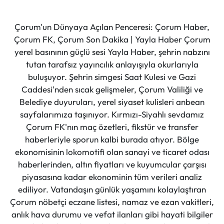
Siyaset
Çorum'un Dünyaya Açılan Penceresi: Çorum Haber,
Spor
Çorum FK, Çorum Son Dakika | Yayla Haber Çorum
yerel basınının güçlü sesi Yayla Haber, şehrin nabzını
Sungurlu Haberleri
tutan tarafsız yayıncılık anlayışıyla okurlarıyla
buluşuyor. Şehrin simgesi Saat Kulesi ve Gazi
Turizm
Caddesi'nden sıcak gelişmeler, Çorum Valiliği ve
Belediye duyuruları, yerel siyaset kulisleri anbean
Uğurludağ Haberleri
sayfalarımıza taşınıyor. Kırmızı-Siyahlı sevdamız
Çorum FK'nın maç özetleri, fikstür ve transfer
Yaşam
haberleriyle sporun kalbi burada atıyor. Bölge
ekonomisinin lokomotifi olan sanayi ve ticaret odası
Yayla Haber
haberlerinden, altın fiyatları ve kuyumcular çarşısı
piyasasına kadar ekonominin tüm verileri analiz
Yemek Tarifleri
ediliyor. Vatandaşın günlük yaşamını kolaylaştıran
Çorum nöbetçi eczane listesi, namaz ve ezan vakitleri,
Yerel Haberler
anlık hava durumu ve vefat ilanları gibi hayati bilgiler