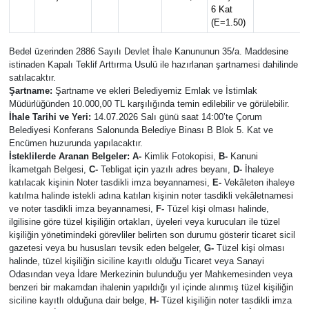
6 Kat
Eğitim
(E=1.50)
Bedel üzerinden 2886 Sayılı Devlet İhale Kanununun 35/a. Maddesine
Ekonomi
istinaden Kapalı Teklif Arttırma Usulü ile hazırlanan şartnamesi dahilinde
satılacaktır.
Şartname:
Şartname ve ekleri Belediyemiz Emlak ve İstimlak
Güncel
Müdürlüğünden 10.000,00 TL karşılığında temin edilebilir ve görülebilir.
İhale Tarihi ve Yeri:
14.07.2026 Salı günü saat 14:00’te Çorum
İskilip Haberleri
Belediyesi Konferans Salonunda Belediye Binası B Blok 5. Kat ve
Encümen huzurunda yapılacaktır.
İsteklilerde Aranan Belgeler:
A-
Kimlik Fotokopisi,
B-
Kanuni
Kargı Haberleri
İkametgah Belgesi,
C-
Tebligat için yazılı adres beyanı,
D-
İhaleye
katılacak kişinin Noter tasdikli imza beyannamesi,
E-
Vekâleten ihaleye
katılma halinde istekli adına katılan kişinin noter tasdikli vekâletnamesi
Kimdir?
ve noter tasdikli imza beyannamesi,
F-
Tüzel kişi olması halinde,
ilgilisine göre tüzel kişiliğin ortakları, üyeleri veya kurucuları ile tüzel
Kültür Sanat
kişiliğin yönetimindeki görevliler belirten son durumu gösterir ticaret sicil
gazetesi veya bu hususları tevsik eden belgeler,
G-
Tüzel kişi olması
halinde, tüzel kişiliğin siciline kayıtlı olduğu Ticaret veya Sanayi
Laçin Haberleri
Odasından veya İdare Merkezinin bulunduğu yer Mahkemesinden veya
benzeri bir makamdan ihalenin yapıldığı yıl içinde alınmış tüzel kişiliğin
siciline kayıtlı olduğuna dair belge,
H-
Tüzel kişiliğin noter tasdikli imza
Magazin