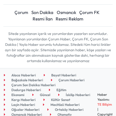
Çorum
Son Dakika
Osmancık
Çorum FK
Resmi İlan
Resmi Reklam
Sitede yayınlanan içerik ve yorumlardan yazarları sorumludur.
Yayınlanan yorumlardan Çorum Haber, Çorum FK, Çorum Son
Dakika | Yayla Haber sorumlu tutulamaz. Sitedeki tüm harici linkler
ayrı bir sayfada açılır. Sitemizde yayınlanan haber, köşe yazıları ve
fotoğraflar izin alınmaksızın kaynak gösterilse dahi, herhangi bir
ortamda kullanılamaz ve yayınlanamaz
Alaca Haberleri
Bayat Haberleri
Boğazkale Haberleri
Çorum Haberleri
Çorum Son Dakika Haberleri
Dodurga Haberleri
Eğitim
Haber
Ekonomi
Güncel
İskilip Haberleri
Yazılımı:
Kargı Haberleri
Kültür Sanat
TE Bilişim
Laçin Haberleri
Mecitözü Haberleri
|
Oğuzlar Haberleri
Ortaköy Haberleri
Copyright
Osmancık Haberleri
Otomotiv