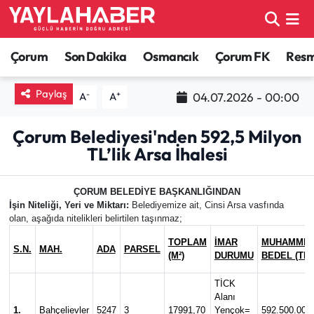
Alaca Haberleri
Çorum Nöbetçi Eczaneler
Çorum
Son Dakika
Osmancık
Çorum FK
Resmi
Bayat Haberleri
Çorum Hava Durumu
Paylaş
-
+
04.07.2026 - 00:00
A
A
Bilgi - Keşfet Haberleri
Çorum Namaz Vakitleri
Çorum Belediyesi'nden 592,5 Milyon
TL’lik Arsa İhalesi
Bilim ve Teknoloji
Çorum Trafik Yoğunluk Haritası
ÇORUM BELEDİYE BAŞKANLIĞINDAN
Boğazkale Haberleri
TFF 1.Lig Puan Durumu ve Fikstür
İşin Niteliği, Yeri ve Miktarı:
Belediyemize ait, Cinsi Arsa vasfında
olan, aşağıda nitelikleri belirtilen taşınmaz;
Çorum Haberleri
Tüm Manşetler
TOPLAM
İMAR
MUHAMME
S.N.
MAH.
ADA
PARSEL
(M²)
DURUMU
BEDEL (TL)
Çorum Son Dakika Haberleri
Son Dakika Haberleri
TİCK
Alanı
Dodurga Haberleri
Haber Arşivi
1.
Bahçelievler
5247
3
17991,70
Yençok=
592.500.000