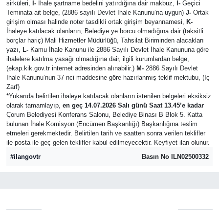
sirküleri,
I-
İhale şartname bedelini yatırdığına dair makbuz,
İ-
Geçici
Teminata ait belge, (2886 sayılı Devlet İhale Kanunu’na uygun)
J-
Ortak
Mecitözü Haberleri
girişim olması halinde noter tasdikli ortak girişim beyannamesi,
K-
İhaleye katılacak olanların, Belediye ye borcu olmadığına dair (taksitli
borçlar hariç) Mali Hizmetler Müdürlüğü, Tahsilat Biriminden alacakları
Oğuzlar Haberleri
yazı,
L-
Kamu İhale Kanunu ile 2886 Sayılı Devlet İhale Kanununa göre
ihalelere katılma yasağı olmadığına dair, ilgili kurumlardan belge,
(ekap.kik.gov.tr internet adresinden alınabilir.)
M-
2886 Sayılı Devlet
Ortaköy Haberleri
İhale Kanunu’nun 37 nci maddesine göre hazırlanmış teklif mektubu, (İç
Zarf)
Osmancık Haberleri
*Yukarıda belirtilen ihaleye katılacak olanların istenilen belgeleri eksiksiz
olarak tamamlayıp,
en geç 14.07.2026 Salı günü Saat 13.45’e kadar
Çorum Belediyesi Konferans Salonu, Belediye Binası B Blok 5. Katta
Otomotiv
bulunan İhale Komisyon (Encümen Başkanlığı) Başkanlığına teslim
etmeleri gerekmektedir. Belirtilen tarih ve saatten sonra verilen teklifler
ile posta ile geç gelen teklifler kabul edilmeyecektir. Keyfiyet ilan olunur.
Resmi İlan
#ilangovtr
Basın No ILN02500332
Resmi Reklam
Sağlık