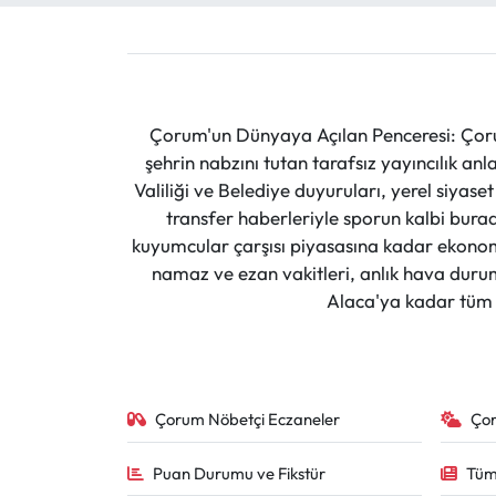
Çorum'un Dünyaya Açılan Penceresi: Çoru
şehrin nabzını tutan tarafsız yayıncılık an
Valiliği ve Belediye duyuruları, yerel siyas
transfer haberleriyle sporun kalbi burad
kuyumcular çarşısı piyasasına kadar ekonomi
namaz ve ezan vakitleri, anlık hava durumu
Alaca'ya kadar tüm il
Çorum Nöbetçi Eczaneler
Ço
Puan Durumu ve Fikstür
Tüm