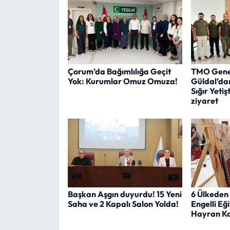
Çorum’da Bağımlılığa Geçit
TMO Gene
Yok: Kurumlar Omuz Omuza!
Güldal’da
Sığır Yetişt
ziyaret
Başkan Aşgın duyurdu! 15 Yeni
6 Ülkeden
Saha ve 2 Kapalı Salon Yolda!
Engelli Eğ
Hayran Ka