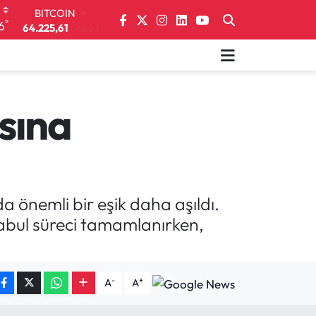
BITCOIN
°
6
64.225,61
-0.63
DOLAR
47,6704
0
EURO
55,0406
-0.08
STERLİN
sına
64,2143
0
GRAM ALTIN
6510.40
0.45
BİST100
13.799
70
önemli bir eşik daha aşıldı.
kabul süreci tamamlanırken,
-
+
A
A