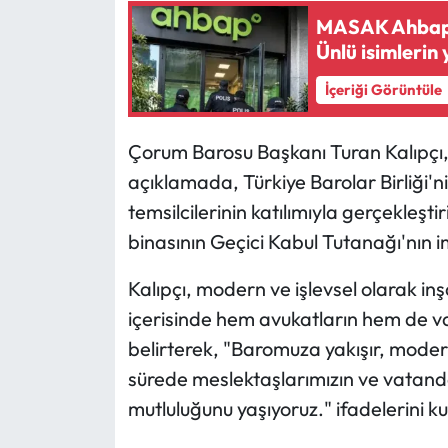
MASAK Ahbap de
Mecitözü Haberleri
Ünlü isimlerin 
İçeriği Görüntüle
Oğuzlar Haberleri
Ortaköy Haberleri
Çorum Barosu Başkanı Turan Kalıpçı
açıklamada, Türkiye Barolar Birliği'nin 
Osmancık Haberleri
temsilcilerinin katılımıyla gerçekleşt
binasının Geçici Kabul Tutanağı'nın 
Otomotiv
Kalıpçı, modern ve işlevsel olarak inş
Resmi İlan
içerisinde hem avukatların hem de v
belirterek, "Baromuza yakışır, modern 
Resmi Reklam
sürede meslektaşlarımızın ve vatand
Sağlık
mutluluğunu yaşıyoruz." ifadelerini ku