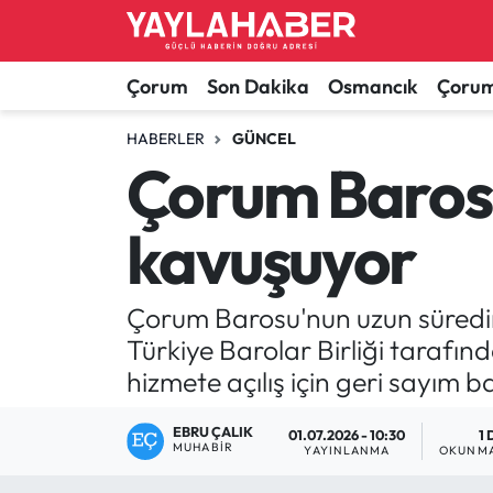
Alaca Haberleri
Çorum Nöbetçi Eczaneler
Çorum
Son Dakika
Osmancık
Çorum
Bayat Haberleri
Çorum Hava Durumu
HABERLER
GÜNCEL
Çorum Barosu
Bilgi - Keşfet Haberleri
Çorum Namaz Vakitleri
kavuşuyor
Bilim ve Teknoloji
Çorum Trafik Yoğunluk Haritası
Boğazkale Haberleri
TFF 1.Lig Puan Durumu ve Fikstür
Çorum Barosu'nun uzun süredir
Türkiye Barolar Birliği tarafın
Çorum Haberleri
Tüm Manşetler
hizmete açılış için geri sayım b
Çorum Son Dakika Haberleri
Son Dakika Haberleri
EBRU ÇALIK
01.07.2026 - 10:30
1 
MUHABIR
YAYINLANMA
OKUNMA
Dodurga Haberleri
Haber Arşivi