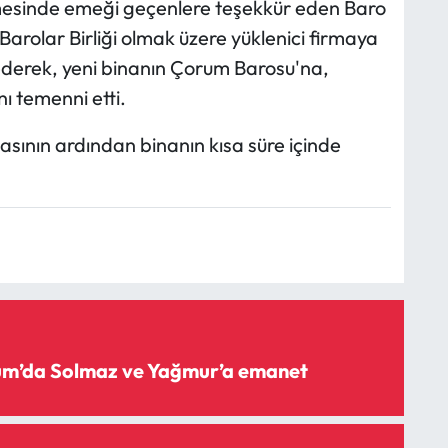
lmesinde emeği geçenlere teşekkür eden Baro
Barolar Birliği olmak üzere yüklenici firmaya
ederek, yeni binanın Çorum Barosu'na,
ı temenni etti.
sının ardından binanın kısa süre içinde
rum’da Solmaz ve Yağmur’a emanet