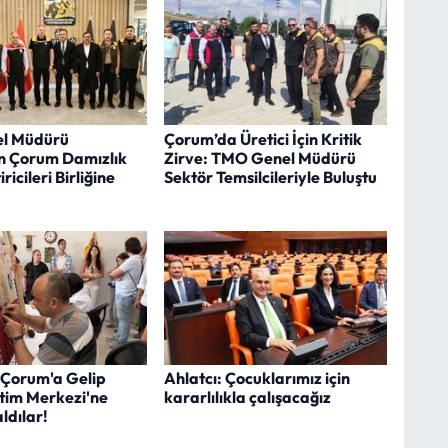
l Müdürü
Çorum’da Üretici İçin Kritik
n Çorum Damızlık
Zirve: TMO Genel Müdürü
iricileri Birliğine
Sektör Temsilcileriyle Buluştu
 Çorum'a Gelip
Ahlatcı: Çocuklarımız için
itim Merkezi'ne
kararlılıkla çalışacağız
ldılar!