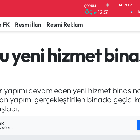
1
Öğle
12:51
 FK
Resmi İlan
Resmi Reklam
 yeni hizmet bina
 yapımı devam eden yeni hizmet binasında 
dan yapımı gerçekleştirilen binada geçici 
aşladı.
DK
 SÜRESI