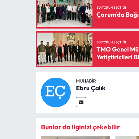
EDITÖRÜN SEÇTIĞI
Çorum’da Bağı
EDITÖRÜN SEÇTIĞI
TMO Genel Müd
Yetiştiricileri B
MUHABIR
Ebru Çalık
Bunlar da ilginizi çekebilir