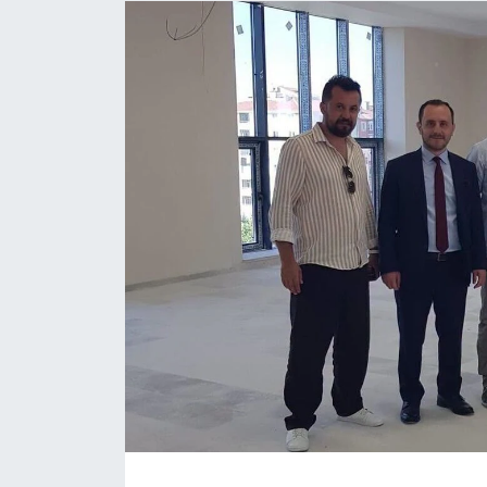
Eğitim
Ekonomi
Güncel
İskilip Haberleri
Kargı Haberleri
Kimdir?
Kültür Sanat
Laçin Haberleri
Magazin