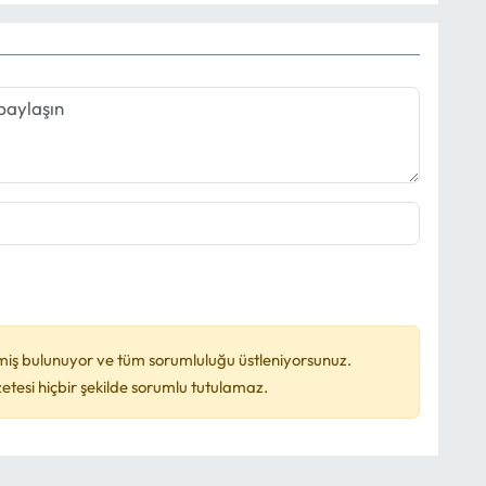
miş bulunuyor ve tüm sorumluluğu üstleniyorsunuz.
esi hiçbir şekilde sorumlu tutulamaz.