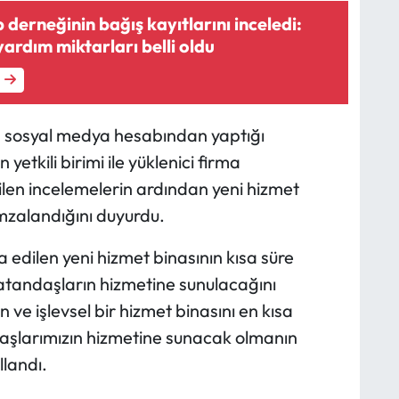
rneğinin bağış kayıtlarını inceledi:
yardım miktarları belli oldu
, sosyal medya hesabından yaptığı
yetkili birimi ile yüklenici firma
irilen incelemelerin ardından yeni hizmet
imzalandığını duyurdu.
a edilen yeni hizmet binasının kısa süre
atandaşların hizmetine sunulacağını
ve işlevsel bir hizmet binasını en kısa
aşlarımızın hizmetine sunacak olmanın
llandı.