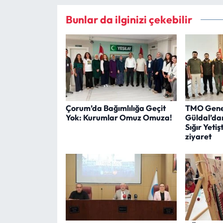
Bunlar da ilginizi çekebilir
Çorum’da Bağımlılığa Geçit
TMO Gene
Yok: Kurumlar Omuz Omuza!
Güldal’da
Sığır Yetişt
ziyaret