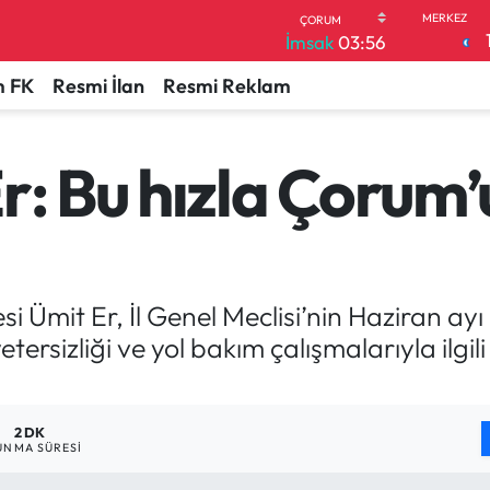
İmsak
03:56
 FK
Resmi İlan
Resmi Reklam
r: Bu hızla Çorum’
 Ümit Er, İl Genel Meclisi’nin Haziran ayı 
tersizliği ve yol bakım çalışmalarıyla ilgi
2 DK
UNMA SÜRESI