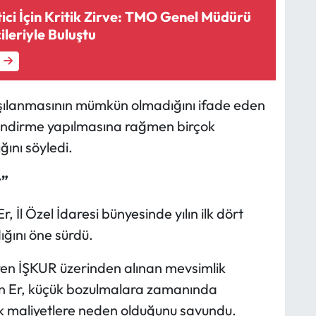
ci İçin Kritik Zirve: TMO Genel Müdürü
ileriyle Buluştu
rşılanmasının mümkün olmadığını ifade eden
lendirme yapılmasına rağmen birçok
ını söyledi.
r”
 İl Özel İdaresi bünyesinde yılın ilk dört
ğını öne sürdü.
ren İŞKUR üzerinden alınan mevsimlik
ten Er, küçük bozulmalara zamanında
 maliyetlere neden olduğunu savundu.