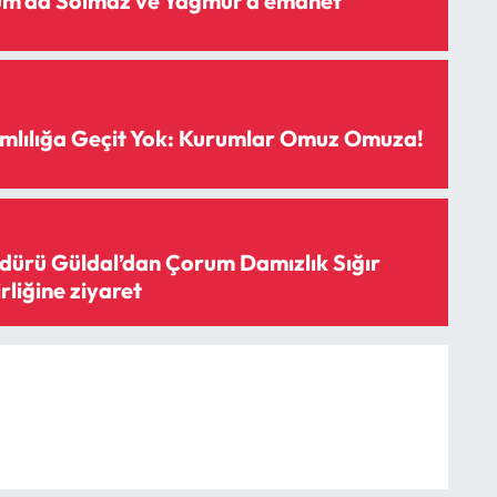
rum’da Solmaz ve Yağmur’a emanet
mlılığa Geçit Yok: Kurumlar Omuz Omuza!
ürü Güldal’dan Çorum Damızlık Sığır
irliğine ziyaret