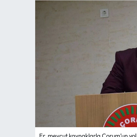
Eğitim
Ekonomi
Güncel
İskilip Haberleri
Kargı Haberleri
Kimdir?
Kültür Sanat
Laçin Haberleri
Er, mevcut kaynaklarla Çorum’un yol 
Magazin