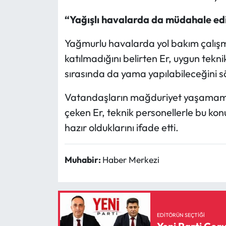
“Yağışlı havalarda da müdahale edi
Yağmurlu havalarda yol bakım çalış
katılmadığını belirten Er, uygun tekn
sırasında da yama yapılabileceğini s
Vatandaşların mağduriyet yaşamama
çeken Er, teknik personellerle bu k
hazır olduklarını ifade etti.
Muhabir:
Haber Merkezi
EDITÖRÜN SEÇTIĞI