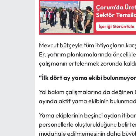
Siyaset
Çorum’da Üreti
Sektör Temsilc
Spor
İçeriği Görüntüle
Sungurlu Haberleri
Mevcut bütçeyle tüm ihtiyaçların ka
Turizm
Er, yatırım planlamalarında öncelik
çalışmanın ertelenmek zorunda kaldığ
Uğurludağ Haberleri
“İlk dört ay yama ekibi bulunmuyo
Yaşam
Yol bakım çalışmalarına da değinen Er,
Yayla Haber
ayında aktif yama ekibinin bulunmadı
Yemek Tarifleri
Yama ekiplerinin beşinci aydan itiba
personellerle oluşturulduğunu belir
Yerel Haberler
müdahale edilmemesinin daha büyük