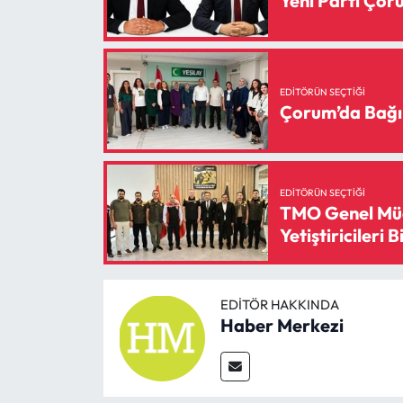
Yeni Parti Ço
EDITÖRÜN SEÇTIĞI
Çorum’da Bağı
EDITÖRÜN SEÇTIĞI
TMO Genel Müd
Yetiştiricileri B
EDITÖR HAKKINDA
Haber Merkezi