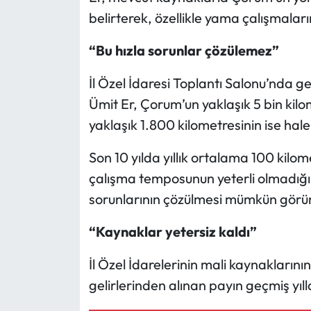
belirterek, özellikle yama çalışmaları
Mecitözü Haberleri
“Bu hızla sorunlar çözülemez”
Oğuzlar Haberleri
İl Özel İdaresi Toplantı Salonu’nda g
Ümit Er, Çorum’un yaklaşık 5 bin kilo
Ortaköy Haberleri
yaklaşık 1.800 kilometresinin ise hale
Osmancık Haberleri
Son 10 yılda yıllık ortalama 100 kilom
Otomotiv
çalışma temposunun yeterli olmadığı
sorunlarının çözülmesi mümkün görü
Resmi İlan
“Kaynaklar yetersiz kaldı”
Resmi Reklam
İl Özel İdarelerinin mali kaynaklarının 
Sağlık
gelirlerinden alınan payın geçmiş yıl