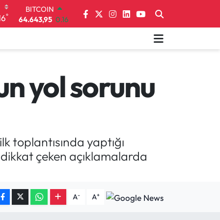
64.643,95
0.16
°
16
DOLAR
47,6704
0
EURO
55,0406
-0.08
STERLİN
64,2143
0
un yol sorunu
GRAM ALTIN
6500.87
0.12
BİST100
13.799
70
ilk toplantısında yaptığı
li dikkat çeken açıklamalarda
-
+
A
A