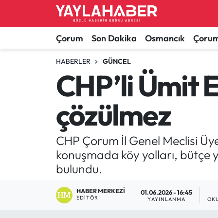
Alaca Haberleri
Çorum Nöbetçi Eczaneler
Çorum
Son Dakika
Osmancık
Çorum
Bayat Haberleri
Çorum Hava Durumu
HABERLER
GÜNCEL
CHP’li Ümit E
Bilgi - Keşfet Haberleri
Çorum Namaz Vakitleri
çözülmez
Bilim ve Teknoloji
Çorum Trafik Yoğunluk Haritası
Boğazkale Haberleri
TFF 1.Lig Puan Durumu ve Fikstür
CHP Çorum İl Genel Meclisi Üyesi
konuşmada köy yolları, bütçe ye
Çorum Haberleri
Tüm Manşetler
bulundu.
Çorum Son Dakika Haberleri
Son Dakika Haberleri
HABER MERKEZI
01.06.2026 - 16:45
EDITÖR
YAYINLANMA
OK
Dodurga Haberleri
Haber Arşivi