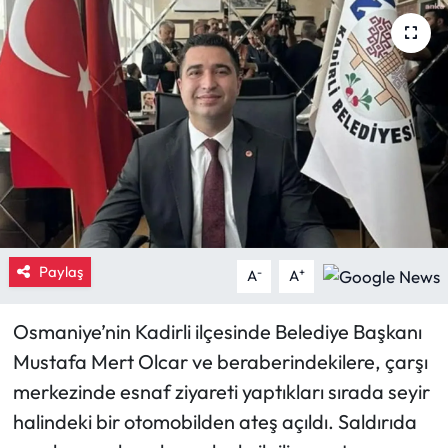
Eğitim
Ekonomi
Güncel
İskilip Haberleri
Kargı Haberleri
Paylaş
-
+
A
A
Kimdir?
Osmaniye’nin Kadirli ilçesinde Belediye Başkanı
Kültür Sanat
Mustafa Mert Olcar ve beraberindekilere, çarşı
merkezinde esnaf ziyareti yaptıkları sırada seyir
Laçin Haberleri
halindeki bir otomobilden ateş açıldı. Saldırıda
Magazin