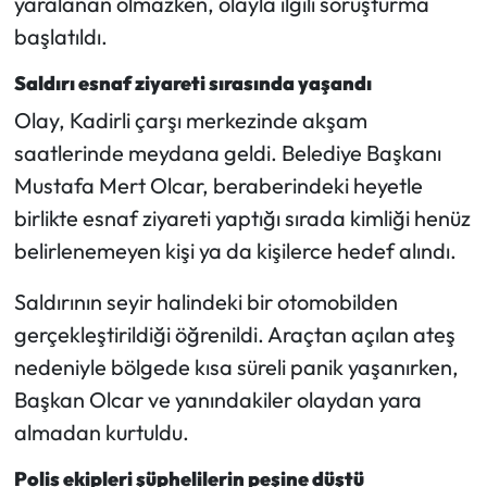
yaralanan olmazken, olayla ilgili soruşturma
başlatıldı.
Mecitözü Haberleri
Saldırı esnaf ziyareti sırasında yaşandı
Oğuzlar Haberleri
Olay, Kadirli çarşı merkezinde akşam
saatlerinde meydana geldi. Belediye Başkanı
Ortaköy Haberleri
Mustafa Mert Olcar, beraberindeki heyetle
birlikte esnaf ziyareti yaptığı sırada kimliği henüz
Osmancık Haberleri
belirlenemeyen kişi ya da kişilerce hedef alındı.
Otomotiv
Saldırının seyir halindeki bir otomobilden
Resmi İlan
gerçekleştirildiği öğrenildi. Araçtan açılan ateş
nedeniyle bölgede kısa süreli panik yaşanırken,
Resmi Reklam
Başkan Olcar ve yanındakiler olaydan yara
almadan kurtuldu.
Sağlık
Polis ekipleri şüphelilerin peşine düştü