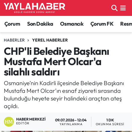
Alaca Haberleri
Çorum Nöbetçi Eczaneler
Çorum
Son Dakika
Osmancık
Çorum FK
Resmi
Bayat Haberleri
Çorum Hava Durumu
HABERLER
YEREL HABERLER
CHP'li Belediye Başkanı
Bilgi - Keşfet Haberleri
Çorum Namaz Vakitleri
Mustafa Mert Olcar'a
Bilim ve Teknoloji
Çorum Trafik Yoğunluk Haritası
silahlı saldırı
Boğazkale Haberleri
TFF 1.Lig Puan Durumu ve Fikstür
Osmaniye’nin Kadirli ilçesinde Belediye Başkanı
Mustafa Mert Olcar’ın esnaf ziyareti sırasında
Çorum Haberleri
Tüm Manşetler
bulunduğu heyete seyir halindeki araçtan ateş
açıldı.
Çorum Son Dakika Haberleri
Son Dakika Haberleri
HABER MERKEZI
09.07.2026 - 12:04
1 DK
EDITÖR
YAYINLANMA
OKUNMA SÜRESI
Dodurga Haberleri
Haber Arşivi