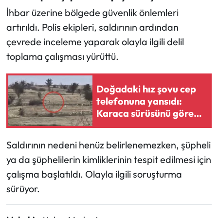
Siyaset
İhbar üzerine bölgede güvenlik önlemleri
artırıldı. Polis ekipleri, saldırının ardından
Spor
çevrede inceleme yaparak olayla ilgili delil
Sungurlu Haberleri
toplama çalışması yürüttü.
Turizm
Doğadaki hız şovu cep
telefonuna yansıdı:
Uğurludağ Haberleri
Karaca sürüsünü gören
vatandaşlar gözlerine
Yaşam
inanamadı
Saldırının nedeni henüz belirlenemezken, şüpheli
Yayla Haber
ya da şüphelilerin kimliklerinin tespit edilmesi için
çalışma başlatıldı. Olayla ilgili soruşturma
Yemek Tarifleri
sürüyor.
Yerel Haberler