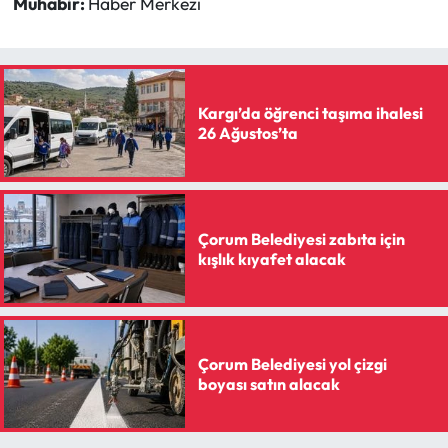
Muhabir:
Haber Merkezi
Kargı’da öğrenci taşıma ihalesi
26 Ağustos’ta
Çorum Belediyesi zabıta için
kışlık kıyafet alacak
Çorum Belediyesi yol çizgi
boyası satın alacak