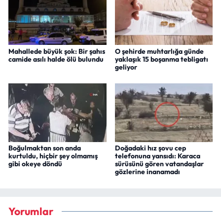
Mahallede büyük şok: Bir şahıs
O şehirde muhtarlığa günde
camide asılı halde ölü bulundu
yaklaşık 15 boşanma tebligatı
geliyor
Boğulmaktan son anda
Doğadaki hız şovu cep
kurtuldu, hiçbir şey olmamış
telefonuna yansıdı: Karaca
gibi okeye döndü
sürüsünü gören vatandaşlar
gözlerine inanamadı
Yorumlar