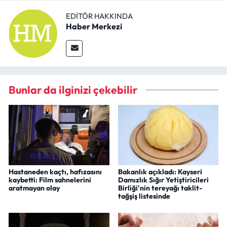
EDITÖR HAKKINDA
Haber Merkezi
Bunlar da ilginizi çekebilir
Hastaneden kaçtı, hafızasını
Bakanlık açıkladı: Kayseri
kaybetti: Film sahnelerini
Damızlık Sığır Yetiştiricileri
aratmayan olay
Birliği'nin tereyağı taklit-
tağşiş listesinde