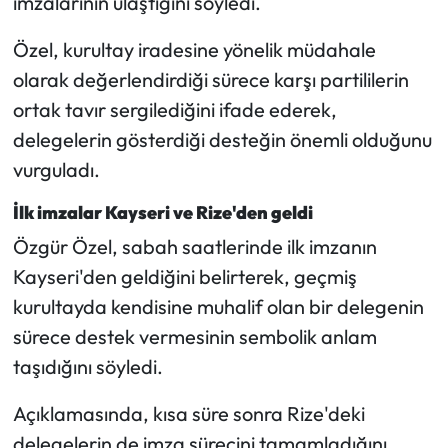
imzalarının ulaştığını söyledi.
Mecitözü Haberleri
Özel, kurultay iradesine yönelik müdahale
olarak değerlendirdiği sürece karşı partililerin
Oğuzlar Haberleri
ortak tavır sergilediğini ifade ederek,
delegelerin gösterdiği desteğin önemli olduğunu
Ortaköy Haberleri
vurguladı.
Osmancık Haberleri
İlk imzalar Kayseri ve Rize'den geldi
Özgür Özel, sabah saatlerinde ilk imzanın
Otomotiv
Kayseri'den geldiğini belirterek, geçmiş
Resmi İlan
kurultayda kendisine muhalif olan bir delegenin
sürece destek vermesinin sembolik anlam
Resmi Reklam
taşıdığını söyledi.
Sağlık
Açıklamasında, kısa süre sonra Rize'deki
delegelerin de imza sürecini tamamladığını