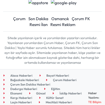
Çorum
Son Dakika
Osmancık
Çorum FK
Resmi İlan
Resmi Reklam
Sitede yayınlanan içerik ve yorumlardan yazarları sorumludur.
Yayınlanan yorumlardan Çorum Haber, Çorum FK, Çorum Son
Dakika | Yayla Haber sorumlu tutulamaz. Sitedeki tüm harici linkler
ayrı bir sayfada açılır. Sitemizde yayınlanan haber, köşe yazıları ve
fotoğraflar izin alınmaksızın kaynak gösterilse dahi, herhangi bir
ortamda kullanılamaz ve yayınlanamaz
Alaca Haberleri
Bayat Haberleri
Boğazkale Haberleri
Çorum Haberleri
Çorum Son Dakika Haberleri
Dodurga Haberleri
Eğitim
Haber
Ekonomi
Güncel
İskilip Haberleri
Yazılımı:
Kargı Haberleri
Kültür Sanat
TE Bilişim
Laçin Haberleri
Mecitözü Haberleri