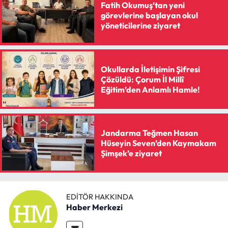
Fatih Okumuş’tan yeni
görevlerine başlayan okul
yöneticilerine ziyaret
Okullarda İletişimin Şifresi
Çözüldü: Çorum İl Millî
Eğitim’den Anlamlı Hamle!
Jandarma Teğmen Hasan
Hüseyin Seven’den Kaymakam
Şimşek’e ziyaret
EDITÖR HAKKINDA
Haber Merkezi