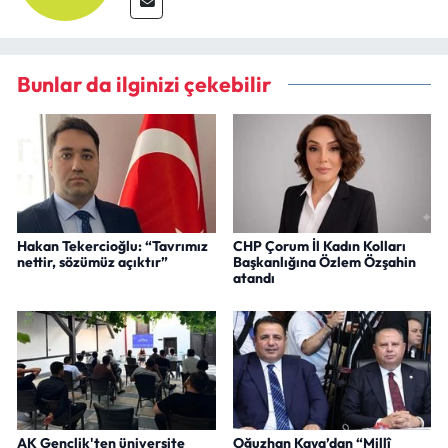
Bunlar da ilginizi çekebilir
Hakan Tekercioğlu: “Tavrımız
CHP Çorum İl Kadın Kolları
nettir, sözümüz açıktır”
Başkanlığına Özlem Özşahin
atandı
AK Gençlik'ten üniversite
Oğuzhan Kaya’dan “Millî