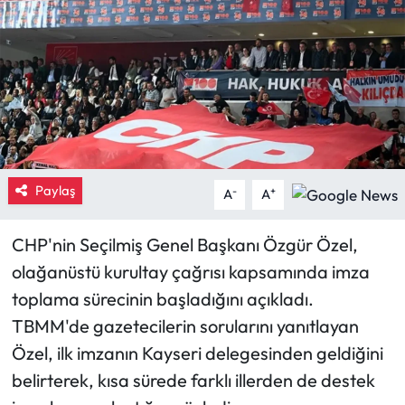
Eğitim
Ekonomi
Güncel
İskilip Haberleri
Paylaş
-
+
A
A
Kargı Haberleri
CHP'nin Seçilmiş Genel Başkanı Özgür Özel,
Kimdir?
olağanüstü kurultay çağrısı kapsamında imza
toplama sürecinin başladığını açıkladı.
Kültür Sanat
TBMM'de gazetecilerin sorularını yanıtlayan
Özel, ilk imzanın Kayseri delegesinden geldiğini
Laçin Haberleri
belirterek, kısa sürede farklı illerden de destek
Magazin