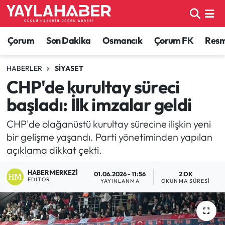
Alaca Haberleri
Çorum Nöbetçi Eczaneler
Çorum
Son Dakika
Osmancık
Çorum FK
Resmi
Bayat Haberleri
Çorum Hava Durumu
HABERLER
SIYASET
CHP'de kurultay süreci
Bilgi - Keşfet Haberleri
Çorum Namaz Vakitleri
başladı: İlk imzalar geldi
Bilim ve Teknoloji
Çorum Trafik Yoğunluk Haritası
CHP'de olağanüstü kurultay sürecine ilişkin yeni
bir gelişme yaşandı. Parti yönetiminden yapılan
Boğazkale Haberleri
TFF 1.Lig Puan Durumu ve Fikstür
açıklama dikkat çekti.
Çorum Haberleri
Tüm Manşetler
HABER MERKEZI
01.06.2026 - 11:56
2 DK
EDITÖR
YAYINLANMA
OKUNMA SÜRESI
Çorum Son Dakika Haberleri
Son Dakika Haberleri
Dodurga Haberleri
Haber Arşivi