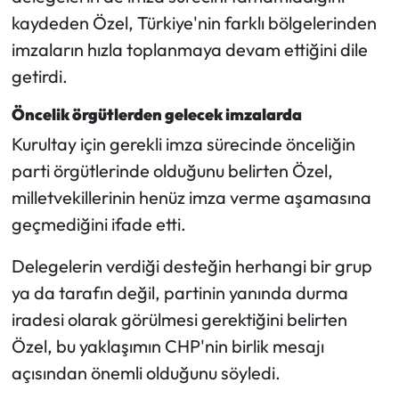
Siyaset
kaydeden Özel, Türkiye'nin farklı bölgelerinden
imzaların hızla toplanmaya devam ettiğini dile
Spor
getirdi.
Sungurlu Haberleri
Öncelik örgütlerden gelecek imzalarda
Turizm
Kurultay için gerekli imza sürecinde önceliğin
parti örgütlerinde olduğunu belirten Özel,
Uğurludağ Haberleri
milletvekillerinin henüz imza verme aşamasına
geçmediğini ifade etti.
Yaşam
Delegelerin verdiği desteğin herhangi bir grup
Yayla Haber
ya da tarafın değil, partinin yanında durma
iradesi olarak görülmesi gerektiğini belirten
Yemek Tarifleri
Özel, bu yaklaşımın CHP'nin birlik mesajı
Yerel Haberler
açısından önemli olduğunu söyledi.