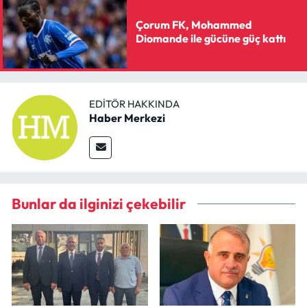
Çorum FK, Mohammed
Diomande ile gücüne güç kattı
EDITÖR HAKKINDA
Haber Merkezi
Bunlar da ilginizi çekebilir