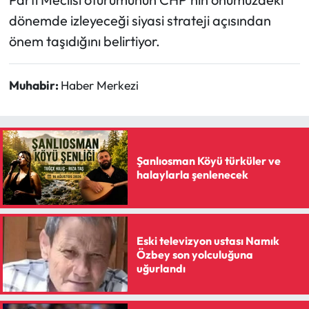
dönemde izleyeceği siyasi strateji açısından
önem taşıdığını belirtiyor.
Muhabir:
Haber Merkezi
Şanlıosman Köyü türküler ve
halaylarla şenlenecek
Eski televizyon ustası Namık
Özbey son yolculuğuna
uğurlandı