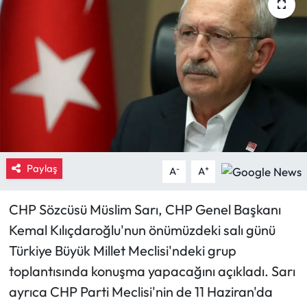
Eğitim
Ekonomi
Güncel
İskilip Haberleri
Kargı Haberleri
Paylaş
-
+
A
A
Kimdir?
CHP Sözcüsü Müslim Sarı, CHP Genel Başkanı
Kemal Kılıçdaroğlu'nun önümüzdeki salı günü
Kültür Sanat
Türkiye Büyük Millet Meclisi'ndeki grup
Laçin Haberleri
toplantısında konuşma yapacağını açıkladı. Sarı
ayrıca CHP Parti Meclisi'nin de 11 Haziran'da
Magazin