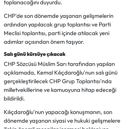
toplanacağını duyurdu.
Mecitözü Haberleri
CHP'de son dönemde yaşanan gelişmelerin
ardından yapılacak grup toplantısı ve Parti
Oğuzlar Haberleri
Meclisi toplantısı, parti içinde atılacak yeni
adımlar açısından önem taşıyor.
Ortaköy Haberleri
Salı günü kürsüye çıkacak
Osmancık Haberleri
CHP Sözcüsü Müslim Sarı tarafından yapılan
açıklamada, Kemal Kılıçdaroğlu'nun salı günü
Otomotiv
gerçekleştirilecek CHP Grup Toplantısı'nda
Resmi İlan
milletvekillerine ve kamuoyuna hitap edeceği
bildirildi.
Resmi Reklam
Kılıçdaroğlu'nun yapacağı konuşmanın, son
Sağlık
dönemde yaşanan siyasi ve hukuki gelişmelere