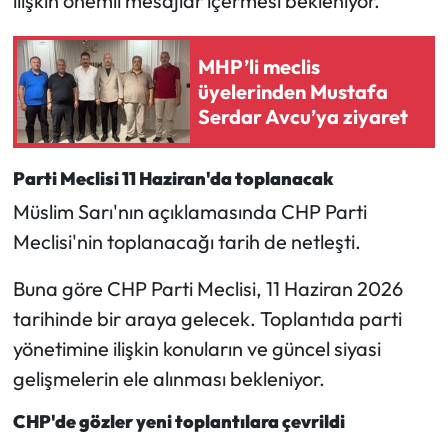
ilişkin önemli mesajlar içermesi bekleniyor.
Siyaset
Spor
MHP’li meclis
üyelerinden Mustafa
Sungurlu Haberleri
Serdar Avcu’ya ziyaret
Turizm
Parti Meclisi 11 Haziran'da toplanacak
Müslim Sarı'nın açıklamasında CHP Parti
Uğurludağ Haberleri
Meclisi'nin toplanacağı tarih de netleşti.
Yaşam
Buna göre CHP Parti Meclisi, 11 Haziran 2026
Yayla Haber
tarihinde bir araya gelecek. Toplantıda parti
yönetimine ilişkin konuların ve güncel siyasi
Yemek Tarifleri
gelişmelerin ele alınması bekleniyor.
Yerel Haberler
CHP'de gözler yeni toplantılara çevrildi