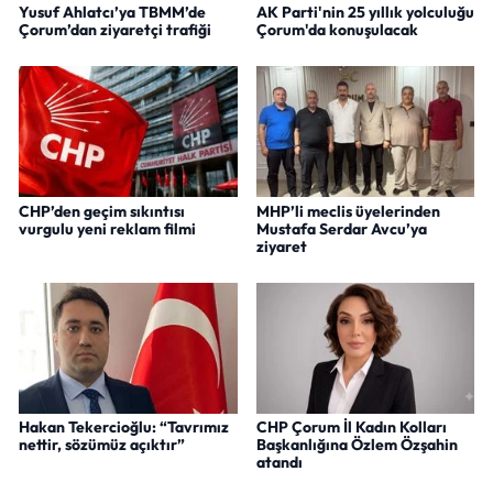
Yusuf Ahlatcı’ya TBMM’de
AK Parti'nin 25 yıllık yolculuğu
Çorum’dan ziyaretçi trafiği
Çorum'da konuşulacak
CHP’den geçim sıkıntısı
MHP’li meclis üyelerinden
vurgulu yeni reklam filmi
Mustafa Serdar Avcu’ya
ziyaret
Hakan Tekercioğlu: “Tavrımız
CHP Çorum İl Kadın Kolları
nettir, sözümüz açıktır”
Başkanlığına Özlem Özşahin
atandı