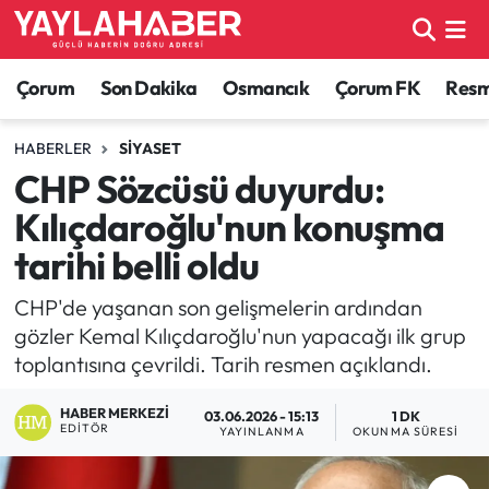
Alaca Haberleri
Çorum Nöbetçi Eczaneler
Çorum
Son Dakika
Osmancık
Çorum FK
Resmi
Bayat Haberleri
Çorum Hava Durumu
HABERLER
SIYASET
CHP Sözcüsü duyurdu:
Bilgi - Keşfet Haberleri
Çorum Namaz Vakitleri
Kılıçdaroğlu'nun konuşma
Bilim ve Teknoloji
Çorum Trafik Yoğunluk Haritası
tarihi belli oldu
Boğazkale Haberleri
TFF 1.Lig Puan Durumu ve Fikstür
CHP'de yaşanan son gelişmelerin ardından
gözler Kemal Kılıçdaroğlu'nun yapacağı ilk grup
Çorum Haberleri
Tüm Manşetler
toplantısına çevrildi. Tarih resmen açıklandı.
HABER MERKEZI
Çorum Son Dakika Haberleri
Son Dakika Haberleri
03.06.2026 - 15:13
1 DK
EDITÖR
YAYINLANMA
OKUNMA SÜRESI
Dodurga Haberleri
Haber Arşivi