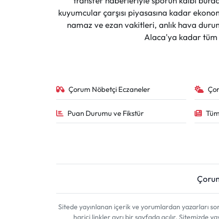
transfer haberleriyle sporun kalbi burad
kuyumcular çarşısı piyasasına kadar ekonomi
namaz ve ezan vakitleri, anlık hava durumu
Alaca'ya kadar tüm il
Çorum Nöbetçi Eczaneler
Ço
Puan Durumu ve Fikstür
Tüm
Çoru
Sitede yayınlanan içerik ve yorumlardan yazarları 
harici linkler ayrı bir sayfada açılır. Sitemizde