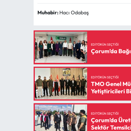
Siyaset
Muhabir:
Hacı Odabaş
Spor
Sungurlu Haberleri
EDITÖRÜN SEÇTIĞI
Turizm
Çorum’da Bağı
Uğurludağ Haberleri
Yaşam
EDITÖRÜN SEÇTIĞI
TMO Genel Müd
Yetiştiricileri B
Yayla Haber
Yemek Tarifleri
EDITÖRÜN SEÇTIĞI
Çorum’da Üreti
Yerel Haberler
Sektör Temsilci