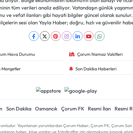
a atıyor. Bölge ekonomisinin lokomotifi olan sanayi ve ticare
nin tüm verileri analiz ediliyor. Vatandaşın günlük yaşamını
 ve vefat ilanları gibi hayati bilgiler güncel olarak sunulu
çelerin sesi olan Yayla Haber; doğru, hızlı ve güvenilir haber
rum Hava Durumu
Çorum Namaz Vakitleri
 Manşetler
Son Dakika Haberleri
m
Son Dakika
Osmancık
Çorum FK
Resmi İlan
Resmi 
sorumludur. Yayınlanan yorumlardan Çorum Haber, Çorum FK, Çorum Son D
 yayınlanan haber, köşe yazıları ve fotoğraflar izin alınmaksızın kaynak gös