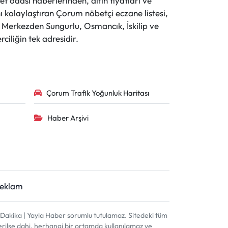
t odası haberlerinden, altın fiyatları ve
 kolaylaştıran Çorum nöbetçi eczane listesi,
r. Merkezden Sungurlu, Osmancık, İskilip ve
ciliğin tek adresidir.
Çorum Trafik Yoğunluk Haritası
Haber Arşivi
Reklam
akika | Yayla Haber sorumlu tutulamaz. Sitedeki tüm
terilse dahi, herhangi bir ortamda kullanılamaz ve