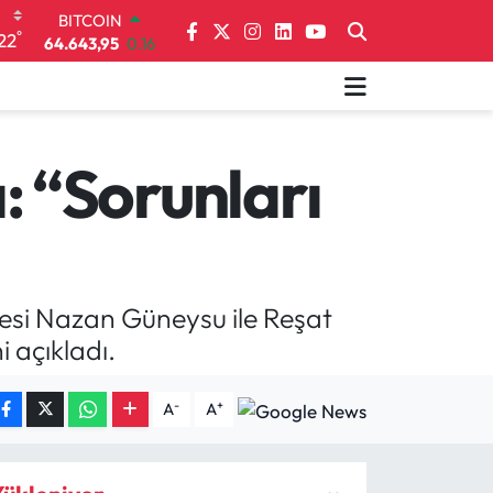
64.643,95
0.16
DOLAR
°
22
47,6006
0.06
EURO
55,0250
0.02
STERLİN
64,2398
0.2
 “Sorunları
GRAM ALTIN
6500.87
0.12
BİST100
13.799
70
yesi Nazan Güneysu ile Reşat
 açıkladı.
-
+
A
A