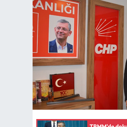
Eğitim
Ekonomi
Güncel
İskilip Haberleri
Kargı Haberleri
Kimdir?
Kültür Sanat
Laçin Haberleri
TBMM'de dokun
Magazin