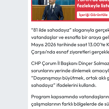
fezlekeyle list
Mecitözü Haberleri
İçeriği Görüntüle
Oğuzlar Haberleri
“81 ilde sahadayız” sloganıyla gerç
Ortaköy Haberleri
vatandaşlar ve esnafla bir araya gel
Mayıs 2026 tarihinde saat 13.00’te K
Osmancık Haberleri
Çarşısı’nda esnaf ziyaretleri gerçekle
Otomotiv
CHP Çorum İl Başkanı Dinçer Solmaz
sorunlarını yerinde dinlemek amacıyl
Resmi İlan
“Dayanışmayı büyütmek, ortak aklı gü
sahadayız” ifadelerini kullandı.
Resmi Reklam
Program kapsamında vatandaşların t
Sağlık
çalışmalarının farklı bölgelerde de sü