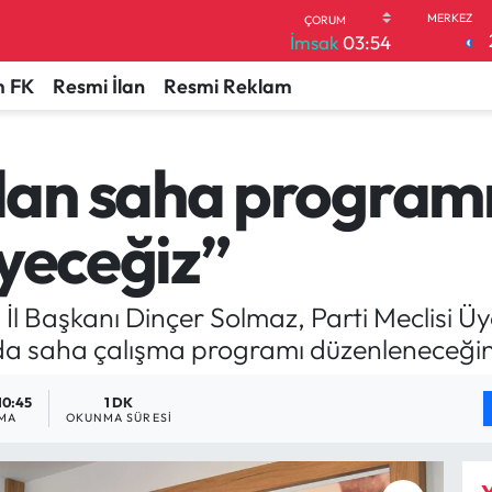
İmsak
03:54
 FK
Resmi İlan
Resmi Reklam
n saha programı:
eyeceğiz”
İl Başkanı Dinçer Solmaz, Parti Meclisi Ü
da saha çalışma programı düzenleneceğini
10:45
1 DK
MA
OKUNMA SÜRESI