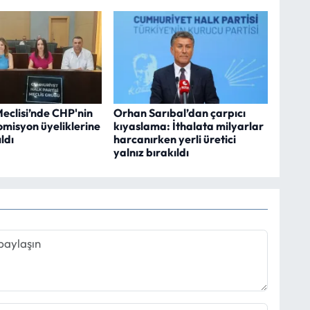
eclisi’nde CHP'nin
Orhan Sarıbal’dan çarpıcı
omisyon üyeliklerine
kıyaslama: İthalata milyarlar
ldı
harcanırken yerli üretici
yalnız bırakıldı