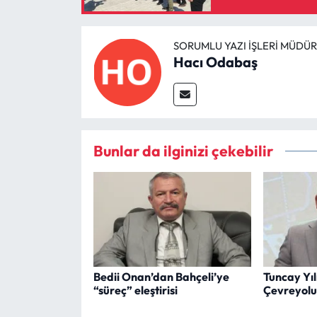
SORUMLU YAZI İŞLERI MÜDÜ
Hacı Odabaş
Bunlar da ilginizi çekebilir
Bedii Onan’dan Bahçeli’ye
Tuncay Yıl
“süreç” eleştirisi
Çevreyolu