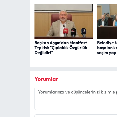
Başkan Aşgın’dan Manifest
Belediye M
Tepkisi: "Çıplaklık Özgürlük
boşalan k
Değildir!"
seçim yapı
Yorumlar