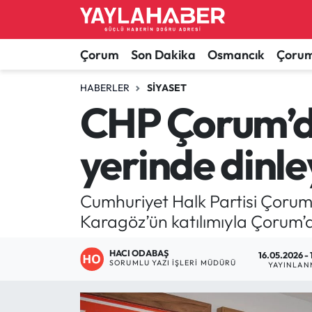
Alaca Haberleri
Çorum Nöbetçi Eczaneler
Çorum
Son Dakika
Osmancık
Çorum
Bayat Haberleri
Çorum Hava Durumu
HABERLER
SIYASET
CHP Çorum’da
Bilgi - Keşfet Haberleri
Çorum Namaz Vakitleri
yerinde dinl
Bilim ve Teknoloji
Çorum Trafik Yoğunluk Haritası
Boğazkale Haberleri
TFF 1.Lig Puan Durumu ve Fikstür
Cumhuriyet Halk Partisi Çorum 
Karagöz’ün katılımıyla Çorum’
Çorum Haberleri
Tüm Manşetler
HACI ODABAŞ
16.05.2026 - 
SORUMLU YAZI İŞLERI MÜDÜRÜ
Çorum Son Dakika Haberleri
Son Dakika Haberleri
YAYINLAN
Dodurga Haberleri
Haber Arşivi