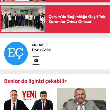
Çorum’da Bağımlılığa Geçit Yok:
Kurumlar Omuz Omuza!
MUHABIR
Ebru Çalık
Bunlar da ilginizi çekebilir