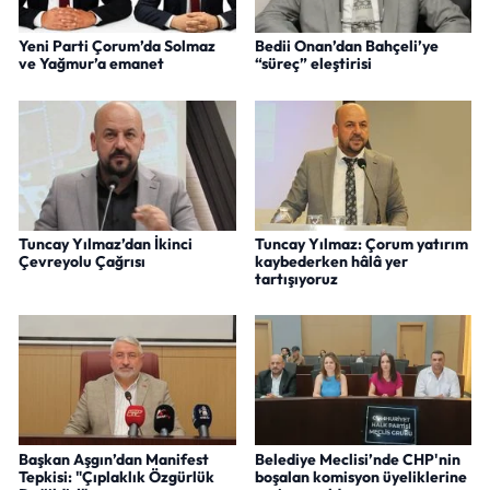
Yeni Parti Çorum’da Solmaz
Bedii Onan’dan Bahçeli’ye
ve Yağmur’a emanet
“süreç” eleştirisi
Tuncay Yılmaz’dan İkinci
Tuncay Yılmaz: Çorum yatırım
Çevreyolu Çağrısı
kaybederken hâlâ yer
tartışıyoruz
Başkan Aşgın’dan Manifest
Belediye Meclisi’nde CHP'nin
Tepkisi: "Çıplaklık Özgürlük
boşalan komisyon üyeliklerine