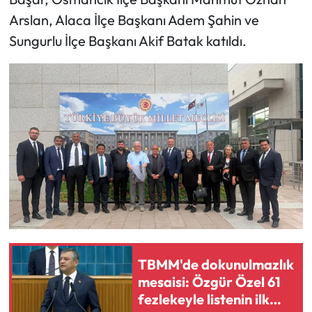
Arslan, Alaca İlçe Başkanı Adem Şahin ve
Mecitözü Haberleri
Sungurlu İlçe Başkanı Akif Batak katıldı.
Oğuzlar Haberleri
Ortaköy Haberleri
Osmancık Haberleri
Otomotiv
Resmi İlan
Resmi Reklam
TBMM'de dokunulmazlık
mesaisi: Özgür Özel 61
Sağlık
fezlekeyle listenin ilk