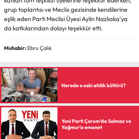
katılan tüm teşkilat üyelerine teşekkür ederken,
grup toplantısı ve Meclis gezisinde kendilerine
eşlik eden Parti Meclisi Üyesi Aylin Nazlıaka'ya
da katkılarından dolayı teşekkür etti.
Muhabir:
Ebru Çalık
Nerede o eski ahilik kültürü?
Yeni Parti Çorum’da Solmaz ve
Yağmur’a emanet