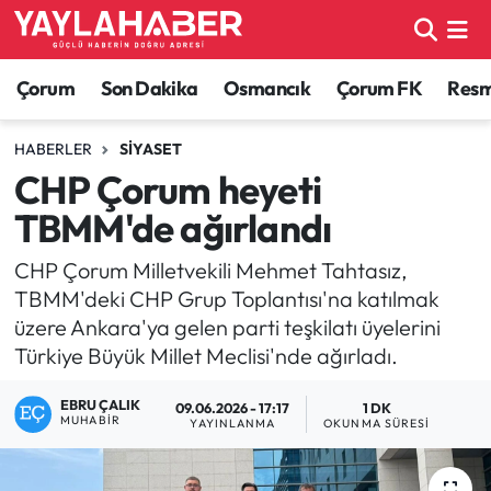
Alaca Haberleri
Çorum Nöbetçi Eczaneler
Çorum
Son Dakika
Osmancık
Çorum FK
Resmi
Bayat Haberleri
Çorum Hava Durumu
HABERLER
SIYASET
CHP Çorum heyeti
Bilgi - Keşfet Haberleri
Çorum Namaz Vakitleri
TBMM'de ağırlandı
Bilim ve Teknoloji
Çorum Trafik Yoğunluk Haritası
CHP Çorum Milletvekili Mehmet Tahtasız,
TBMM'deki CHP Grup Toplantısı'na katılmak
Boğazkale Haberleri
TFF 1.Lig Puan Durumu ve Fikstür
üzere Ankara'ya gelen parti teşkilatı üyelerini
Türkiye Büyük Millet Meclisi'nde ağırladı.
Çorum Haberleri
Tüm Manşetler
EBRU ÇALIK
09.06.2026 - 17:17
1 DK
Çorum Son Dakika Haberleri
Son Dakika Haberleri
MUHABIR
YAYINLANMA
OKUNMA SÜRESI
Dodurga Haberleri
Haber Arşivi