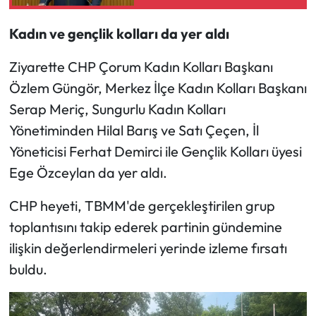
sırasında
Siyaset
Kadın ve gençlik kolları da yer aldı
Spor
Ziyarette CHP Çorum Kadın Kolları Başkanı
Sungurlu Haberleri
Özlem Güngör, Merkez İlçe Kadın Kolları Başkanı
Serap Meriç, Sungurlu Kadın Kolları
Turizm
Yönetiminden Hilal Barış ve Satı Çeçen, İl
Uğurludağ Haberleri
Yöneticisi Ferhat Demirci ile Gençlik Kolları üyesi
Ege Özceylan da yer aldı.
Yaşam
CHP heyeti, TBMM'de gerçekleştirilen grup
Yayla Haber
toplantısını takip ederek partinin gündemine
ilişkin değerlendirmeleri yerinde izleme fırsatı
Yemek Tarifleri
buldu.
Yerel Haberler