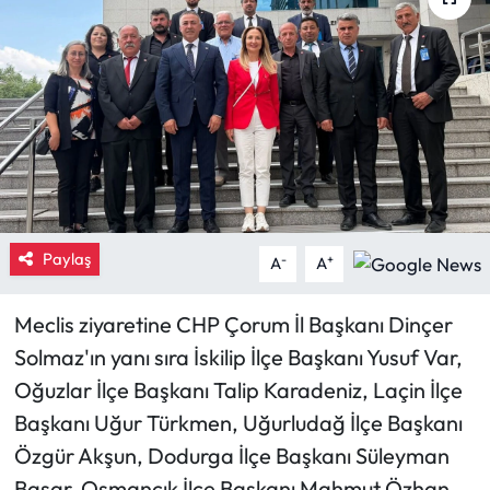
Eğitim
Ekonomi
Güncel
İskilip Haberleri
Paylaş
Kargı Haberleri
-
+
A
A
Kimdir?
Meclis ziyaretine CHP Çorum İl Başkanı Dinçer
Solmaz'ın yanı sıra İskilip İlçe Başkanı Yusuf Var,
Kültür Sanat
Oğuzlar İlçe Başkanı Talip Karadeniz, Laçin İlçe
Başkanı Uğur Türkmen, Uğurludağ İlçe Başkanı
Laçin Haberleri
Özgür Akşun, Dodurga İlçe Başkanı Süleyman
Magazin
Başar, Osmancık İlçe Başkanı Mahmut Özhan