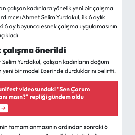
an çalışan kadınlara yönelik yeni bir çalışma
ımcısı Ahmet Selim Yurdakul, ilk 6 aylık
aki 6 ay boyunca esnek çalışma uygulamasının
açıkladı.
k çalışma önerildi
Selim Yurdakul, çalışan kadınların doğum
yeni bir model üzerinde durduklarını belirtti.
nifest videosundaki "Sen Çorum
nı mısın?" repliği gündem oldu
izninin tamamlanmasının ardından sonraki 6