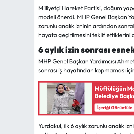
Milliyetçi Hareket Partisi, doğum yap
Mecitözü Haberleri
modeli önerdi. MHP Genel Başkan Yard
zorunlu analık izninin ardından sonr
Oğuzlar Haberleri
hayata geçirilmesini teklif ettiklerini 
Ortaköy Haberleri
6 aylık izin sonrası esne
Osmancık Haberleri
MHP Genel Başkan Yardımcısı Ahmet 
sonrası iş hayatından kopmaması için 
Otomotiv
Müftülüğün Ma
Resmi İlan
Belediye Başka
Resmi Reklam
İçeriği Görüntüle
Sağlık
Yurdakul, ilk 6 aylık zorunlu analık 