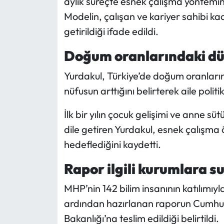
aylık süreçte esnek çalışma yöntemini
Siyaset
Modelin, çalışan ve kariyer sahibi 
Spor
getirildiği ifade edildi.
Doğum oranlarındaki düş
Sungurlu Haberleri
Yurdakul, Türkiye’de doğum oranlarının
Turizm
nüfusun arttığını belirterek aile polit
Uğurludağ Haberleri
İlk bir yılın çocuk gelişimi ve anne sü
dile getiren Yurdakul, esnek çalışma
Yaşam
hedeflediğini kaydetti.
Yayla Haber
Rapor ilgili kurumlara s
Yemek Tarifleri
MHP’nin 142 bilim insanının katılımıyl
ardından hazırlanan raporun Cumhurba
Yerel Haberler
Bakanlığı’na teslim edildiği belirtildi.