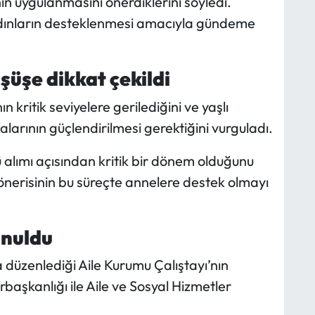
n uygulanmasını önerdiklerini söyledi.
kadınların desteklenmesi amacıyla gündeme
üşe dikkat çekildi
 kritik seviyelere gerilediğini ve yaşlı
ikalarının güçlendirilmesi gerektiğini vurguladı.
tü alımı açısından kritik bir dönem olduğunu
 önerisinin bu süreçte annelere destek olmayı
unuldu
a düzenlediği Aile Kurumu Çalıştayı’nın
şkanlığı ile Aile ve Sosyal Hizmetler