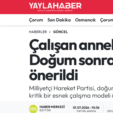
Alaca Haberleri
Çorum Nöbetçi Eczaneler
Çorum
Son Dakika
Osmancık
Çorum
Bayat Haberleri
Çorum Hava Durumu
HABERLER
GÜNCEL
Çalışan anne
Bilgi - Keşfet Haberleri
Çorum Namaz Vakitleri
Doğum sonras
Bilim ve Teknoloji
Çorum Trafik Yoğunluk Haritası
önerildi
Boğazkale Haberleri
TFF 1.Lig Puan Durumu ve Fikstür
Çorum Haberleri
Tüm Manşetler
Milliyetçi Hareket Partisi, do
kritik bir esnek çalışma modeli 
Çorum Son Dakika Haberleri
Son Dakika Haberleri
HABER MERKEZI
01.07.2026 - 10:36
Dodurga Haberleri
Haber Arşivi
EDITÖR
YAYINLANMA
OKU