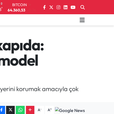
DOLAR
°
8
47,7069
0.17
EURO
55,0265
0.01
STERLİN
64,1897
0.02
GRAM ALTIN
kapıda:
6618.49
2.12
BİST100
 model
13.887
64
BITCOIN
64.360,53
-0.76
i yerini korumak amacıyla çok
-
+
A
A