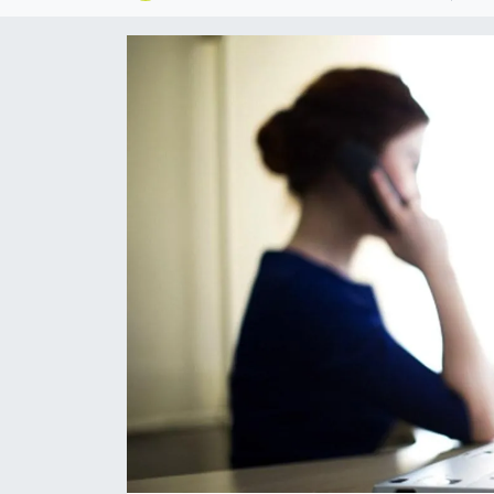
Eğitim
Ekonomi
Güncel
İskilip Haberleri
Kargı Haberleri
Kimdir?
Kültür Sanat
Laçin Haberleri
Magazin