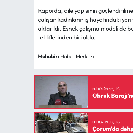
Raporda, aile yapısının güçlendirilm
çalışan kadınların iş hayatındaki yeri
aktarıldı. Esnek çalışma modeli de b
tekliflerinden biri oldu.
Muhabir:
Haber Merkezi
EDITÖRÜN SEÇTIĞI
Obruk Barajı’nd
EDITÖRÜN SEÇTIĞI
Çorum'da dehşe