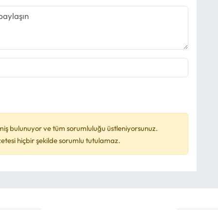
miş bulunuyor ve tüm sorumluluğu üstleniyorsunuz.
esi hiçbir şekilde sorumlu tutulamaz.