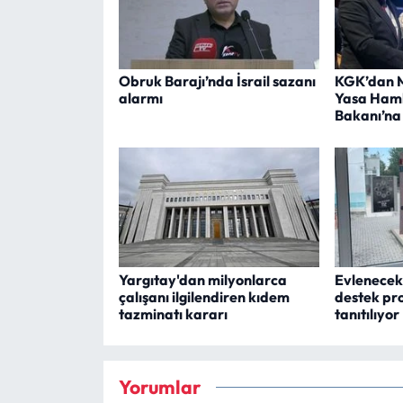
Obruk Barajı’nda İsrail sazanı
KGK’dan M
alarmı
Yasa Haml
Bakanı’na İ
Yargıtay'dan milyonlarca
Evlenecek
çalışanı ilgilendiren kıdem
destek pr
tazminatı kararı
tanıtılıyor
Yorumlar