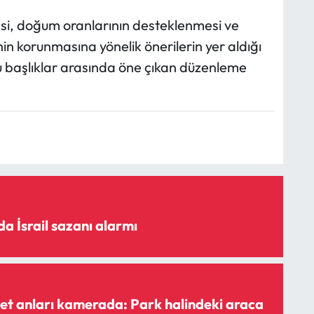
esi, doğum oranlarının desteklenmesi ve
nin korunmasına yönelik önerilerin yer aldığı
u başlıklar arasında öne çıkan düzenleme
a İsrail sazanı alarmı
t anları kamerada: Park halindeki araca