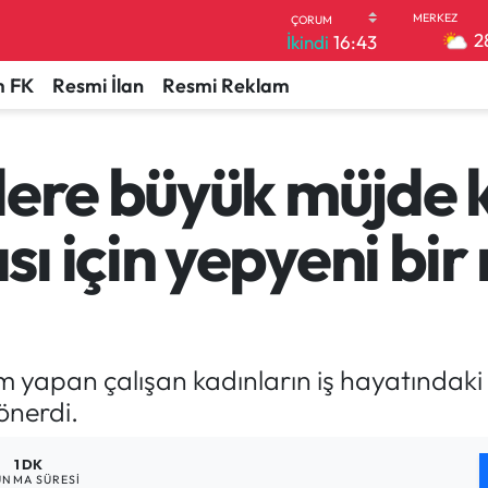
2
İkindi
16:43
 FK
Resmi İlan
Resmi Reklam
lere büyük müjde 
ı için yepyeni bir
ğum yapan çalışan kadınların iş hayatındak
önerdi.
1 DK
NMA SÜRESI