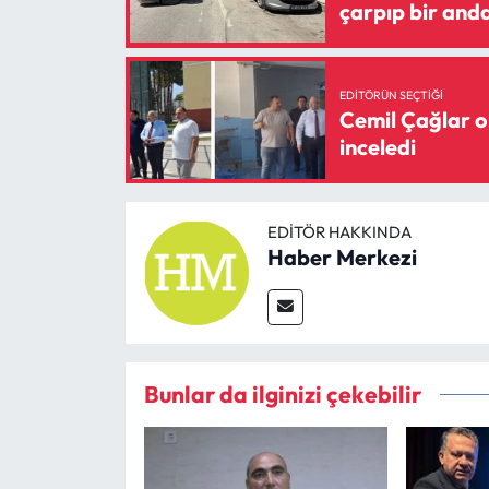
çarpıp bir anda
EDITÖRÜN SEÇTIĞI
Cemil Çağlar o
inceledi
EDITÖR HAKKINDA
Haber Merkezi
Bunlar da ilginizi çekebilir