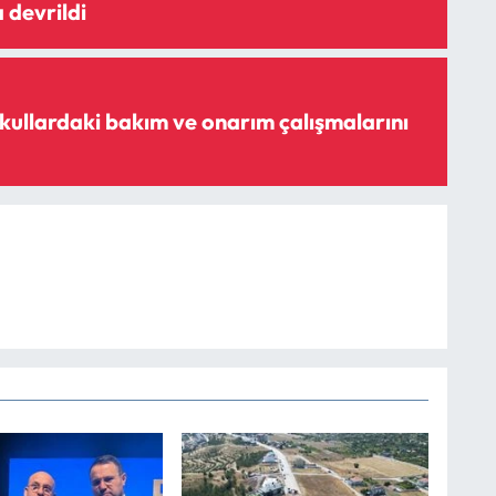
 devrildi
kullardaki bakım ve onarım çalışmalarını