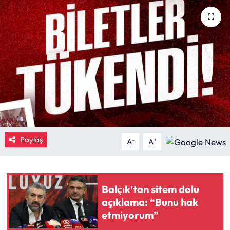
Eğitim
Ekonomi
Güncel
İskilip Haberleri
Kargı Haberleri
Paylaş
-
+
A
A
Kimdir?
Kültür Sanat
Balçık’tan sitem dolu
açıklama: “Bunu hak
Laçin Haberleri
etmiyorum”
Magazin