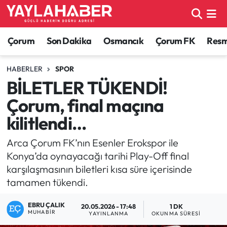
Alaca Haberleri
Çorum Nöbetçi Eczaneler
Çorum
Son Dakika
Osmancık
Çorum FK
Resmi
Bayat Haberleri
Çorum Hava Durumu
HABERLER
SPOR
BİLETLER TÜKENDİ!
Bilgi - Keşfet Haberleri
Çorum Namaz Vakitleri
Çorum, final maçına
Bilim ve Teknoloji
Çorum Trafik Yoğunluk Haritası
kilitlendi…
Boğazkale Haberleri
TFF 1.Lig Puan Durumu ve Fikstür
Arca Çorum FK’nın Esenler Erokspor ile
Konya’da oynayacağı tarihi Play-Off final
Çorum Haberleri
Tüm Manşetler
karşılaşmasının biletleri kısa süre içerisinde
tamamen tükendi.
Çorum Son Dakika Haberleri
Son Dakika Haberleri
EBRU ÇALIK
20.05.2026 - 17:48
1 DK
MUHABIR
YAYINLANMA
OKUNMA SÜRESI
Dodurga Haberleri
Haber Arşivi