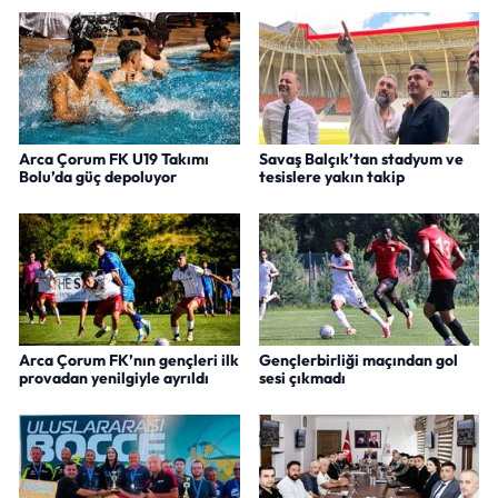
Arca Çorum FK U19 Takımı
Savaş Balçık’tan stadyum ve
Bolu’da güç depoluyor
tesislere yakın takip
Arca Çorum FK’nın gençleri ilk
Gençlerbirliği maçından gol
provadan yenilgiyle ayrıldı
sesi çıkmadı