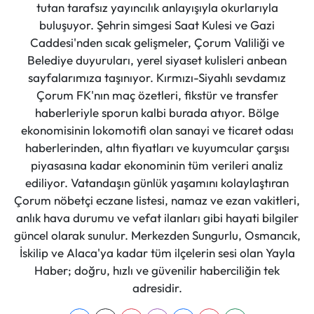
tutan tarafsız yayıncılık anlayışıyla okurlarıyla
buluşuyor. Şehrin simgesi Saat Kulesi ve Gazi
Caddesi'nden sıcak gelişmeler, Çorum Valiliği ve
Belediye duyuruları, yerel siyaset kulisleri anbean
sayfalarımıza taşınıyor. Kırmızı-Siyahlı sevdamız
Çorum FK'nın maç özetleri, fikstür ve transfer
haberleriyle sporun kalbi burada atıyor. Bölge
ekonomisinin lokomotifi olan sanayi ve ticaret odası
haberlerinden, altın fiyatları ve kuyumcular çarşısı
piyasasına kadar ekonominin tüm verileri analiz
ediliyor. Vatandaşın günlük yaşamını kolaylaştıran
Çorum nöbetçi eczane listesi, namaz ve ezan vakitleri,
anlık hava durumu ve vefat ilanları gibi hayati bilgiler
güncel olarak sunulur. Merkezden Sungurlu, Osmancık,
İskilip ve Alaca'ya kadar tüm ilçelerin sesi olan Yayla
Haber; doğru, hızlı ve güvenilir haberciliğin tek
adresidir.