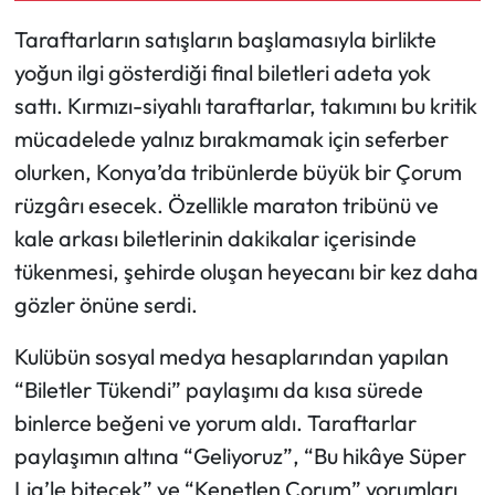
Taraftarların satışların başlamasıyla birlikte
Mecitözü Haberleri
yoğun ilgi gösterdiği final biletleri adeta yok
sattı. Kırmızı-siyahlı taraftarlar, takımını bu kritik
Oğuzlar Haberleri
mücadelede yalnız bırakmamak için seferber
Ortaköy Haberleri
olurken, Konya’da tribünlerde büyük bir Çorum
rüzgârı esecek. Özellikle maraton tribünü ve
Osmancık Haberleri
kale arkası biletlerinin dakikalar içerisinde
tükenmesi, şehirde oluşan heyecanı bir kez daha
Otomotiv
gözler önüne serdi.
Resmi İlan
Kulübün sosyal medya hesaplarından yapılan
“Biletler Tükendi” paylaşımı da kısa sürede
Resmi Reklam
binlerce beğeni ve yorum aldı. Taraftarlar
Sağlık
paylaşımın altına “Geliyoruz”, “Bu hikâye Süper
Lig’le bitecek” ve “Kenetlen Çorum” yorumları