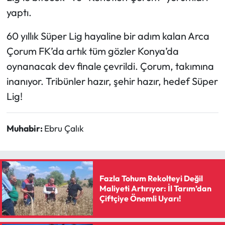
Siyaset
yaptı.
Spor
60 yıllık Süper Lig hayaline bir adım kalan Arca
Çorum FK’da artık tüm gözler Konya’da
Sungurlu Haberleri
oynanacak dev finale çevrildi. Çorum, takımına
Turizm
inanıyor. Tribünler hazır, şehir hazır, hedef Süper
Lig!
Uğurludağ Haberleri
Muhabir:
Ebru Çalık
Yaşam
Yayla Haber
Fazla Tohum Rekolteyi Değil
Yemek Tarifleri
Maliyeti Artırıyor: İl Tarım’dan
Çiftçiye Önemli Uyarı!
Yerel Haberler