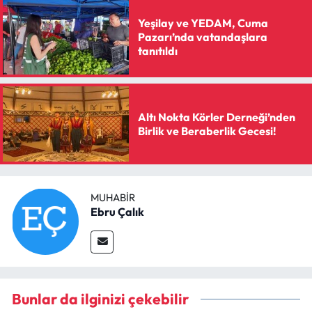
Yeşilay ve YEDAM, Cuma
Pazarı’nda vatandaşlara
tanıtıldı
Altı Nokta Körler Derneği’nden
Birlik ve Beraberlik Gecesi!
MUHABIR
Ebru Çalık
Bunlar da ilginizi çekebilir