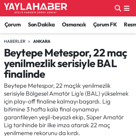
Alaca Haberleri
Çorum Nöbetçi Eczaneler
Çorum
Son Dakika
Osmancık
Çorum FK
Resmi
Bayat Haberleri
Çorum Hava Durumu
HABERLER
ANKARA
Beytepe Metespor, 22 maç
Bilgi - Keşfet Haberleri
Çorum Namaz Vakitleri
yenilmezlik serisiyle BAL
Bilim ve Teknoloji
Çorum Trafik Yoğunluk Haritası
finalinde
Boğazkale Haberleri
TFF 1.Lig Puan Durumu ve Fikstür
Beytepe Metespor, 22 maçlık yenilmezlik
serisiyle Bölgesel Amatör Lig’e (BAL) yükselmek
Çorum Haberleri
Tüm Manşetler
için play-off finaline kalmayı başardı. Lig
bitimine 3 hafta kala final oynamayı
Çorum Son Dakika Haberleri
Son Dakika Haberleri
garantileyen yeşil-beyazlı ekip, Süper Amatör
Lig tarihinde bir ilke imza atarak 22 maç
Dodurga Haberleri
Haber Arşivi
yenilmeme rekorunu da kırdı.