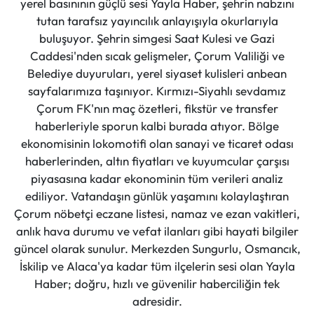
yerel basınının güçlü sesi Yayla Haber, şehrin nabzını
tutan tarafsız yayıncılık anlayışıyla okurlarıyla
buluşuyor. Şehrin simgesi Saat Kulesi ve Gazi
Caddesi'nden sıcak gelişmeler, Çorum Valiliği ve
Belediye duyuruları, yerel siyaset kulisleri anbean
sayfalarımıza taşınıyor. Kırmızı-Siyahlı sevdamız
Çorum FK'nın maç özetleri, fikstür ve transfer
haberleriyle sporun kalbi burada atıyor. Bölge
ekonomisinin lokomotifi olan sanayi ve ticaret odası
haberlerinden, altın fiyatları ve kuyumcular çarşısı
piyasasına kadar ekonominin tüm verileri analiz
ediliyor. Vatandaşın günlük yaşamını kolaylaştıran
Çorum nöbetçi eczane listesi, namaz ve ezan vakitleri,
anlık hava durumu ve vefat ilanları gibi hayati bilgiler
güncel olarak sunulur. Merkezden Sungurlu, Osmancık,
İskilip ve Alaca'ya kadar tüm ilçelerin sesi olan Yayla
Haber; doğru, hızlı ve güvenilir haberciliğin tek
adresidir.