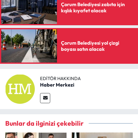
Çorum Belediyesi zabıta için
kışlık kıyafet alacak
Çorum Belediyesi yol çizgi
boyası satın alacak
EDITÖR HAKKINDA
Haber Merkezi
Bunlar da ilginizi çekebilir