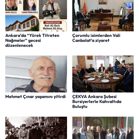
Ankara’da “Yürek Titreten
Çorumlu isimlerden Vali
Nağmeler” gecesi
Canbolat’a ziyaret
düzenlenecek
Mehmet Çınar yaşamını yitirdi
ÇEKVA Ankara Şubesi
Bursiyerlerle Kahvaltıda
Buluştu