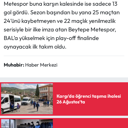
Siyaset
Metespor buna karşın kalesinde ise sadece 13
gol gördü. Sezon başından bu yana 25 maçtan
Spor
24’ünü kaybetmeyen ve 22 maçlık yenilmezlik
serisiyle bir ilke imza atan Beytepe Metespor,
Sungurlu Haberleri
BAL’a yükselmek için play-off finalinde
Turizm
oynayacak ilk takım oldu.
Uğurludağ Haberleri
Muhabir:
Haber Merkezi
Yaşam
Yayla Haber
Kargı’da öğrenci taşıma ihalesi
26 Ağustos’ta
Yemek Tarifleri
Yerel Haberler