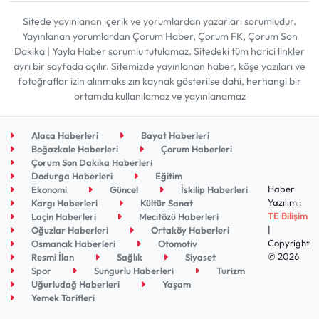
Sitede yayınlanan içerik ve yorumlardan yazarları sorumludur.
Yayınlanan yorumlardan Çorum Haber, Çorum FK, Çorum Son
Dakika | Yayla Haber sorumlu tutulamaz. Sitedeki tüm harici linkler
ayrı bir sayfada açılır. Sitemizde yayınlanan haber, köşe yazıları ve
fotoğraflar izin alınmaksızın kaynak gösterilse dahi, herhangi bir
ortamda kullanılamaz ve yayınlanamaz
Alaca Haberleri
Bayat Haberleri
Boğazkale Haberleri
Çorum Haberleri
Çorum Son Dakika Haberleri
Dodurga Haberleri
Eğitim
Haber
Ekonomi
Güncel
İskilip Haberleri
Yazılımı:
Kargı Haberleri
Kültür Sanat
TE Bilişim
Laçin Haberleri
Mecitözü Haberleri
|
Oğuzlar Haberleri
Ortaköy Haberleri
Copyright
Osmancık Haberleri
Otomotiv
© 2026
Resmi İlan
Sağlık
Siyaset
Spor
Sungurlu Haberleri
Turizm
Uğurludağ Haberleri
Yaşam
Yemek Tarifleri