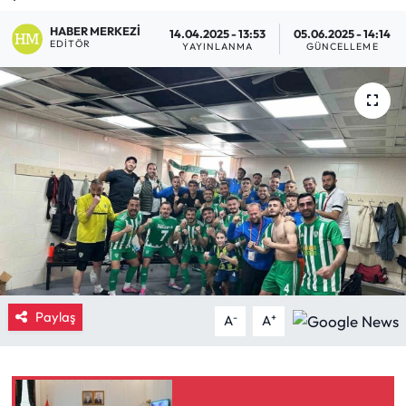
Eğitim
HABER MERKEZI
14.04.2025 - 13:53
05.06.2025 - 14:14
EDITÖR
YAYINLANMA
GÜNCELLEME
Ekonomi
Güncel
İskilip Haberleri
Kargı Haberleri
Kimdir?
Kültür Sanat
Paylaş
-
+
A
A
Laçin Haberleri
Magazin