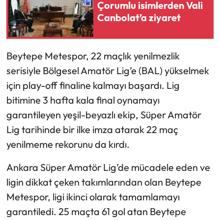
Çorumlu isimlerden Vali
Canbolat’a ziyaret
Mecitözü Haberleri
Oğuzlar Haberleri
Beytepe Metespor, 22 maçlık yenilmezlik
serisiyle Bölgesel Amatör Lig’e (BAL) yükselmek
Ortaköy Haberleri
için play-off finaline kalmayı başardı. Lig
Osmancık Haberleri
bitimine 3 hafta kala final oynamayı
garantileyen yeşil-beyazlı ekip, Süper Amatör
Otomotiv
Lig tarihinde bir ilke imza atarak 22 maç
yenilmeme rekorunu da kırdı.
Resmi İlan
Ankara Süper Amatör Lig’de mücadele eden ve
Resmi Reklam
ligin dikkat çeken takımlarından olan Beytepe
Metespor, ligi ikinci olarak tamamlamayı
Sağlık
garantiledi. 25 maçta 61 gol atan Beytepe