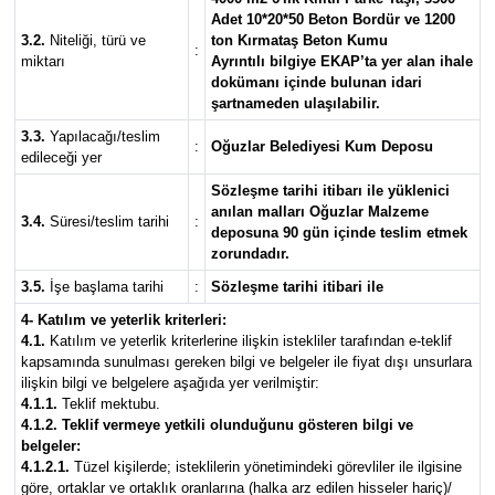
Adet 10*20*50 Beton Bordür ve 1200
3.2.
Niteliği, türü ve
ton Kırmataş Beton Kumu
Mecitözü Haberleri
:
miktarı
Ayrıntılı bilgiye EKAP’ta yer alan ihale
dokümanı içinde bulunan idari
şartnameden ulaşılabilir.
Oğuzlar Haberleri
3.3.
Yapılacağı/teslim
:
Oğuzlar Belediyesi Kum Deposu
edileceği yer
Ortaköy Haberleri
Sözleşme tarihi itibarı ile yüklenici
anılan malları Oğuzlar Malzeme
Osmancık Haberleri
3.4.
Süresi/teslim tarihi
:
deposuna 90 gün içinde teslim etmek
zorundadır.
Otomotiv
3.5.
İşe başlama tarihi
:
Sözleşme tarihi itibari ile
4- Katılım ve yeterlik kriterleri:
Resmi İlan
4.1.
Katılım ve yeterlik kriterlerine ilişkin istekliler tarafından e-teklif
kapsamında sunulması gereken bilgi ve belgeler ile fiyat dışı unsurlara
ilişkin bilgi ve belgelere aşağıda yer verilmiştir:
Resmi Reklam
4.1.1.
Teklif mektubu.
4.1.2. Teklif vermeye yetkili olunduğunu gösteren bilgi ve
Sağlık
belgeler:
4.1.2.1.
Tüzel kişilerde; isteklilerin yönetimindeki görevliler ile ilgisine
göre, ortaklar ve ortaklık oranlarına (halka arz edilen hisseler hariç)/