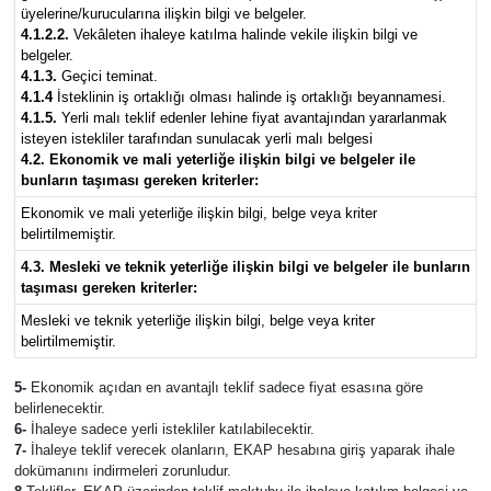
Siyaset
üyelerine/kurucularına ilişkin bilgi ve belgeler.
4.1.2.2.
Vekâleten ihaleye katılma halinde vekile ilişkin bilgi ve
belgeler.
Spor
4.1.3.
Geçici teminat.
4.1.4
İsteklinin iş ortaklığı olması halinde iş ortaklığı beyannamesi.
Sungurlu Haberleri
4.1.5.
Yerli malı teklif edenler lehine fiyat avantajından yararlanmak
isteyen istekliler tarafından sunulacak yerli malı belgesi
4.2. Ekonomik ve mali yeterliğe ilişkin bilgi ve belgeler ile
Turizm
bunların taşıması gereken kriterler:
Ekonomik ve mali yeterliğe ilişkin bilgi, belge veya kriter
Uğurludağ Haberleri
belirtilmemiştir.
4.3. Mesleki ve teknik yeterliğe ilişkin bilgi ve belgeler ile bunların
Yaşam
taşıması gereken kriterler:
Mesleki ve teknik yeterliğe ilişkin bilgi, belge veya kriter
Yayla Haber
belirtilmemiştir.
5-
Ekonomik açıdan en avantajlı teklif sadece fiyat esasına göre
Yemek Tarifleri
belirlenecektir.
6-
İhaleye sadece yerli istekliler katılabilecektir.
7-
İhaleye teklif verecek olanların, EKAP hesabına giriş yaparak ihale
Yerel Haberler
dokümanını indirmeleri zorunludur.