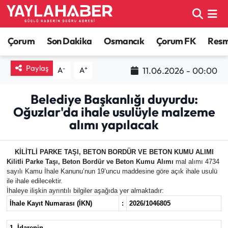
Alaca Haberleri
Çorum Nöbetçi Eczaneler
Çorum
Son Dakika
Osmancık
Çorum FK
Resmi
Bayat Haberleri
Çorum Hava Durumu
Paylaş
-
+
11.06.2026 - 00:00
A
A
Bilgi - Keşfet Haberleri
Çorum Namaz Vakitleri
Belediye Başkanlığı duyurdu:
Oğuzlar'da ihale usulüyle malzeme
Bilim ve Teknoloji
Çorum Trafik Yoğunluk Haritası
alımı yapılacak
Boğazkale Haberleri
TFF 1.Lig Puan Durumu ve Fikstür
KİLİTLİ PARKE TAŞI, BETON BORDÜR VE BETON KUMU ALIMI
Kilitli Parke Taşı, Beton Bordür ve Beton Kumu Alımı
mal alımı 4734
Çorum Haberleri
Tüm Manşetler
sayılı Kamu İhale Kanunu’nun 19’uncu maddesine göre açık ihale usulü
ile ihale edilecektir.
İhaleye ilişkin ayrıntılı bilgiler aşağıda yer almaktadır:
Çorum Son Dakika Haberleri
Son Dakika Haberleri
İhale Kayıt Numarası (İKN)
:
2026/1046805
Dodurga Haberleri
Haber Arşivi
1- İdarenin