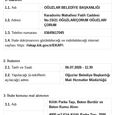
1.1.
Adı
:
OĞUZLAR BELEDİYE BAŞKANLIĞI
Eğitim
Karadonlu Mahallesi Fatih Caddesi
1.2.
Adresi
:
No:33/21 OĞUZLAR/ÇORUM OĞUZLAR/
Ekonomi
ÇORUM
1.3.
Telefon numarası
:
03645617045
Güncel
1.4.
İhale dokümanının görülebileceği ve indirilebileceği internet
sayfası https:
//ekap.kik.gov.tr/EKAP/:
İskilip Haberleri
Kargı Haberleri
2- İhalenin
2.1.
Tarih ve Saati
:
06.07.2026 - 11:30
Kimdir?
2.2.
Yapılacağı (e-tekliflerin
Oğuzlar Belediye Başkanlığı
:
açılacağı) adres
Mali Hizmetler Müdürlüğü
Kültür Sanat
3- İhale konusu mal alımının
Laçin Haberleri
Kilitli Parke Taşı, Beton Bordür ve
3.1.
Adı
:
Beton Kumu Alımı
Magazin
4000 m2 6'lık Kilitli Parke Taşı, 3500