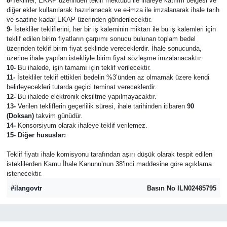
8-
Teklifler, EKAP üzerinden teklif mektubu ile ihaleye katılım belgesi ve
diğer ekler kullanılarak hazırlanacak ve e-imza ile imzalanarak ihale tarih
ve saatine kadar EKAP üzerinden gönderilecektir.
9-
İstekliler tekliflerini, her bir iş kaleminin miktarı ile bu iş kalemleri için
teklif edilen birim fiyatların çarpımı sonucu bulunan toplam bedel
üzerinden teklif birim fiyat şeklinde vereceklerdir. İhale sonucunda,
üzerine ihale yapılan istekliyle birim fiyat sözleşme imzalanacaktır.
10-
Bu ihalede, işin tamamı için teklif verilecektir.
11-
İstekliler teklif ettikleri bedelin %3’ünden az olmamak üzere kendi
belirleyecekleri tutarda geçici teminat vereceklerdir.
12-
Bu ihalede elektronik eksiltme yapılmayacaktır.
13-
Verilen tekliflerin geçerlilik süresi, ihale tarihinden itibaren
90
(Doksan)
takvim günüdür.
14-
Konsorsiyum olarak ihaleye teklif verilemez.
15- Diğer hususlar:
Teklif fiyatı ihale komisyonu tarafından aşırı düşük olarak tespit edilen
isteklilerden Kamu İhale Kanunu’nun 38’inci maddesine göre açıklama
istenecektir.
#ilangovtr
Basın No ILN02485795